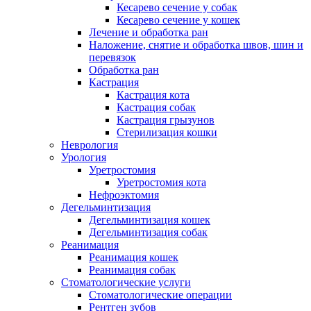
Кесарево сечение у собак
Кесарево сечение у кошек
Лечение и обработка ран
Наложение, снятие и обработка швов, шин и
перевязок
Обработка ран
Кастрация
Кастрация кота
Кастрация собак
Кастрация грызунов
Стерилизация кошки
Неврология
Урология
Уретростомия
Уретростомия кота
Нефроэктомия
Дегельминтизация
Дегельминтизация кошек
Дегельминтизация собак
Реанимация
Реанимация кошек
Реанимация собак
Стоматологические услуги
Стоматологические операции
Рентген зубов