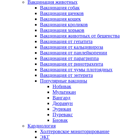
Вакцинация животных
Вакцинация собак
Вакцинация щенков
Вакцинация кошек
Вакцинация кроликов
Вакцинация хорьков
Вакцинация животных от бешенства
Вакцинация от гепатита
Вакцинация от кальцивироза
Вакцинация от панлейкопении
Вакцинация от парагриппа
Вакцинация от ринотрахеита
Вакцинация от чумы плотоядных
Вакцинация от энтерита
Популярные вакцины
Нобивак
Мультикан
Вангард
Дюрамун
Эурикан
Пуревакс
Биовак
Кардиология
Холтеровское мониторирование
ЭКГ