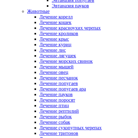
Эвтаназия попугаев
Эвтаназия пауков
Животные
Лечение корелл
Лечение кошек
Лечение красноухих черепах
Лечение кроликов
Лечение крыс
Лечение куриц
Лечение лис
Лечение лягушек
Лечение морских свинок
Лечение мышей
Лечение овец
Лечение песчанок
Лечение попугаев
Лечение попугаев ара
Лечение пауков
Лечение поросят
Лечение птиц
Лечение рептилий
Лечение рыбок
Лечение собак
Лечение сухопутных черепах
Лечение тритонов