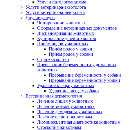
Услуги патологоанатома
Услуги ветеринара-экзотолога
Услуги ветеринара-невролога
Другие услуги
Чипирование животных
Оформление ветеринарных документов
Диспансеризация животных
Купирование ушей и хвостов
Приём родов у животных
Приём родов у кошки
Приём родов у собаки
Стрижка когтей
Прерывание беременности у домашних
животных
Прерывание беременности у собаки
Прерывание беременности у кошки
Удаление клеща у животных
Удаление клеща у собаки
Ветеринарная дерматология
Лечение лишая у животных
Лечение экземы у животных
Лечение демодекоза у животных
Лечение шерсти животным
Люминесцентная диагностика животным
Отоскопия животным