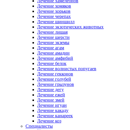
Лечение хамелеонов
Лечение хомяков
Лечение хорьков
Лечение черепах
Лечение шиншилл
Лечение экзотических животных
Лечение лишая
Лечение шерсти
Лечение экземы
Лечение агам
Лечение амадин
Лечение амфибий
Лечение белок
Лечение волнистых попугаев
Лечение гекконов
Лечение голубей
Лечение грызунов
Лечение дегу
Лечение ежей
Лечение змей
Лечение игуан
Лечение какаду
Лечение канареек
Лечение коз
Специалисты