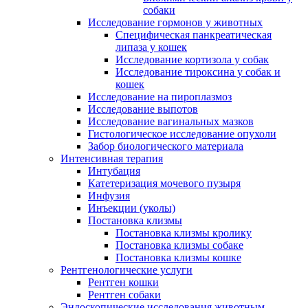
собаки
Исследование гормонов у животных
Специфическая панкреатическая
липаза у кошек
Исследование кортизола у собак
Исследование тироксина у собак и
кошек
Исследование на пироплазмоз
Исследование выпотов
Исследование вагинальных мазков
Гистологическое исследование опухоли
Забор биологического материала
Интенсивная терапия
Интубация
Катетеризация мочевого пузыря
Инфузия
Инъекции (уколы)
Постановка клизмы
Постановка клизмы кролику
Постановка клизмы собаке
Постановка клизмы кошке
Рентгенологические услуги
Рентген кошки
Рентген собаки
Эндоскопические исследования животным