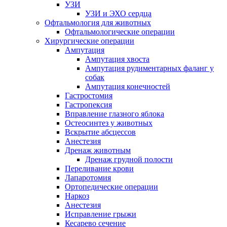
УЗИ
УЗИ и ЭХО сердца
Офтальмология для животных
Офтальмологические операции
Хирургические операции
Ампутация
Ампутация хвоста
Ампутация рудиментарных фаланг у
собак
Ампутация конечностей
Гастростомия
Гастропексия
Вправление глазного яблока
Остеосинтез у животных
Вскрытие абсцессов
Анестезия
Дренаж животным
Дренаж грудной полости
Переливание крови
Лапаротомия
Ортопедические операции
Наркоз
Анестезия
Исправление грыжи
Кесарево сечение