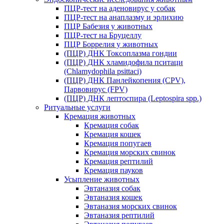
ПЦР-тест на аденовирус у собак
ПЦР-тест на анаплазму и эрлихию
ПЦР Бабезия у животных
ПЦР-тест на Бруцеллу
ПЦР Боррелия у животных
(ПЦР) ДНК Токсоплазма гондии
(ПЦР) ДНК хламидофила пситаци
(Chlamydophila psittaci)
(ПЦР) ДНК Панлейкопения (CPV),
Парвовирус (FPV)
(ПЦР) ДНК лептоспира (Leptospira spp.)
Ритуальные услуги
Кремация животных
Кремация собак
Кремация кошек
Кремация попугаев
Кремация морских свинок
Кремация рептилий
Кремация пауков
Усыпление животных
Эвтаназия собак
Эвтаназия кошек
Эвтаназия морских свинок
Эвтаназия рептилий