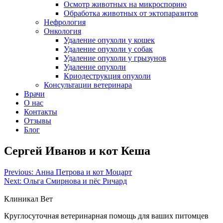
Осмотр животных на микроспорию
Обработка животных от эктопаразитов
Нефрология
Онкология
Удаление опухоли у кошек
Удаление опухоли у собак
Удаление опухоли у грызунов
Удаление опухоли
Криодеструкция опухоли
Консультации ветеринара
Врачи
О нас
Контакты
Отзывы
Блог
Сергей Иванов и кот Кеша
Навигация
Previous:
Анна Петрова и кот Моцарт
Next:
Ольга Смирнова и пёс Ричард
по
записям
Клиникал Вет
Круглосуточная ветеринарная помощь для ваших питомцев