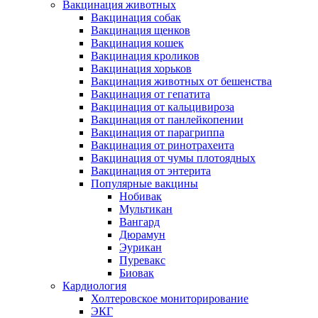
Вакцинация животных
Вакцинация собак
Вакцинация щенков
Вакцинация кошек
Вакцинация кроликов
Вакцинация хорьков
Вакцинация животных от бешенства
Вакцинация от гепатита
Вакцинация от кальцивироза
Вакцинация от панлейкопении
Вакцинация от парагриппа
Вакцинация от ринотрахеита
Вакцинация от чумы плотоядных
Вакцинация от энтерита
Популярные вакцины
Нобивак
Мультикан
Вангард
Дюрамун
Эурикан
Пуревакс
Биовак
Кардиология
Холтеровское мониторирование
ЭКГ