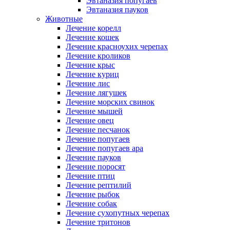
Эвтаназия попугаев
Эвтаназия пауков
Животные
Лечение корелл
Лечение кошек
Лечение красноухих черепах
Лечение кроликов
Лечение крыс
Лечение куриц
Лечение лис
Лечение лягушек
Лечение морских свинок
Лечение мышей
Лечение овец
Лечение песчанок
Лечение попугаев
Лечение попугаев ара
Лечение пауков
Лечение поросят
Лечение птиц
Лечение рептилий
Лечение рыбок
Лечение собак
Лечение сухопутных черепах
Лечение тритонов