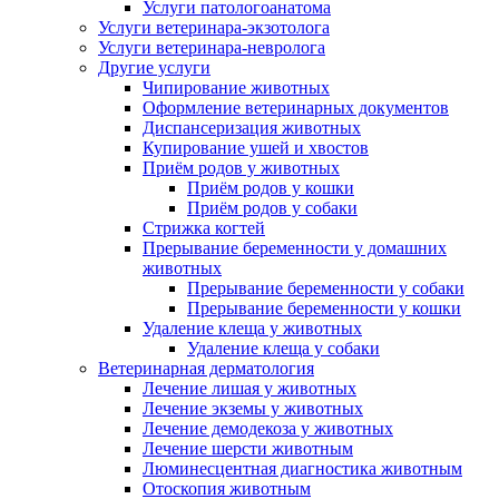
Услуги патологоанатома
Услуги ветеринара-экзотолога
Услуги ветеринара-невролога
Другие услуги
Чипирование животных
Оформление ветеринарных документов
Диспансеризация животных
Купирование ушей и хвостов
Приём родов у животных
Приём родов у кошки
Приём родов у собаки
Стрижка когтей
Прерывание беременности у домашних
животных
Прерывание беременности у собаки
Прерывание беременности у кошки
Удаление клеща у животных
Удаление клеща у собаки
Ветеринарная дерматология
Лечение лишая у животных
Лечение экземы у животных
Лечение демодекоза у животных
Лечение шерсти животным
Люминесцентная диагностика животным
Отоскопия животным