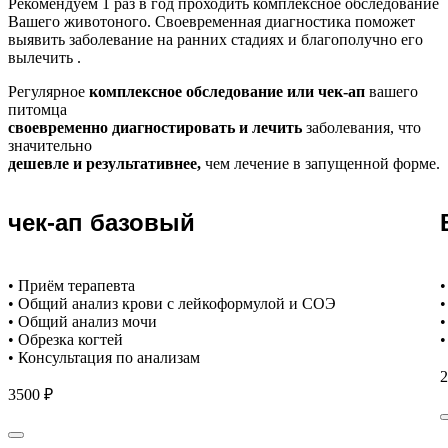
Рекомендуем
1 раз в год проходить комплексное обследование
Вашего животоного.
Своевременная диагностика поможет
выявить заболевание на ранних стадиях и благополучно его
вылечить .
Регулярное
комплексное обследование или чек-ап
вашего
питомца
своевременно диагностировать и лечить
заболевания, что
значительно
дешевле и результативнее,
чем лечение в запущенной форме.
чек-ап базовый
• Приём терапевта
•
• Общий анализ крови с лейкоформулой и СОЭ
•
• Общий анализ мочи
•
• Обрезка когтей
•
• Консультация по анализам
2
3500 ₽