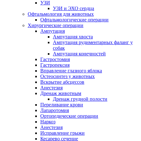
УЗИ
УЗИ и ЭХО сердца
Офтальмология для животных
Офтальмологические операции
Хирургические операции
Ампутация
Ампутация хвоста
Ампутация рудиментарных фаланг у
собак
Ампутация конечностей
Гастростомия
Гастропексия
Вправление глазного яблока
Остеосинтез у животных
Вскрытие абсцессов
Анестезия
Дренаж животным
Дренаж грудной полости
Переливание крови
Лапаротомия
Ортопедические операции
Наркоз
Анестезия
Исправление грыжи
Кесарево сечение