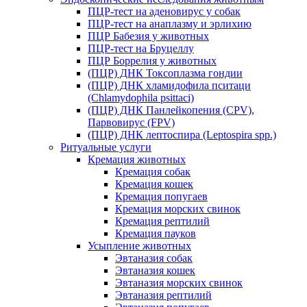
ПЦР-тест на аденовирус у собак
ПЦР-тест на анаплазму и эрлихию
ПЦР Бабезия у животных
ПЦР-тест на Бруцеллу
ПЦР Боррелия у животных
(ПЦР) ДНК Токсоплазма гондии
(ПЦР) ДНК хламидофила пситаци
(Chlamydophila psittaci)
(ПЦР) ДНК Панлейкопения (CPV),
Парвовирус (FPV)
(ПЦР) ДНК лептоспира (Leptospira spp.)
Ритуальные услуги
Кремация животных
Кремация собак
Кремация кошек
Кремация попугаев
Кремация морских свинок
Кремация рептилий
Кремация пауков
Усыпление животных
Эвтаназия собак
Эвтаназия кошек
Эвтаназия морских свинок
Эвтаназия рептилий