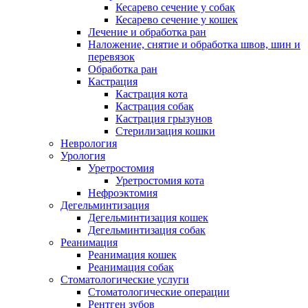
Кесарево сечение у собак
Кесарево сечение у кошек
Лечение и обработка ран
Наложение, снятие и обработка швов, шин и
перевязок
Обработка ран
Кастрация
Кастрация кота
Кастрация собак
Кастрация грызунов
Стерилизация кошки
Неврология
Урология
Уретростомия
Уретростомия кота
Нефроэктомия
Дегельминтизация
Дегельминтизация кошек
Дегельминтизация собак
Реанимация
Реанимация кошек
Реанимация собак
Стоматологические услуги
Стоматологические операции
Рентген зубов