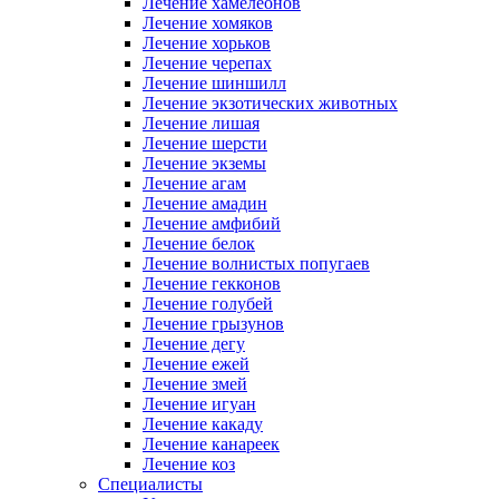
Лечение хамелеонов
Лечение хомяков
Лечение хорьков
Лечение черепах
Лечение шиншилл
Лечение экзотических животных
Лечение лишая
Лечение шерсти
Лечение экземы
Лечение агам
Лечение амадин
Лечение амфибий
Лечение белок
Лечение волнистых попугаев
Лечение гекконов
Лечение голубей
Лечение грызунов
Лечение дегу
Лечение ежей
Лечение змей
Лечение игуан
Лечение какаду
Лечение канареек
Лечение коз
Специалисты