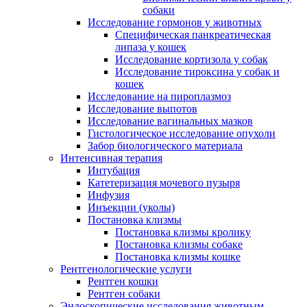
собаки
Исследование гормонов у животных
Специфическая панкреатическая
липаза у кошек
Исследование кортизола у собак
Исследование тироксина у собак и
кошек
Исследование на пироплазмоз
Исследование выпотов
Исследование вагинальных мазков
Гистологическое исследование опухоли
Забор биологического материала
Интенсивная терапия
Интубация
Катетеризация мочевого пузыря
Инфузия
Инъекции (уколы)
Постановка клизмы
Постановка клизмы кролику
Постановка клизмы собаке
Постановка клизмы кошке
Рентгенологические услуги
Рентген кошки
Рентген собаки
Эндоскопические исследования животным