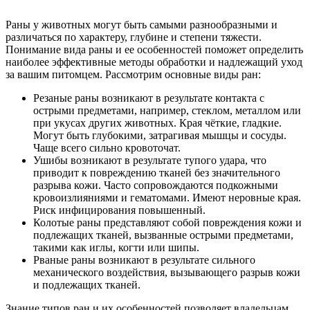
Раны у животных могут быть самыми разнообразными и
различаться по характеру, глубине и степени тяжести.
Понимание вида раны и ее особенностей поможет определить
наиболее эффективные методы обработки и надлежащий уход
за вашим питомцем. Рассмотрим основные виды ран:
Резаные раны возникают в результате контакта с
острыми предметами, например, стеклом, металлом или
при укусах других животных. Края чёткие, гладкие.
Могут быть глубокими, затрагивая мышцы и сосуды.
Чаще всего сильно кровоточат.
Ушибы возникают в результате тупого удара, что
приводит к повреждению тканей без значительного
разрыва кожи. Часто сопровождаются подкожными
кровоизлияниями и гематомами. Имеют неровные края.
Риск инфицирования повышенный.
Колотые раны представляют собой повреждения кожи и
подлежащих тканей, вызванные острыми предметами,
такими как иглы, когти или шипы.
Рваные раны возникают в результате сильного
механического воздействия, вызывающего разрыв кожи
и подлежащих тканей.
Знание типов ран и их особенностей позволяет владельцам