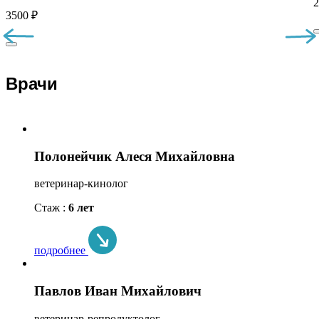
2
3500 ₽
Врачи
Полонейчик Алеся Михайловна
ветеринар-кинолог
Стаж :
6 лет
подробнее
Павлов Иван Михайлович
ветеринар-репродуктолог