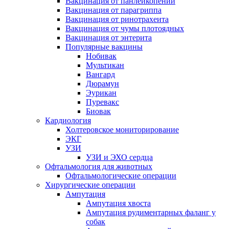
Вакцинация от панлейкопении
Вакцинация от парагриппа
Вакцинация от ринотрахеита
Вакцинация от чумы плотоядных
Вакцинация от энтерита
Популярные вакцины
Нобивак
Мультикан
Вангард
Дюрамун
Эурикан
Пуревакс
Биовак
Кардиология
Холтеровское мониторирование
ЭКГ
УЗИ
УЗИ и ЭХО сердца
Офтальмология для животных
Офтальмологические операции
Хирургические операции
Ампутация
Ампутация хвоста
Ампутация рудиментарных фаланг у
собак