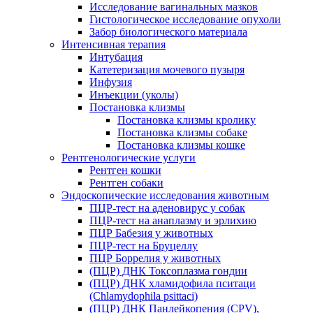
Исследование вагинальных мазков
Гистологическое исследование опухоли
Забор биологического материала
Интенсивная терапия
Интубация
Катетеризация мочевого пузыря
Инфузия
Инъекции (уколы)
Постановка клизмы
Постановка клизмы кролику
Постановка клизмы собаке
Постановка клизмы кошке
Рентгенологические услуги
Рентген кошки
Рентген собаки
Эндоскопические исследования животным
ПЦР-тест на аденовирус у собак
ПЦР-тест на анаплазму и эрлихию
ПЦР Бабезия у животных
ПЦР-тест на Бруцеллу
ПЦР Боррелия у животных
(ПЦР) ДНК Токсоплазма гондии
(ПЦР) ДНК хламидофила пситаци
(Chlamydophila psittaci)
(ПЦР) ДНК Панлейкопения (CPV),