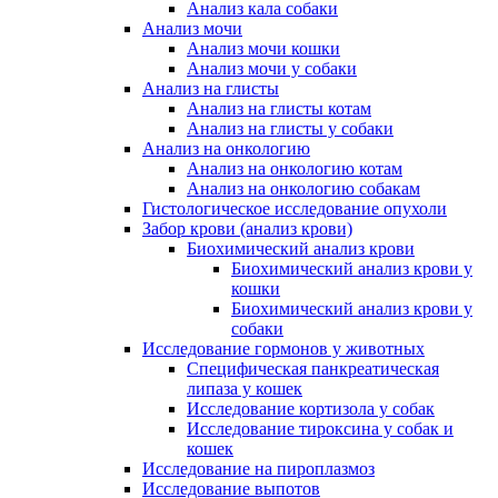
Анализ кала собаки
Анализ мочи
Анализ мочи кошки
Анализ мочи у собаки
Анализ на глисты
Анализ на глисты котам
Анализ на глисты у собаки
Анализ на онкологию
Анализ на онкологию котам
Анализ на онкологию собакам
Гистологическое исследование опухоли
Забор крови (анализ крови)
Биохимический анализ крови
Биохимический анализ крови у
кошки
Биохимический анализ крови у
собаки
Исследование гормонов у животных
Специфическая панкреатическая
липаза у кошек
Исследование кортизола у собак
Исследование тироксина у собак и
кошек
Исследование на пироплазмоз
Исследование выпотов