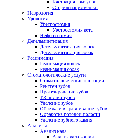
Кастрация грызунов
Стерилизация кошки
Неврология
Урология
Уретростомия
Уретростомия кота
Нефроэктомия
Дегельминтизация
Дегельминтизация кошек
Дегельминтизация собак
Реанимация
Реанимация кошек
Реанимация собак
Стоматологические услуги
Стоматологические операции
Рентген зубов
Протезирование зубов
УЗ-чистка зубов
Удаление зубов
Обрезка и выравнивание зубов
Обработка ротовой полости
Удаление зубного камня
Анализы
Анализ кала
Анализ кала кошки