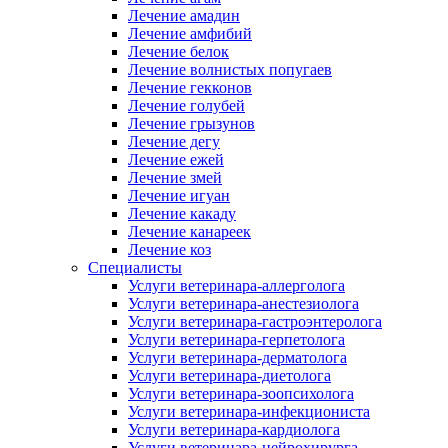
Лечение амадин
Лечение амфибий
Лечение белок
Лечение волнистых попугаев
Лечение гекконов
Лечение голубей
Лечение грызунов
Лечение дегу
Лечение ежей
Лечение змей
Лечение игуан
Лечение какаду
Лечение канареек
Лечение коз
Специалисты
Услуги ветеринара-аллерголога
Услуги ветеринара-анестезиолога
Услуги ветеринара-гастроэнтеролога
Услуги ветеринара-герпетолога
Услуги ветеринара-дерматолога
Услуги ветеринара-диетолога
Услуги ветеринара-зоопсихолога
Услуги ветеринара-инфекциониста
Услуги ветеринара-кардиолога
Услуги ветеринара-нейрохирурга