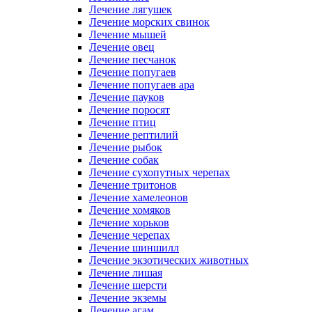
Лечение лягушек
Лечение морских свинок
Лечение мышей
Лечение овец
Лечение песчанок
Лечение попугаев
Лечение попугаев ара
Лечение пауков
Лечение поросят
Лечение птиц
Лечение рептилий
Лечение рыбок
Лечение собак
Лечение сухопутных черепах
Лечение тритонов
Лечение хамелеонов
Лечение хомяков
Лечение хорьков
Лечение черепах
Лечение шиншилл
Лечение экзотических животных
Лечение лишая
Лечение шерсти
Лечение экземы
Лечение агам