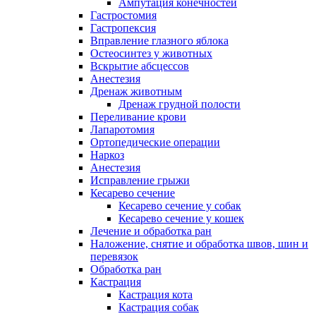
Ампутация конечностей
Гастростомия
Гастропексия
Вправление глазного яблока
Остеосинтез у животных
Вскрытие абсцессов
Анестезия
Дренаж животным
Дренаж грудной полости
Переливание крови
Лапаротомия
Ортопедические операции
Наркоз
Анестезия
Исправление грыжи
Кесарево сечение
Кесарево сечение у собак
Кесарево сечение у кошек
Лечение и обработка ран
Наложение, снятие и обработка швов, шин и
перевязок
Обработка ран
Кастрация
Кастрация кота
Кастрация собак