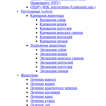
Парвовирус (FPV)
(ПЦР) ДНК лептоспира (Leptospira spp.)
Ритуальные услуги
Кремация животных
Кремация собак
Кремация кошек
Кремация попугаев
Кремация морских свинок
Кремация рептилий
Кремация пауков
Усыпление животных
Эвтаназия собак
Эвтаназия кошек
Эвтаназия морских свинок
Эвтаназия рептилий
Эвтаназия попугаев
Эвтаназия пауков
Животные
Лечение корелл
Лечение кошек
Лечение красноухих черепах
Лечение кроликов
Лечение крыс
Лечение куриц
Лечение лис