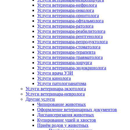
Услуги ветеринара-нефролога
Услуги ветеринара-онколога
Услуги ветеринара-орнитолога
Услуги ветеринара-офтальмолога
Услуги ветеринара-ратолога
Услуги ветеринара-реабилитолога
Услуги ветеринара-рентгенолога
Услуги ветеринара-репродуктолога
Услуги ветеринара-стоматолога
Услуги ветеринара-терапевта
Услуги ветеринара-травматолога
Услуги ветеринара-хирурга
Услуги ветеринара-эндокринолога
Услуги врача УЗИ
Услуги кинолога
Услуги патологоанатома
Услуги ветеринара-экзотолога
Услуги ветеринара-невролога
Другие услуги
Чипирование животных
Оформление ветеринарных документов
Диспансеризация животных
Купирование ушей и хвостов
Приём родов у животных