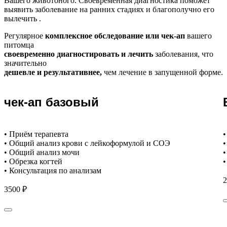
Вашего животоного.
Своевременная диагностика поможет
выявить заболевание на ранних стадиях и благополучно его
вылечить .
Регулярное
комплексное обследование или чек-ап
вашего
питомца
своевременно диагностировать и лечить
заболевания, что
значительно
дешевле и результативнее,
чем лечение в запущенной форме.
чек-ап базовый
• Приём терапевта
•
• Общий анализ крови с лейкоформулой и СОЭ
•
• Общий анализ мочи
•
• Обрезка когтей
•
• Консультация по анализам
2
3500 ₽