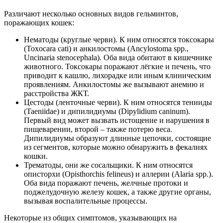
Различают несколько основных видов гельминтов,
поражающих кошек:
Нематоды (круглые черви). К ним относятся токсокары
(Toxocara cati) и анкилостомы (Ancylostoma spp.,
Uncinaria stenocephala). Оба вида обитают в кишечнике
животного. Токсокары поражают лёгкие и печень, что
приводит к кашлю, лихорадке или иным клиническим
проявлениям. Анкилостомы же вызывают анемию и
расстройства ЖКТ.
Цестоды (ленточные черви). К ним относятся тенииды
(Taeniidae) и дипилидиумы (Dipylidium caninum).
Первый вид может вызвать истощение и нарушения в
пищеварении, второй – также потерю веса.
Дипилидиумы образуют длинные цепочки, состоящие
из сегментов, которые можно обнаружить в фекалиях
кошки.
Трематоды, они же сосальщики. К ним относятся
описторхи (Opisthorchis felineus) и аллерии (Alaria spp.).
Оба вида поражают печень, желчные протоки и
поджелудочную железу кошек, а также другие органы,
вызывая воспалительные процессы.
Некоторые из общих симптомов, указывающих на