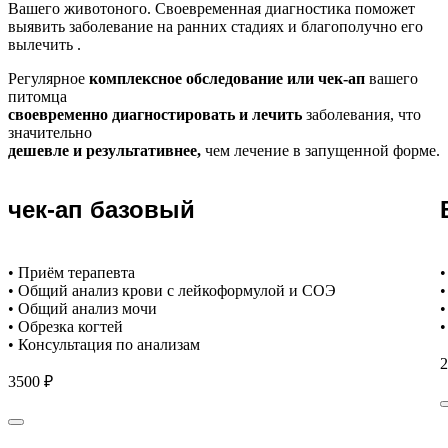
Вашего животоного.
Своевременная диагностика поможет
выявить заболевание на ранних стадиях и благополучно его
вылечить .
Регулярное
комплексное обследование или чек-ап
вашего
питомца
своевременно диагностировать и лечить
заболевания, что
значительно
дешевле и результативнее,
чем лечение в запущенной форме.
чек-ап базовый
• Приём терапевта
•
• Общий анализ крови с лейкоформулой и СОЭ
•
• Общий анализ мочи
•
• Обрезка когтей
•
• Консультация по анализам
2
3500 ₽