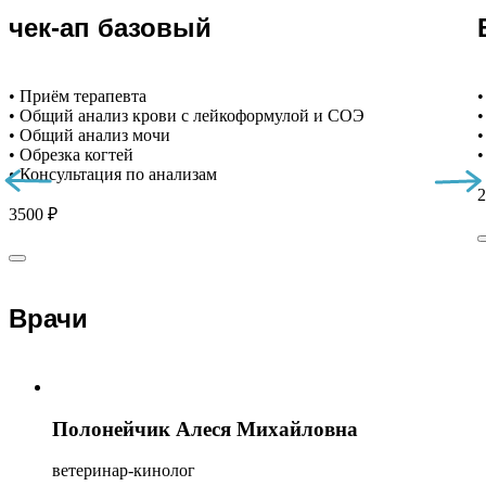
чек-ап базовый
• Приём терапевта
•
• Общий анализ крови с лейкоформулой и СОЭ
•
• Общий анализ мочи
•
• Обрезка когтей
•
• Консультация по анализам
2
3500 ₽
Врачи
Полонейчик Алеся Михайловна
ветеринар-кинолог