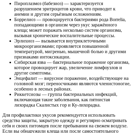
Пироплазмоз (бабезиоз) — характеризуется
разрушением эритроцитов крови, что приводит к
анемии и другим серьёзным осложнениям.
Боррелиоз — провоцируется бактериями рода Borrelia,
попадающими в организм через укус заражённого
клеща; может поражать несколько систем организма,
вызывая хронические воспалительные процессы.
Эрлихиоз — вызывается внутриклеточными
микроорганизмами; проявляется повышенной
температурой, мигренью, мышечной болью и другими
признаками интоксикации.
Сибирская язва — бактериальное поражение организма,
которое провоцирует жар, увеличение лимфоузлов и
другие симптомы.
Энцефалит — вирусное поражение, воздействующее на
головной мозг; переносчиками являются членистоногие,
особенно в лесных районах.
Риккетсиозы — группа бактериальных инфекций,
включающая такие заболевания, как пятнистая
лихорадка Скалистых гор и Ку-лихорадка.
Для профилактики укусов рекомендуется использовать
средства защиты, закрытую одежду и регулярно осматривать
себя и своих питомцев после пребывания на свежем воздухе.
Если вы обнаружили клеща или после самостоятельного