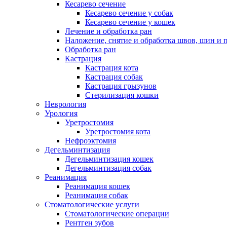
Кесарево сечение
Кесарево сечение у собак
Кесарево сечение у кошек
Лечение и обработка ран
Наложение, снятие и обработка швов, шин и 
Обработка ран
Кастрация
Кастрация кота
Кастрация собак
Кастрация грызунов
Стерилизация кошки
Неврология
Урология
Уретростомия
Уретростомия кота
Нефроэктомия
Дегельминтизация
Дегельминтизация кошек
Дегельминтизация собак
Реанимация
Реанимация кошек
Реанимация собак
Стоматологические услуги
Стоматологические операции
Рентген зубов