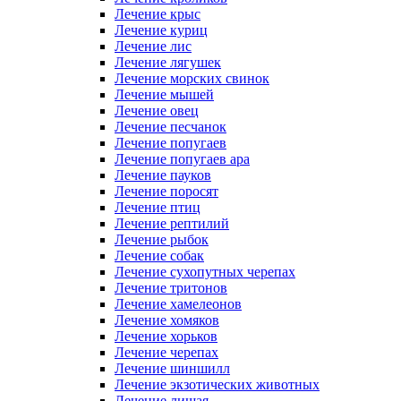
Лечение крыс
Лечение куриц
Лечение лис
Лечение лягушек
Лечение морских свинок
Лечение мышей
Лечение овец
Лечение песчанок
Лечение попугаев
Лечение попугаев ара
Лечение пауков
Лечение поросят
Лечение птиц
Лечение рептилий
Лечение рыбок
Лечение собак
Лечение сухопутных черепах
Лечение тритонов
Лечение хамелеонов
Лечение хомяков
Лечение хорьков
Лечение черепах
Лечение шиншилл
Лечение экзотических животных
Лечение лишая