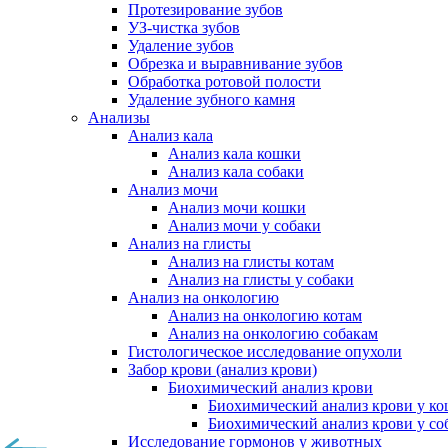
Протезирование зубов
УЗ-чистка зубов
Удаление зубов
Обрезка и выравнивание зубов
Обработка ротовой полости
Удаление зубного камня
Анализы
Анализ кала
Анализ кала кошки
Анализ кала собаки
Анализ мочи
Анализ мочи кошки
Анализ мочи у собаки
Анализ на глисты
Анализ на глисты котам
Анализ на глисты у собаки
Анализ на онкологию
Анализ на онкологию котам
Анализ на онкологию собакам
Гистологическое исследование опухоли
Забор крови (анализ крови)
Биохимический анализ крови
Биохимический анализ крови у к
Биохимический анализ крови у со
Исследование гормонов у животных