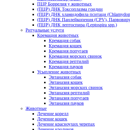
ПЦР Боррелия у животных
(ПЦР) ДНК Токсоплазма гондии
(ПЦР) ДНК хламидофила пситаци (Chlamydophil
(ПЦР) ДНК Панлейкопения (CPV), Парвовиру
(ПЦР) ДНК лептоспира (Leptospira spp.)
Ритуальные услуги
Кремация животных
Кремация собак
Кремация кошек
Кремация попугаев
Кремация морских свинок
Кремация рептилий
Кремация пауков
Усыпление животных
Эвтаназия собак
Эвтаназия кошек
Эвтаназия морских свинок
Эвтаназия рептилий
Эвтаназия попугаев
Эвтаназия пауков
Животные
Лечение корелл
Лечение кошек
Лечение красноухих черепах
Лечение кроликов