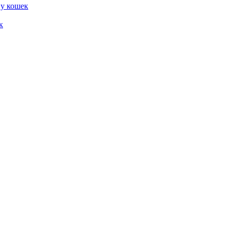
 у кошек
к