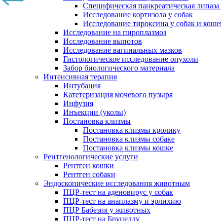
Специфическая панкреатическая липаза
Исследование кортизола у собак
Исследование тироксина у собак и коше
Исследование на пироплазмоз
Исследование выпотов
Исследование вагинальных мазков
Гистологическое исследование опухоли
Забор биологического материала
Интенсивная терапия
Интубация
Катетеризация мочевого пузыря
Инфузия
Инъекции (уколы)
Постановка клизмы
Постановка клизмы кролику
Постановка клизмы собаке
Постановка клизмы кошке
Рентгенологические услуги
Рентген кошки
Рентген собаки
Эндоскопические исследования животным
ПЦР-тест на аденовирус у собак
ПЦР-тест на анаплазму и эрлихию
ПЦР Бабезия у животных
ПЦР-тест на Бруцеллу