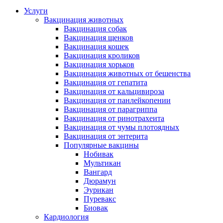
Услуги
Вакцинация животных
Вакцинация собак
Вакцинация щенков
Вакцинация кошек
Вакцинация кроликов
Вакцинация хорьков
Вакцинация животных от бешенства
Вакцинация от гепатита
Вакцинация от кальцивироза
Вакцинация от панлейкопении
Вакцинация от парагриппа
Вакцинация от ринотрахеита
Вакцинация от чумы плотоядных
Вакцинация от энтерита
Популярные вакцины
Нобивак
Мультикан
Вангард
Дюрамун
Эурикан
Пуревакс
Биовак
Кардиология