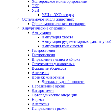
Холтеровское мониторирование
ЭКГ
УЗИ
УЗИ и ЭХО сердца
Офтальмология для животных
Офтальмологические операции
Хирургические операции
Ампутация
Ампутация хвоста
Ампутация рудиментарных фаланг у со
Ампутация конечностей
Гастростомия
Гастропексия
Вправление глазного яблока
Остеосинтез у животных
Вскрытие абсцессов
Анестезия
Дренаж животным
Дренаж грудной полости
Переливание крови
Лапаротомия
Ортопедические операции
Наркоз
Анестезия
Исправление грыжи