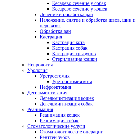
Кесарево сечение у собак
Кесарево сечение у кошек
Лечение и обработка ран
Наложение, снятие и обработка швов, шин и
перевязок
Обработка ран
Кастрация
Кастрация кота
Кастрация собак
Кастрация грызунов
Стерилизация кошки
Неврология
Урология
Уретростомия
Уретростомия кота
Нефроэктомия
Дегельминтизация
Дегельминтизация кошек
Дегельминтизация собак
Реанимация
Реанимация кошек
Реанимация собак
Стоматологические услуги
Стоматологические операции
Рентген зубов