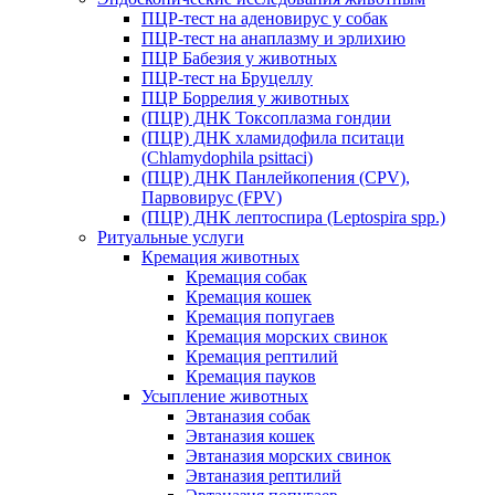
ПЦР-тест на аденовирус у собак
ПЦР-тест на анаплазму и эрлихию
ПЦР Бабезия у животных
ПЦР-тест на Бруцеллу
ПЦР Боррелия у животных
(ПЦР) ДНК Токсоплазма гондии
(ПЦР) ДНК хламидофила пситаци
(Chlamydophila psittaci)
(ПЦР) ДНК Панлейкопения (CPV),
Парвовирус (FPV)
(ПЦР) ДНК лептоспира (Leptospira spp.)
Ритуальные услуги
Кремация животных
Кремация собак
Кремация кошек
Кремация попугаев
Кремация морских свинок
Кремация рептилий
Кремация пауков
Усыпление животных
Эвтаназия собак
Эвтаназия кошек
Эвтаназия морских свинок
Эвтаназия рептилий