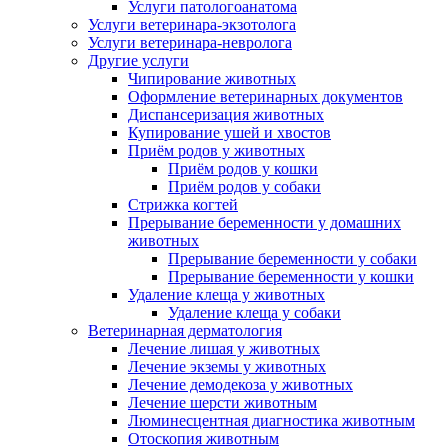
Услуги патологоанатома
Услуги ветеринара-экзотолога
Услуги ветеринара-невролога
Другие услуги
Чипирование животных
Оформление ветеринарных документов
Диспансеризация животных
Купирование ушей и хвостов
Приём родов у животных
Приём родов у кошки
Приём родов у собаки
Стрижка когтей
Прерывание беременности у домашних
животных
Прерывание беременности у собаки
Прерывание беременности у кошки
Удаление клеща у животных
Удаление клеща у собаки
Ветеринарная дерматология
Лечение лишая у животных
Лечение экземы у животных
Лечение демодекоза у животных
Лечение шерсти животным
Люминесцентная диагностика животным
Отоскопия животным