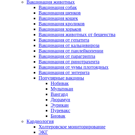
Вакцинация животных
Вакцинация собак
Вакцинация щенков
Вакцинация кошек
Вакцинация кроликов
Вакцинация хорьков
Вакцинация животных от бешенства
Вакцинация от гепатита
Вакцинация от кальцивироза
Вакцинация от панлейкопении
Вакцинация от парагриппа
Вакцинация от ринотрахеита
Вакцинация от чумы плотоядных
Вакцинация от энтерита
Популярные вакцины
Нобивак
Мультикан
Вангард
Дюрамун
Эурикан
Пуревакс
Биовак
Кардиология
Холтеровское мониторирование
ЭКГ