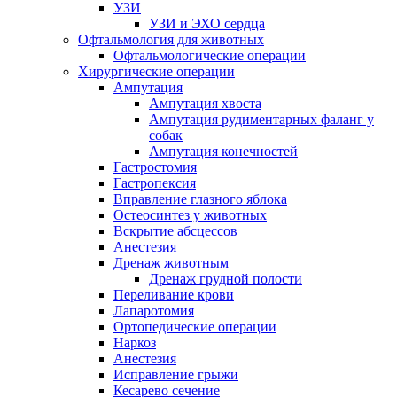
УЗИ
УЗИ и ЭХО сердца
Офтальмология для животных
Офтальмологические операции
Хирургические операции
Ампутация
Ампутация хвоста
Ампутация рудиментарных фаланг у
собак
Ампутация конечностей
Гастростомия
Гастропексия
Вправление глазного яблока
Остеосинтез у животных
Вскрытие абсцессов
Анестезия
Дренаж животным
Дренаж грудной полости
Переливание крови
Лапаротомия
Ортопедические операции
Наркоз
Анестезия
Исправление грыжи
Кесарево сечение