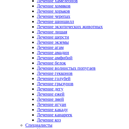
Лечение хамелеонов
Лечение хомяков
Лечение хорьков
Лечение черепах
Лечение шиншилл
Лечение экзотических животных
Лечение лишая
Лечение шерсти
Лечение экземы
Лечение агам
Лечение амадин
Лечение амфибий
Лечение белок
Лечение волнистых попугаев
Лечение гекконов
Лечение голубей
Лечение грызунов
Лечение дегу
Лечение ежей
Лечение змей
Лечение игуан
Лечение какаду
Лечение канареек
Лечение коз
Специалисты