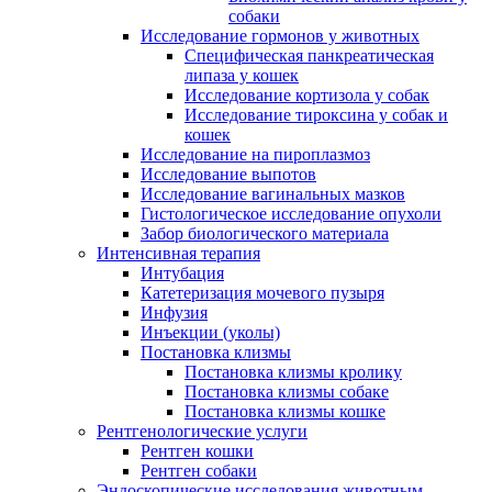
собаки
Исследование гормонов у животных
Специфическая панкреатическая
липаза у кошек
Исследование кортизола у собак
Исследование тироксина у собак и
кошек
Исследование на пироплазмоз
Исследование выпотов
Исследование вагинальных мазков
Гистологическое исследование опухоли
Забор биологического материала
Интенсивная терапия
Интубация
Катетеризация мочевого пузыря
Инфузия
Инъекции (уколы)
Постановка клизмы
Постановка клизмы кролику
Постановка клизмы собаке
Постановка клизмы кошке
Рентгенологические услуги
Рентген кошки
Рентген собаки
Эндоскопические исследования животным