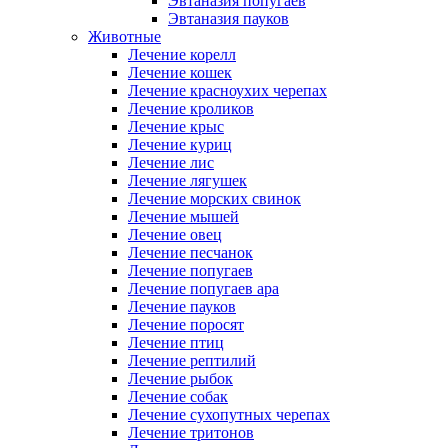
Эвтаназия попугаев
Эвтаназия пауков
Животные
Лечение корелл
Лечение кошек
Лечение красноухих черепах
Лечение кроликов
Лечение крыс
Лечение куриц
Лечение лис
Лечение лягушек
Лечение морских свинок
Лечение мышей
Лечение овец
Лечение песчанок
Лечение попугаев
Лечение попугаев ара
Лечение пауков
Лечение поросят
Лечение птиц
Лечение рептилий
Лечение рыбок
Лечение собак
Лечение сухопутных черепах
Лечение тритонов