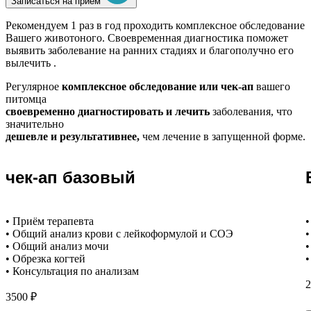
Записаться на прием
Рекомендуем
1 раз в год проходить комплексное обследование
Вашего животоного.
Своевременная диагностика поможет
выявить заболевание на ранних стадиях и благополучно его
вылечить .
Регулярное
комплексное обследование или чек-ап
вашего
питомца
своевременно диагностировать и лечить
заболевания, что
значительно
дешевле и результативнее,
чем лечение в запущенной форме.
чек-ап базовый
• Приём терапевта
•
• Общий анализ крови с лейкоформулой и СОЭ
•
• Общий анализ мочи
•
• Обрезка когтей
•
• Консультация по анализам
2
3500 ₽