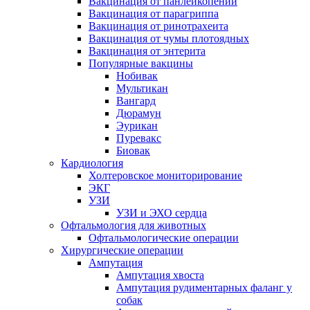
Вакцинация от панлейкопении
Вакцинация от парагриппа
Вакцинация от ринотрахеита
Вакцинация от чумы плотоядных
Вакцинация от энтерита
Популярные вакцины
Нобивак
Мультикан
Вангард
Дюрамун
Эурикан
Пуревакс
Биовак
Кардиология
Холтеровское мониторирование
ЭКГ
УЗИ
УЗИ и ЭХО сердца
Офтальмология для животных
Офтальмологические операции
Хирургические операции
Ампутация
Ампутация хвоста
Ампутация рудиментарных фаланг у
собак