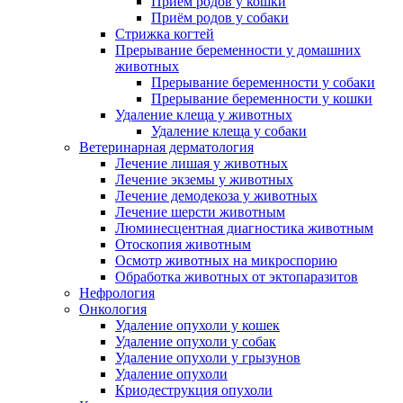
Приём родов у кошки
Приём родов у собаки
Стрижка когтей
Прерывание беременности у домашних
животных
Прерывание беременности у собаки
Прерывание беременности у кошки
Удаление клеща у животных
Удаление клеща у собаки
Ветеринарная дерматология
Лечение лишая у животных
Лечение экземы у животных
Лечение демодекоза у животных
Лечение шерсти животным
Люминесцентная диагностика животным
Отоскопия животным
Осмотр животных на микроспорию
Обработка животных от эктопаразитов
Нефрология
Онкология
Удаление опухоли у кошек
Удаление опухоли у собак
Удаление опухоли у грызунов
Удаление опухоли
Криодеструкция опухоли