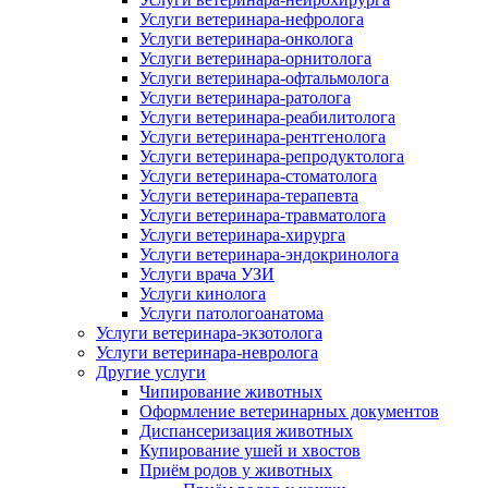
Услуги ветеринара-нефролога
Услуги ветеринара-онколога
Услуги ветеринара-орнитолога
Услуги ветеринара-офтальмолога
Услуги ветеринара-ратолога
Услуги ветеринара-реабилитолога
Услуги ветеринара-рентгенолога
Услуги ветеринара-репродуктолога
Услуги ветеринара-стоматолога
Услуги ветеринара-терапевта
Услуги ветеринара-травматолога
Услуги ветеринара-хирурга
Услуги ветеринара-эндокринолога
Услуги врача УЗИ
Услуги кинолога
Услуги патологоанатома
Услуги ветеринара-экзотолога
Услуги ветеринара-невролога
Другие услуги
Чипирование животных
Оформление ветеринарных документов
Диспансеризация животных
Купирование ушей и хвостов
Приём родов у животных