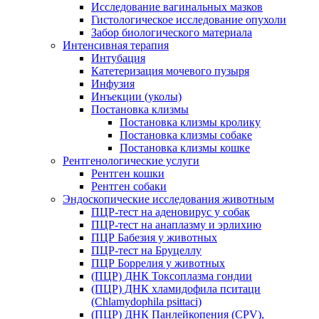
Исследование вагинальных мазков
Гистологическое исследование опухоли
Забор биологического материала
Интенсивная терапия
Интубация
Катетеризация мочевого пузыря
Инфузия
Инъекции (уколы)
Постановка клизмы
Постановка клизмы кролику
Постановка клизмы собаке
Постановка клизмы кошке
Рентгенологические услуги
Рентген кошки
Рентген собаки
Эндоскопические исследования животным
ПЦР-тест на аденовирус у собак
ПЦР-тест на анаплазму и эрлихию
ПЦР Бабезия у животных
ПЦР-тест на Бруцеллу
ПЦР Боррелия у животных
(ПЦР) ДНК Токсоплазма гондии
(ПЦР) ДНК хламидофила пситаци
(Chlamydophila psittaci)
(ПЦР) ДНК Панлейкопения (CPV),