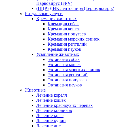
Парвовирус (FPV)
(ПЦР) ДНК лептоспира (Leptospira spp.)
Ритуальные услуги
Кремация животных
Кремация собак
Кремация кошек
Кремация попугаев
Кремация морских свинок
Кремация рептилий
Кремация пауков
Усыпление животных
Эвтаназия собак
Эвтаназия кошек
Эвтаназия морских свинок
Эвтаназия рептилий
Эвтаназия попугаев
Эвтаназия пауков
Животные
Лечение корелл
Лечение кошек
Лечение красноухих черепах
Лечение кроликов
Лечение крыс
Лечение куриц
Лечение лис