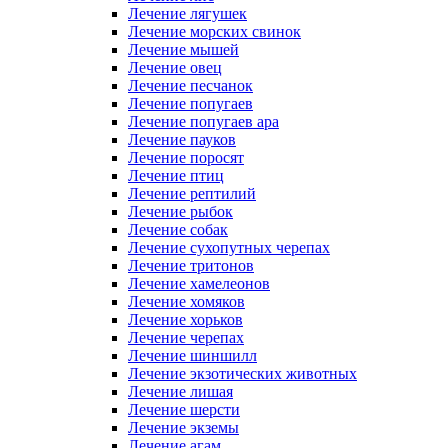
Лечение лягушек
Лечение морских свинок
Лечение мышей
Лечение овец
Лечение песчанок
Лечение попугаев
Лечение попугаев ара
Лечение пауков
Лечение поросят
Лечение птиц
Лечение рептилий
Лечение рыбок
Лечение собак
Лечение сухопутных черепах
Лечение тритонов
Лечение хамелеонов
Лечение хомяков
Лечение хорьков
Лечение черепах
Лечение шиншилл
Лечение экзотических животных
Лечение лишая
Лечение шерсти
Лечение экземы
Лечение агам