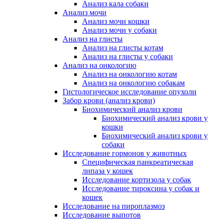
Анализ кала собаки
Анализ мочи
Анализ мочи кошки
Анализ мочи у собаки
Анализ на глисты
Анализ на глисты котам
Анализ на глисты у собаки
Анализ на онкологию
Анализ на онкологию котам
Анализ на онкологию собакам
Гистологическое исследование опухоли
Забор крови (анализ крови)
Биохимический анализ крови
Биохимический анализ крови у
кошки
Биохимический анализ крови у
собаки
Исследование гормонов у животных
Специфическая панкреатическая
липаза у кошек
Исследование кортизола у собак
Исследование тироксина у собак и
кошек
Исследование на пироплазмоз
Исследование выпотов