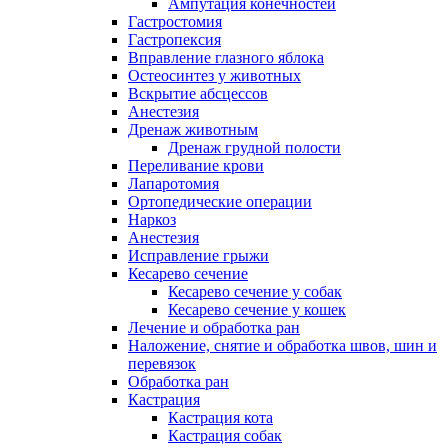
Ампутация конечностей
Гастростомия
Гастропексия
Вправление глазного яблока
Остеосинтез у животных
Вскрытие абсцессов
Анестезия
Дренаж животным
Дренаж грудной полости
Переливание крови
Лапаротомия
Ортопедические операции
Наркоз
Анестезия
Исправление грыжи
Кесарево сечение
Кесарево сечение у собак
Кесарево сечение у кошек
Лечение и обработка ран
Наложение, снятие и обработка швов, шин и
перевязок
Обработка ран
Кастрация
Кастрация кота
Кастрация собак