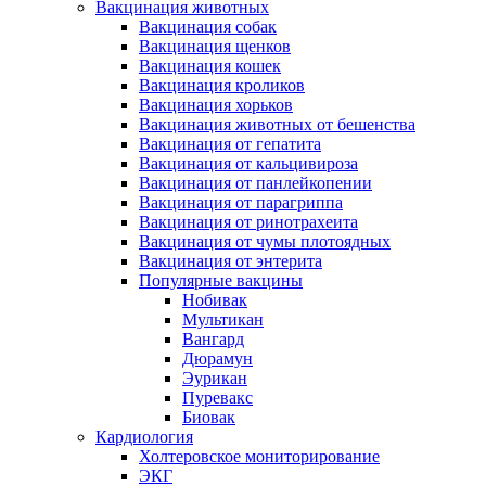
Вакцинация животных
Вакцинация собак
Вакцинация щенков
Вакцинация кошек
Вакцинация кроликов
Вакцинация хорьков
Вакцинация животных от бешенства
Вакцинация от гепатита
Вакцинация от кальцивироза
Вакцинация от панлейкопении
Вакцинация от парагриппа
Вакцинация от ринотрахеита
Вакцинация от чумы плотоядных
Вакцинация от энтерита
Популярные вакцины
Нобивак
Мультикан
Вангард
Дюрамун
Эурикан
Пуревакс
Биовак
Кардиология
Холтеровское мониторирование
ЭКГ