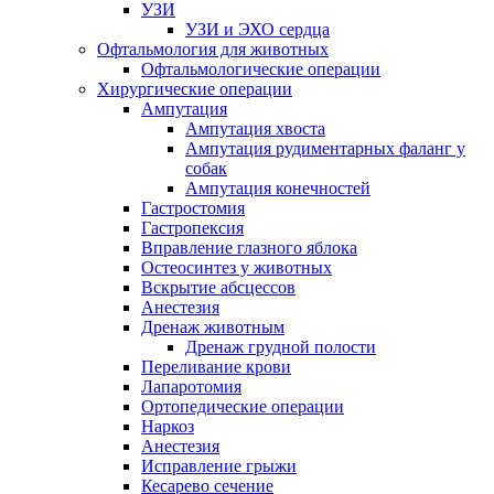
УЗИ
УЗИ и ЭХО сердца
Офтальмология для животных
Офтальмологические операции
Хирургические операции
Ампутация
Ампутация хвоста
Ампутация рудиментарных фаланг у
собак
Ампутация конечностей
Гастростомия
Гастропексия
Вправление глазного яблока
Остеосинтез у животных
Вскрытие абсцессов
Анестезия
Дренаж животным
Дренаж грудной полости
Переливание крови
Лапаротомия
Ортопедические операции
Наркоз
Анестезия
Исправление грыжи
Кесарево сечение