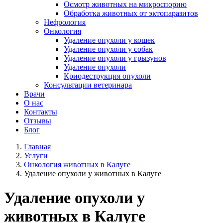
Осмотр животных на микроспорию
Обработка животных от эктопаразитов
Нефрология
Онкология
Удаление опухоли у кошек
Удаление опухоли у собак
Удаление опухоли у грызунов
Удаление опухоли
Криодеструкция опухоли
Консультации ветеринара
Врачи
О нас
Контакты
Отзывы
Блог
Главная
Услуги
Онкология животных в Калуге
Удаление опухоли у животных в Калуге
Удаление опухоли у
животных в Калуге