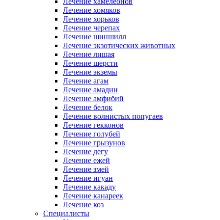
Лечение хамелеонов
Лечение хомяков
Лечение хорьков
Лечение черепах
Лечение шиншилл
Лечение экзотических животных
Лечение лишая
Лечение шерсти
Лечение экземы
Лечение агам
Лечение амадин
Лечение амфибий
Лечение белок
Лечение волнистых попугаев
Лечение гекконов
Лечение голубей
Лечение грызунов
Лечение дегу
Лечение ежей
Лечение змей
Лечение игуан
Лечение какаду
Лечение канареек
Лечение коз
Специалисты