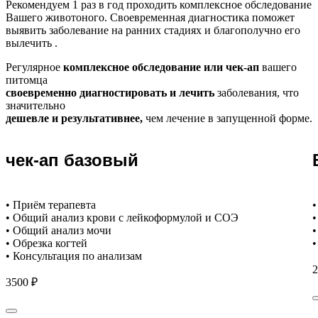
Рекомендуем
1 раз в год проходить комплексное обследование
Вашего животоного.
Своевременная диагностика поможет
выявить заболевание на ранних стадиях и благополучно его
вылечить .
Регулярное
комплексное обследование или чек-ап
вашего
питомца
своевременно диагностировать и лечить
заболевания, что
значительно
дешевле и результативнее,
чем лечение в запущенной форме.
чек-ап базовый
• Приём терапевта
•
• Общий анализ крови с лейкоформулой и СОЭ
•
• Общий анализ мочи
•
• Обрезка когтей
•
• Консультация по анализам
2
3500 ₽