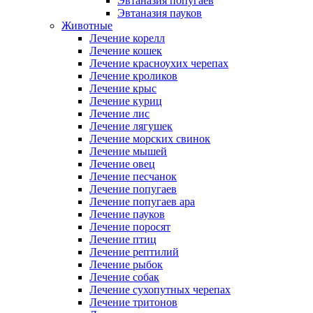
Эвтаназия попугаев
Эвтаназия пауков
Животные
Лечение корелл
Лечение кошек
Лечение красноухих черепах
Лечение кроликов
Лечение крыс
Лечение куриц
Лечение лис
Лечение лягушек
Лечение морских свинок
Лечение мышей
Лечение овец
Лечение песчанок
Лечение попугаев
Лечение попугаев ара
Лечение пауков
Лечение поросят
Лечение птиц
Лечение рептилий
Лечение рыбок
Лечение собак
Лечение сухопутных черепах
Лечение тритонов