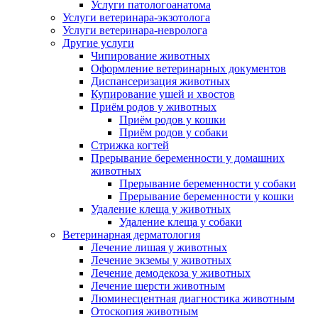
Услуги патологоанатома
Услуги ветеринара-экзотолога
Услуги ветеринара-невролога
Другие услуги
Чипирование животных
Оформление ветеринарных документов
Диспансеризация животных
Купирование ушей и хвостов
Приём родов у животных
Приём родов у кошки
Приём родов у собаки
Стрижка когтей
Прерывание беременности у домашних
животных
Прерывание беременности у собаки
Прерывание беременности у кошки
Удаление клеща у животных
Удаление клеща у собаки
Ветеринарная дерматология
Лечение лишая у животных
Лечение экземы у животных
Лечение демодекоза у животных
Лечение шерсти животным
Люминесцентная диагностика животным
Отоскопия животным