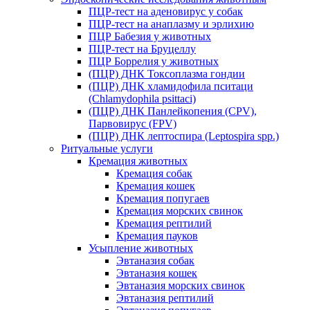
ПЦР-тест на аденовирус у собак
ПЦР-тест на анаплазму и эрлихию
ПЦР Бабезия у животных
ПЦР-тест на Бруцеллу
ПЦР Боррелия у животных
(ПЦР) ДНК Токсоплазма гондии
(ПЦР) ДНК хламидофила пситаци
(Chlamydophila psittaci)
(ПЦР) ДНК Панлейкопения (CPV),
Парвовирус (FPV)
(ПЦР) ДНК лептоспира (Leptospira spp.)
Ритуальные услуги
Кремация животных
Кремация собак
Кремация кошек
Кремация попугаев
Кремация морских свинок
Кремация рептилий
Кремация пауков
Усыпление животных
Эвтаназия собак
Эвтаназия кошек
Эвтаназия морских свинок
Эвтаназия рептилий