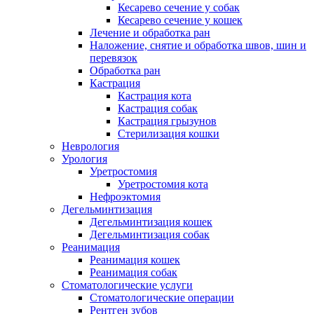
Кесарево сечение у собак
Кесарево сечение у кошек
Лечение и обработка ран
Наложение, снятие и обработка швов, шин и
перевязок
Обработка ран
Кастрация
Кастрация кота
Кастрация собак
Кастрация грызунов
Стерилизация кошки
Неврология
Урология
Уретростомия
Уретростомия кота
Нефроэктомия
Дегельминтизация
Дегельминтизация кошек
Дегельминтизация собак
Реанимация
Реанимация кошек
Реанимация собак
Стоматологические услуги
Стоматологические операции
Рентген зубов