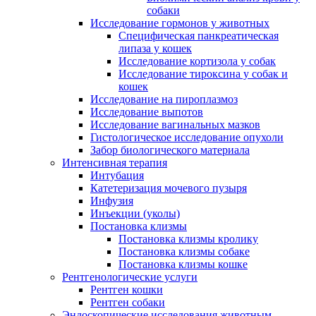
собаки
Исследование гормонов у животных
Специфическая панкреатическая
липаза у кошек
Исследование кортизола у собак
Исследование тироксина у собак и
кошек
Исследование на пироплазмоз
Исследование выпотов
Исследование вагинальных мазков
Гистологическое исследование опухоли
Забор биологического материала
Интенсивная терапия
Интубация
Катетеризация мочевого пузыря
Инфузия
Инъекции (уколы)
Постановка клизмы
Постановка клизмы кролику
Постановка клизмы собаке
Постановка клизмы кошке
Рентгенологические услуги
Рентген кошки
Рентген собаки
Эндоскопические исследования животным