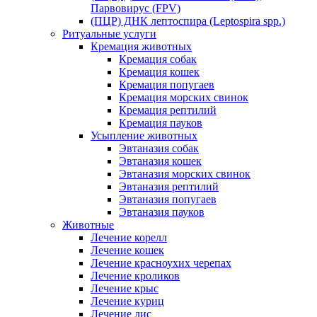
Парвовирус (FPV)
(ПЦР) ДНК лептоспира (Leptospira spp.)
Ритуальные услуги
Кремация животных
Кремация собак
Кремация кошек
Кремация попугаев
Кремация морских свинок
Кремация рептилий
Кремация пауков
Усыпление животных
Эвтаназия собак
Эвтаназия кошек
Эвтаназия морских свинок
Эвтаназия рептилий
Эвтаназия попугаев
Эвтаназия пауков
Животные
Лечение корелл
Лечение кошек
Лечение красноухих черепах
Лечение кроликов
Лечение крыс
Лечение куриц
Лечение лис