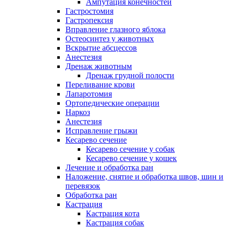
Ампутация конечностей
Гастростомия
Гастропексия
Вправление глазного яблока
Остеосинтез у животных
Вскрытие абсцессов
Анестезия
Дренаж животным
Дренаж грудной полости
Переливание крови
Лапаротомия
Ортопедические операции
Наркоз
Анестезия
Исправление грыжи
Кесарево сечение
Кесарево сечение у собак
Кесарево сечение у кошек
Лечение и обработка ран
Наложение, снятие и обработка швов, шин и
перевязок
Обработка ран
Кастрация
Кастрация кота
Кастрация собак