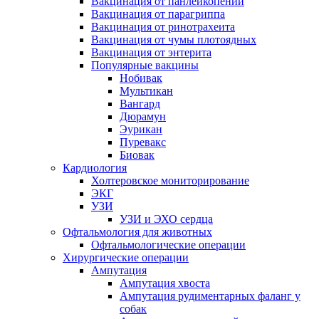
Вакцинация от панлейкопении
Вакцинация от парагриппа
Вакцинация от ринотрахеита
Вакцинация от чумы плотоядных
Вакцинация от энтерита
Популярные вакцины
Нобивак
Мультикан
Вангард
Дюрамун
Эурикан
Пуревакс
Биовак
Кардиология
Холтеровское мониторирование
ЭКГ
УЗИ
УЗИ и ЭХО сердца
Офтальмология для животных
Офтальмологические операции
Хирургические операции
Ампутация
Ампутация хвоста
Ампутация рудиментарных фаланг у
собак