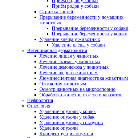
Приём родов у кошки
Приём родов у собаки
Стрижка когтей
Прерывание беременности у домашних
животных
Прерывание беременности у собаки
Прерывание беременности у кошки
Удаление клеща у животных
Удаление клеща у собаки
Ветеринарная дерматология
Лечение лишая у животных
Лечение экземы у животных
Лечение демодекоза у животных
Лечение шерсти животным
Люминесцентная диагностика животным
Отоскопия животным
Осмотр животных на микроспорию
Обработка животных от эктопаразитов
Нефрология
Онкология
Удаление опухоли у кошек
Удаление опухоли у собак
Удаление опухоли у грызунов
Удаление опухоли
Криодеструкция опухоли