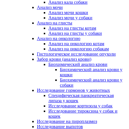
Анализ кала собаки
Анализ мочи
Анализ мочи кошки
Анализ мочи у собаки
Анализ на глисты
Анализ на глисты котам
Анализ на глисты у собаки
Анализ на онкологию
Анализ на онкологию котам
Анализ на онкологию собакам
Гистологическое исследование опухоли
Забор крови (анализ крови)
Биохимический анализ крови
Биохимический анализ крови у
кошки
Биохимический анализ крови у
собаки
Исследование гормонов у животных
Специфическая панкреатическая
липаза у кошек
Исследование кортизола у собак
Исследование тироксина у собак и
кошек
Исследование на пироплазмоз
Исследование выпотов