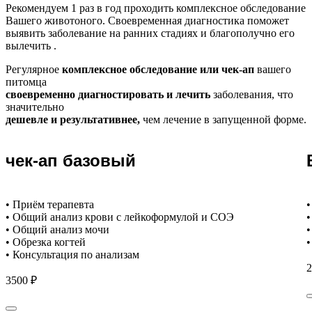
Рекомендуем
1 раз в год проходить комплексное обследование
Вашего животоного.
Своевременная диагностика поможет
выявить заболевание на ранних стадиях и благополучно его
вылечить .
Регулярное
комплексное обследование или чек-ап
вашего
питомца
своевременно диагностировать и лечить
заболевания, что
значительно
дешевле и результативнее,
чем лечение в запущенной форме.
чек-ап базовый
• Приём терапевта
•
• Общий анализ крови с лейкоформулой и СОЭ
•
• Общий анализ мочи
•
• Обрезка когтей
•
• Консультация по анализам
2
3500 ₽