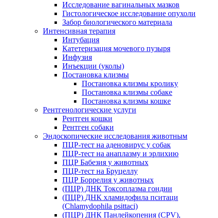
Исследование вагинальных мазков
Гистологическое исследование опухоли
Забор биологического материала
Интенсивная терапия
Интубация
Катетеризация мочевого пузыря
Инфузия
Инъекции (уколы)
Постановка клизмы
Постановка клизмы кролику
Постановка клизмы собаке
Постановка клизмы кошке
Рентгенологические услуги
Рентген кошки
Рентген собаки
Эндоскопические исследования животным
ПЦР-тест на аденовирус у собак
ПЦР-тест на анаплазму и эрлихию
ПЦР Бабезия у животных
ПЦР-тест на Бруцеллу
ПЦР Боррелия у животных
(ПЦР) ДНК Токсоплазма гондии
(ПЦР) ДНК хламидофила пситаци
(Chlamydophila psittaci)
(ПЦР) ДНК Панлейкопения (CPV),