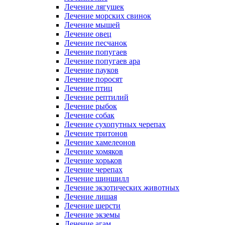
Лечение лягушек
Лечение морских свинок
Лечение мышей
Лечение овец
Лечение песчанок
Лечение попугаев
Лечение попугаев ара
Лечение пауков
Лечение поросят
Лечение птиц
Лечение рептилий
Лечение рыбок
Лечение собак
Лечение сухопутных черепах
Лечение тритонов
Лечение хамелеонов
Лечение хомяков
Лечение хорьков
Лечение черепах
Лечение шиншилл
Лечение экзотических животных
Лечение лишая
Лечение шерсти
Лечение экземы
Лечение агам