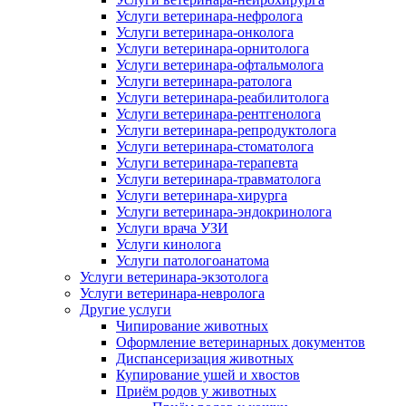
Услуги ветеринара-нефролога
Услуги ветеринара-онколога
Услуги ветеринара-орнитолога
Услуги ветеринара-офтальмолога
Услуги ветеринара-ратолога
Услуги ветеринара-реабилитолога
Услуги ветеринара-рентгенолога
Услуги ветеринара-репродуктолога
Услуги ветеринара-стоматолога
Услуги ветеринара-терапевта
Услуги ветеринара-травматолога
Услуги ветеринара-хирурга
Услуги ветеринара-эндокринолога
Услуги врача УЗИ
Услуги кинолога
Услуги патологоанатома
Услуги ветеринара-экзотолога
Услуги ветеринара-невролога
Другие услуги
Чипирование животных
Оформление ветеринарных документов
Диспансеризация животных
Купирование ушей и хвостов
Приём родов у животных