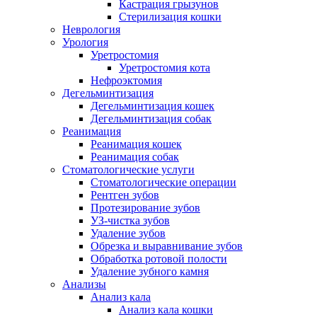
Кастрация грызунов
Стерилизация кошки
Неврология
Урология
Уретростомия
Уретростомия кота
Нефроэктомия
Дегельминтизация
Дегельминтизация кошек
Дегельминтизация собак
Реанимация
Реанимация кошек
Реанимация собак
Стоматологические услуги
Стоматологические операции
Рентген зубов
Протезирование зубов
УЗ-чистка зубов
Удаление зубов
Обрезка и выравнивание зубов
Обработка ротовой полости
Удаление зубного камня
Анализы
Анализ кала
Анализ кала кошки