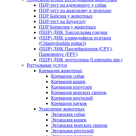
ПЦР-тест на аденовирус у собак
ПЦР-тест на анаплазму и эрлихию
ПЦР Бабезия у животных
ПЦР-тест на Бруцеллу
ПЦР Боррелия у животных
(ПЦР) ДНК Токсоплазма гондии
(ПЦР) ДНК хламидофила пситаци
(Chlamydophila psittaci)
(ПЦР) ДНК Панлейкопения (CPV),
Парвовирус (FPV)
(ПЦР) ДНК лептоспира (Leptospira spp.)
Ритуальные услуги
Кремация животных
Кремация собак
Кремация кошек
Кремация попугаев
Кремация морских свинок
Кремация рептилий
Кремация пауков
Усыпление животных
Эвтаназия собак
Эвтаназия кошек
Эвтаназия морских свинок
Эвтаназия рептилий