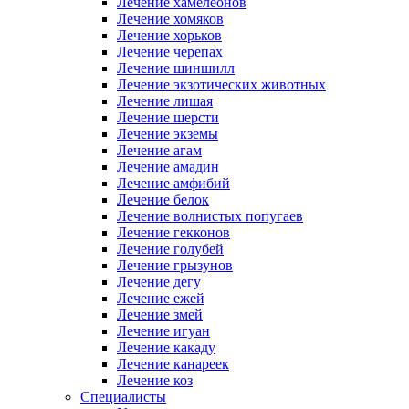
Лечение хамелеонов
Лечение хомяков
Лечение хорьков
Лечение черепах
Лечение шиншилл
Лечение экзотических животных
Лечение лишая
Лечение шерсти
Лечение экземы
Лечение агам
Лечение амадин
Лечение амфибий
Лечение белок
Лечение волнистых попугаев
Лечение гекконов
Лечение голубей
Лечение грызунов
Лечение дегу
Лечение ежей
Лечение змей
Лечение игуан
Лечение какаду
Лечение канареек
Лечение коз
Специалисты