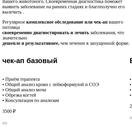
Вашего животоного.
Своевременная диагностика поможет
выявить заболевание на ранних стадиях и благополучно его
вылечить .
Регулярное
комплексное обследование или чек-ап
вашего
питомца
своевременно диагностировать и лечить
заболевания, что
значительно
дешевле и результативнее,
чем лечение в запущенной форме.
чек-ап базовый
• Приём терапевта
•
• Общий анализ крови с лейкоформулой и СОЭ
•
• Общий анализ мочи
•
• Обрезка когтей
•
• Консультация по анализам
2
3500 ₽