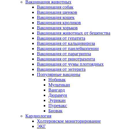
Вакцинация животных
Вакцинация собак
Вакцинация щенков
Вакцинация кошек
Вакцинация кроликов
Вакцинация хорьков
Вакцинация животных от бешенства
Вакцинация от гепатита
Вакцинация от кальцивироза
Вакцинация от панлейкопении
Вакцинация от парагриппа
Вакцинация от ринотрахеита
Вакцинация от чумы плотоядных
Вакцинация от энтерита
Популярные вакцины
Нобивак
Мультикан
Вангард
Дюрамун
Эурикан
Пуревакс
Биовак
Кардиология
Холтеровское мониторирование
ЭКГ