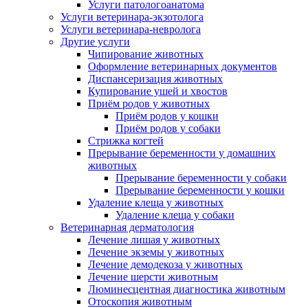
Услуги патологоанатома
Услуги ветеринара-экзотолога
Услуги ветеринара-невролога
Другие услуги
Чипирование животных
Оформление ветеринарных документов
Диспансеризация животных
Купирование ушей и хвостов
Приём родов у животных
Приём родов у кошки
Приём родов у собаки
Стрижка когтей
Прерывание беременности у домашних
животных
Прерывание беременности у собаки
Прерывание беременности у кошки
Удаление клеща у животных
Удаление клеща у собаки
Ветеринарная дерматология
Лечение лишая у животных
Лечение экземы у животных
Лечение демодекоза у животных
Лечение шерсти животным
Люминесцентная диагностика животным
Отоскопия животным