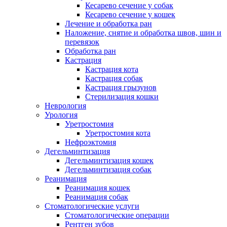
Кесарево сечение у собак
Кесарево сечение у кошек
Лечение и обработка ран
Наложение, снятие и обработка швов, шин и
перевязок
Обработка ран
Кастрация
Кастрация кота
Кастрация собак
Кастрация грызунов
Стерилизация кошки
Неврология
Урология
Уретростомия
Уретростомия кота
Нефроэктомия
Дегельминтизация
Дегельминтизация кошек
Дегельминтизация собак
Реанимация
Реанимация кошек
Реанимация собак
Стоматологические услуги
Стоматологические операции
Рентген зубов