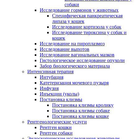
собаки
Исследование гормонов у животных
Специфическая панкреатическая
липаза у кошек
Исследование кортизола у собак
Исследование тироксина у собак и
кошек
Исследование на пироплазмоз
Исследование выпотов
Исследование вагинальных мазков
Гистологическое исследование опухоли
Забор биологического материала
Интенсивная терапия
Интубация
Катетеризация мочевого пузыря
Инфузия
Инъекции (уколы)
Постановка клизмы
Постановка клизмы кролику
Постановка клизмы собаке
Постановка клизмы кошке
Рентгенологические услуги
Рентген кошки
Рентген собаки
Эндоскопические исследования животным