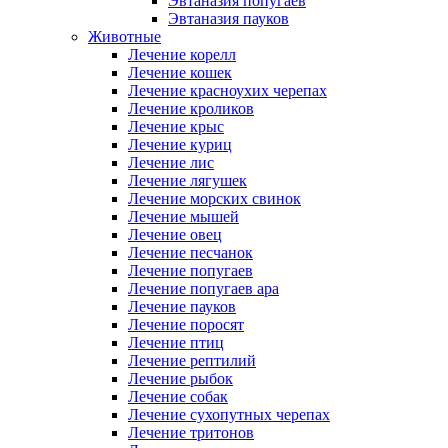
Эвтаназия попугаев
Эвтаназия пауков
Животные
Лечение корелл
Лечение кошек
Лечение красноухих черепах
Лечение кроликов
Лечение крыс
Лечение куриц
Лечение лис
Лечение лягушек
Лечение морских свинок
Лечение мышей
Лечение овец
Лечение песчанок
Лечение попугаев
Лечение попугаев ара
Лечение пауков
Лечение поросят
Лечение птиц
Лечение рептилий
Лечение рыбок
Лечение собак
Лечение сухопутных черепах
Лечение тритонов