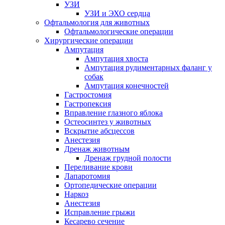
УЗИ
УЗИ и ЭХО сердца
Офтальмология для животных
Офтальмологические операции
Хирургические операции
Ампутация
Ампутация хвоста
Ампутация рудиментарных фаланг у
собак
Ампутация конечностей
Гастростомия
Гастропексия
Вправление глазного яблока
Остеосинтез у животных
Вскрытие абсцессов
Анестезия
Дренаж животным
Дренаж грудной полости
Переливание крови
Лапаротомия
Ортопедические операции
Наркоз
Анестезия
Исправление грыжи
Кесарево сечение