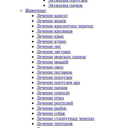
Эвтаназия попугаев
Эвтаназия пауков
Животные
Лечение корелл
Лечение кошек
Лечение красноухих черепах
Лечение кроликов
Лечение крыс
Лечение куриц
Лечение лис
Лечение лягушек
Лечение морских свинок
Лечение мышей
Лечение овец
Лечение песчанок
Лечение попугаев
Лечение попугаев ара
Лечение пауков
Лечение поросят
Лечение птиц
Лечение рептилий
Лечение рыбок
Лечение собак
Лечение сухопутных черепах
Лечение тритонов