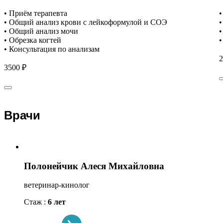
• Приём терапевта
•
• Общий анализ крови с лейкоформулой и СОЭ
•
• Общий анализ мочи
•
• Обрезка когтей
•
• Консультация по анализам
2
3500 ₽
Врачи
Полонейчик Алеся Михайловна
ветеринар-кинолог
Стаж :
6 лет