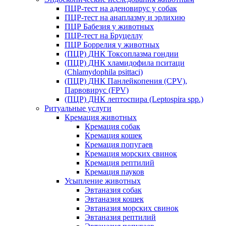
ПЦР-тест на аденовирус у собак
ПЦР-тест на анаплазму и эрлихию
ПЦР Бабезия у животных
ПЦР-тест на Бруцеллу
ПЦР Боррелия у животных
(ПЦР) ДНК Токсоплазма гондии
(ПЦР) ДНК хламидофила пситаци
(Chlamydophila psittaci)
(ПЦР) ДНК Панлейкопения (CPV),
Парвовирус (FPV)
(ПЦР) ДНК лептоспира (Leptospira spp.)
Ритуальные услуги
Кремация животных
Кремация собак
Кремация кошек
Кремация попугаев
Кремация морских свинок
Кремация рептилий
Кремация пауков
Усыпление животных
Эвтаназия собак
Эвтаназия кошек
Эвтаназия морских свинок
Эвтаназия рептилий