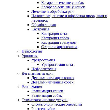
Кесарево сечение у собак
Кесарево сечение у кошек
Лечение и обработка ран
Наложение, снятие и обработка швов, шин и
перевязок
Обработка ран
Кастрация
Кастрация кота
Кастрация собак
Кастрация грызунов
Стерилизация кошки
Неврология
Урология
Уретростомия
Уретростомия кота
Нефроэктомия
Дегельминтизация
Дегельминтизация кошек
Дегельминтизация собак
Реанимация
Реанимация кошек
Реанимация собак
Стоматологические услуги
Стоматологические операции
Рентген зубов