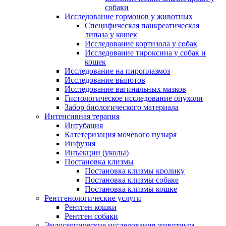
собаки
Исследование гормонов у животных
Специфическая панкреатическая
липаза у кошек
Исследование кортизола у собак
Исследование тироксина у собак и
кошек
Исследование на пироплазмоз
Исследование выпотов
Исследование вагинальных мазков
Гистологическое исследование опухоли
Забор биологического материала
Интенсивная терапия
Интубация
Катетеризация мочевого пузыря
Инфузия
Инъекции (уколы)
Постановка клизмы
Постановка клизмы кролику
Постановка клизмы собаке
Постановка клизмы кошке
Рентгенологические услуги
Рентген кошки
Рентген собаки
Эндоскопические исследования животным