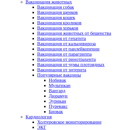
Вакцинация животных
Вакцинация собак
Вакцинация щенков
Вакцинация кошек
Вакцинация кроликов
Вакцинация хорьков
Вакцинация животных от бешенства
Вакцинация от гепатита
Вакцинация от кальцивироза
Вакцинация от панлейкопении
Вакцинация от парагриппа
Вакцинация от ринотрахеита
Вакцинация от чумы плотоядных
Вакцинация от энтерита
Популярные вакцины
Нобивак
Мультикан
Вангард
Дюрамун
Эурикан
Пуревакс
Биовак
Кардиология
Холтеровское мониторирование
ЭКГ