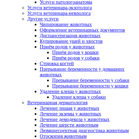
Услуги патологоанатома
Услуги ветеринара-экзотолога
Услуги ветеринара-невролога
Другие услуги
Чипирование животных
Оформление ветеринарных документов
Диспансеризация животных
Купирование ушей и хвостов
Приём родов у животных
Приём родов у кошки
Приём родов у собаки
Стрижка когтей
Прерывание беременности у домашних
животных
Прерывание беременности у собаки
Прерывание беременности у кошки
Удаление клеща у животных
Удаление клеща у собаки
Ветеринарная дерматология
Лечение лишая у животных
Лечение экземы у животных
Лечение демодекоза у животных
Лечение шерсти животным
Люминесцентная диагностика животным
Отоскопия животным