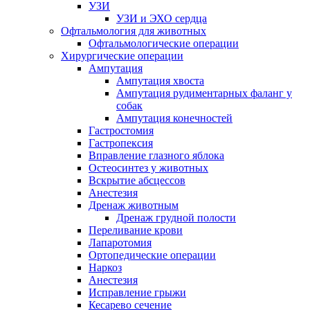
УЗИ
УЗИ и ЭХО сердца
Офтальмология для животных
Офтальмологические операции
Хирургические операции
Ампутация
Ампутация хвоста
Ампутация рудиментарных фаланг у
собак
Ампутация конечностей
Гастростомия
Гастропексия
Вправление глазного яблока
Остеосинтез у животных
Вскрытие абсцессов
Анестезия
Дренаж животным
Дренаж грудной полости
Переливание крови
Лапаротомия
Ортопедические операции
Наркоз
Анестезия
Исправление грыжи
Кесарево сечение