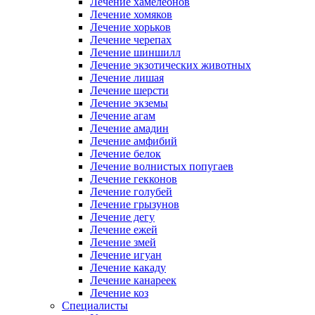
Лечение хамелеонов
Лечение хомяков
Лечение хорьков
Лечение черепах
Лечение шиншилл
Лечение экзотических животных
Лечение лишая
Лечение шерсти
Лечение экземы
Лечение агам
Лечение амадин
Лечение амфибий
Лечение белок
Лечение волнистых попугаев
Лечение гекконов
Лечение голубей
Лечение грызунов
Лечение дегу
Лечение ежей
Лечение змей
Лечение игуан
Лечение какаду
Лечение канареек
Лечение коз
Специалисты