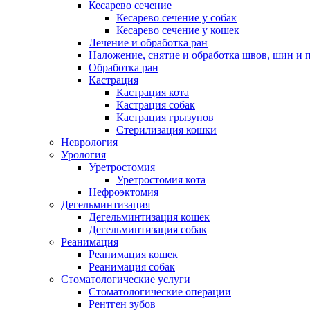
Кесарево сечение
Кесарево сечение у собак
Кесарево сечение у кошек
Лечение и обработка ран
Наложение, снятие и обработка швов, шин и 
Обработка ран
Кастрация
Кастрация кота
Кастрация собак
Кастрация грызунов
Стерилизация кошки
Неврология
Урология
Уретростомия
Уретростомия кота
Нефроэктомия
Дегельминтизация
Дегельминтизация кошек
Дегельминтизация собак
Реанимация
Реанимация кошек
Реанимация собак
Стоматологические услуги
Стоматологические операции
Рентген зубов