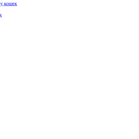
 у кошек
к