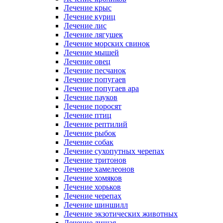
Лечение крыс
Лечение куриц
Лечение лис
Лечение лягушек
Лечение морских свинок
Лечение мышей
Лечение овец
Лечение песчанок
Лечение попугаев
Лечение попугаев ара
Лечение пауков
Лечение поросят
Лечение птиц
Лечение рептилий
Лечение рыбок
Лечение собак
Лечение сухопутных черепах
Лечение тритонов
Лечение хамелеонов
Лечение хомяков
Лечение хорьков
Лечение черепах
Лечение шиншилл
Лечение экзотических животных
Лечение лишая