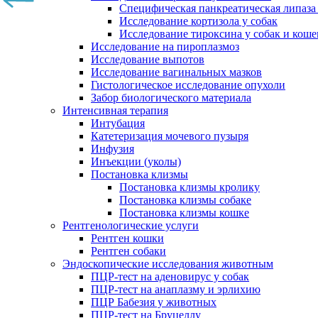
Специфическая панкреатическая липаза
Исследование кортизола у собак
Исследование тироксина у собак и коше
Исследование на пироплазмоз
Исследование выпотов
Исследование вагинальных мазков
Гистологическое исследование опухоли
Забор биологического материала
Интенсивная терапия
Интубация
Катетеризация мочевого пузыря
Инфузия
Инъекции (уколы)
Постановка клизмы
Постановка клизмы кролику
Постановка клизмы собаке
Постановка клизмы кошке
Рентгенологические услуги
Рентген кошки
Рентген собаки
Эндоскопические исследования животным
ПЦР-тест на аденовирус у собак
ПЦР-тест на анаплазму и эрлихию
ПЦР Бабезия у животных
ПЦР-тест на Бруцеллу