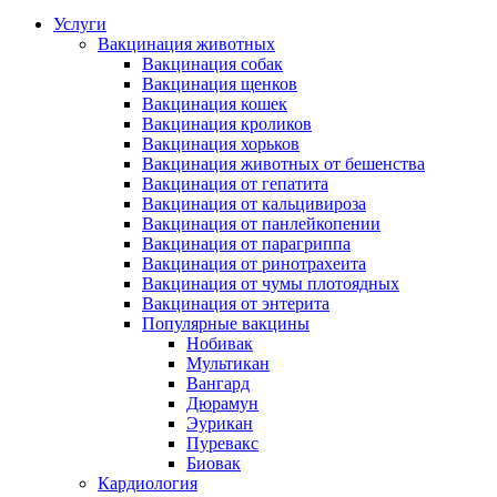
Услуги
Вакцинация животных
Вакцинация собак
Вакцинация щенков
Вакцинация кошек
Вакцинация кроликов
Вакцинация хорьков
Вакцинация животных от бешенства
Вакцинация от гепатита
Вакцинация от кальцивироза
Вакцинация от панлейкопении
Вакцинация от парагриппа
Вакцинация от ринотрахеита
Вакцинация от чумы плотоядных
Вакцинация от энтерита
Популярные вакцины
Нобивак
Мультикан
Вангард
Дюрамун
Эурикан
Пуревакс
Биовак
Кардиология