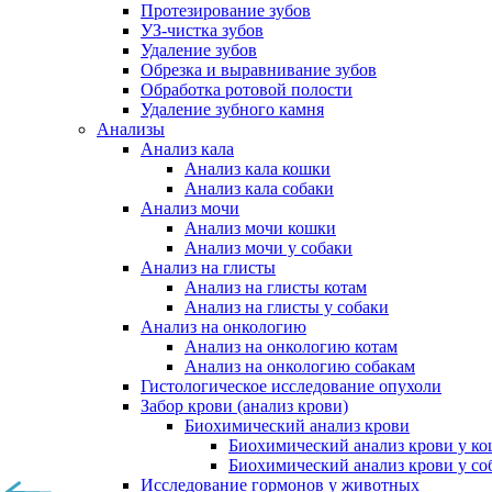
Протезирование зубов
УЗ-чистка зубов
Удаление зубов
Обрезка и выравнивание зубов
Обработка ротовой полости
Удаление зубного камня
Анализы
Анализ кала
Анализ кала кошки
Анализ кала собаки
Анализ мочи
Анализ мочи кошки
Анализ мочи у собаки
Анализ на глисты
Анализ на глисты котам
Анализ на глисты у собаки
Анализ на онкологию
Анализ на онкологию котам
Анализ на онкологию собакам
Гистологическое исследование опухоли
Забор крови (анализ крови)
Биохимический анализ крови
Биохимический анализ крови у к
Биохимический анализ крови у со
Исследование гормонов у животных