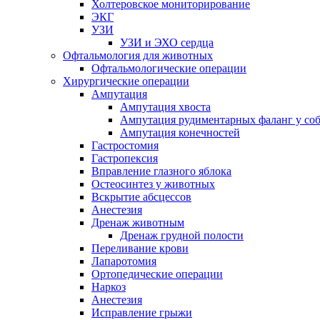
Холтеровское мониторирование
ЭКГ
УЗИ
УЗИ и ЭХО сердца
Офтальмология для животных
Офтальмологические операции
Хирургические операции
Ампутация
Ампутация хвоста
Ампутация рудиментарных фаланг у со
Ампутация конечностей
Гастростомия
Гастропексия
Вправление глазного яблока
Остеосинтез у животных
Вскрытие абсцессов
Анестезия
Дренаж животным
Дренаж грудной полости
Переливание крови
Лапаротомия
Ортопедические операции
Наркоз
Анестезия
Исправление грыжи