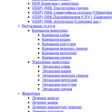
ПЦР Боррелия у животных
(ПЦР) ДНК Токсоплазма гондии
(ПЦР) ДНК хламидофила пситаци (Chlamydophil
(ПЦР) ДНК Панлейкопения (CPV), Парвовиру
(ПЦР) ДНК лептоспира (Leptospira spp.)
Ритуальные услуги
Кремация животных
Кремация собак
Кремация кошек
Кремация попугаев
Кремация морских свинок
Кремация рептилий
Кремация пауков
Усыпление животных
Эвтаназия собак
Эвтаназия кошек
Эвтаназия морских свинок
Эвтаназия рептилий
Эвтаназия попугаев
Эвтаназия пауков
Животные
Лечение корелл
Лечение кошек
Лечение красноухих черепах
Лечение кроликов