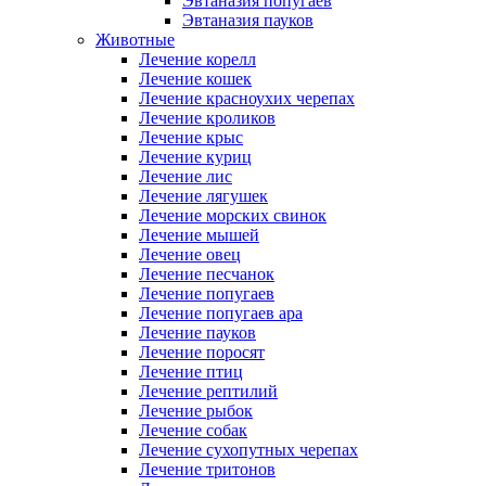
Эвтаназия попугаев
Эвтаназия пауков
Животные
Лечение корелл
Лечение кошек
Лечение красноухих черепах
Лечение кроликов
Лечение крыс
Лечение куриц
Лечение лис
Лечение лягушек
Лечение морских свинок
Лечение мышей
Лечение овец
Лечение песчанок
Лечение попугаев
Лечение попугаев ара
Лечение пауков
Лечение поросят
Лечение птиц
Лечение рептилий
Лечение рыбок
Лечение собак
Лечение сухопутных черепах
Лечение тритонов