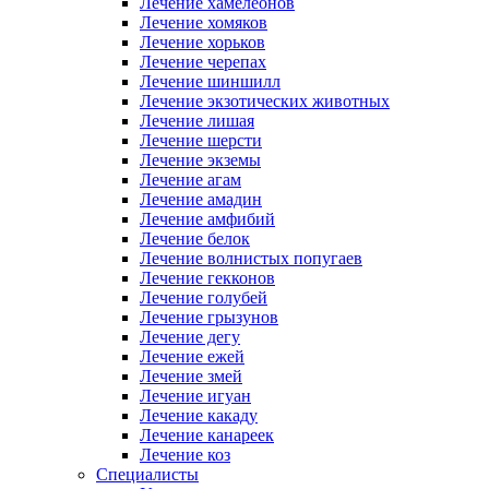
Лечение хамелеонов
Лечение хомяков
Лечение хорьков
Лечение черепах
Лечение шиншилл
Лечение экзотических животных
Лечение лишая
Лечение шерсти
Лечение экземы
Лечение агам
Лечение амадин
Лечение амфибий
Лечение белок
Лечение волнистых попугаев
Лечение гекконов
Лечение голубей
Лечение грызунов
Лечение дегу
Лечение ежей
Лечение змей
Лечение игуан
Лечение какаду
Лечение канареек
Лечение коз
Специалисты