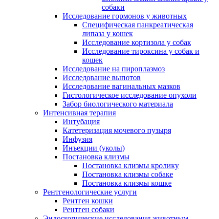
собаки
Исследование гормонов у животных
Специфическая панкреатическая
липаза у кошек
Исследование кортизола у собак
Исследование тироксина у собак и
кошек
Исследование на пироплазмоз
Исследование выпотов
Исследование вагинальных мазков
Гистологическое исследование опухоли
Забор биологического материала
Интенсивная терапия
Интубация
Катетеризация мочевого пузыря
Инфузия
Инъекции (уколы)
Постановка клизмы
Постановка клизмы кролику
Постановка клизмы собаке
Постановка клизмы кошке
Рентгенологические услуги
Рентген кошки
Рентген собаки
Эндоскопические исследования животным