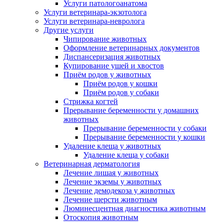
Услуги патологоанатома
Услуги ветеринара-экзотолога
Услуги ветеринара-невролога
Другие услуги
Чипирование животных
Оформление ветеринарных документов
Диспансеризация животных
Купирование ушей и хвостов
Приём родов у животных
Приём родов у кошки
Приём родов у собаки
Стрижка когтей
Прерывание беременности у домашних
животных
Прерывание беременности у собаки
Прерывание беременности у кошки
Удаление клеща у животных
Удаление клеща у собаки
Ветеринарная дерматология
Лечение лишая у животных
Лечение экземы у животных
Лечение демодекоза у животных
Лечение шерсти животным
Люминесцентная диагностика животным
Отоскопия животным