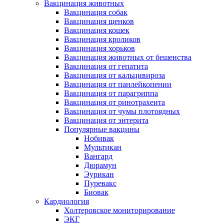
Вакцинация животных
Вакцинация собак
Вакцинация щенков
Вакцинация кошек
Вакцинация кроликов
Вакцинация хорьков
Вакцинация животных от бешенства
Вакцинация от гепатита
Вакцинация от кальцивироза
Вакцинация от панлейкопении
Вакцинация от парагриппа
Вакцинация от ринотрахеита
Вакцинация от чумы плотоядных
Вакцинация от энтерита
Популярные вакцины
Нобивак
Мультикан
Вангард
Дюрамун
Эурикан
Пуревакс
Биовак
Кардиология
Холтеровское мониторирование
ЭКГ