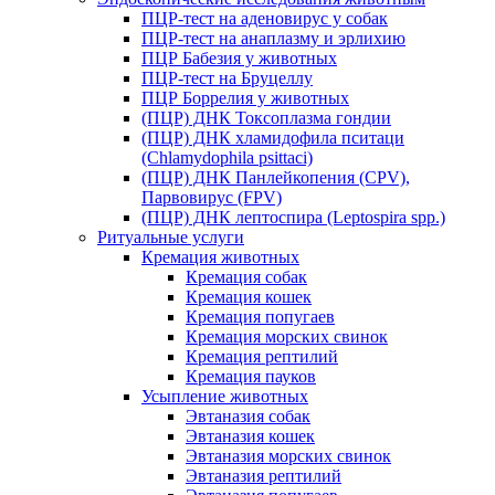
ПЦР-тест на аденовирус у собак
ПЦР-тест на анаплазму и эрлихию
ПЦР Бабезия у животных
ПЦР-тест на Бруцеллу
ПЦР Боррелия у животных
(ПЦР) ДНК Токсоплазма гондии
(ПЦР) ДНК хламидофила пситаци
(Chlamydophila psittaci)
(ПЦР) ДНК Панлейкопения (CPV),
Парвовирус (FPV)
(ПЦР) ДНК лептоспира (Leptospira spp.)
Ритуальные услуги
Кремация животных
Кремация собак
Кремация кошек
Кремация попугаев
Кремация морских свинок
Кремация рептилий
Кремация пауков
Усыпление животных
Эвтаназия собак
Эвтаназия кошек
Эвтаназия морских свинок
Эвтаназия рептилий