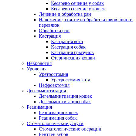
Кесарево сечение у собак
Кесарево сечение у кошек
Лечение и обработка ран
Наложение, снятие и обработка швов, шин и
перевязок
Обработка ран
Кастрация
Кастрация кота
Кастрация собак
Кастрация грызунов
Стерилизация кошки
Неврология
Урология
Уретростомия
Уретростомия кота
Нефроэктомия
Дегельминтизация
Дегельминтизация кошек
Дегельминтизация собак
Реанимация
Реанимация кошек
Реанимация собак
Стоматологические услуги
Стоматологические операции
Рентген зубов