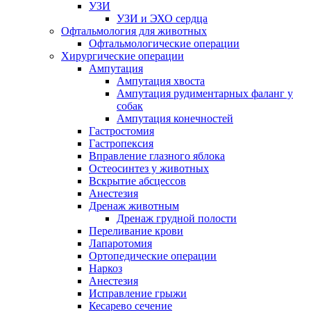
УЗИ
УЗИ и ЭХО сердца
Офтальмология для животных
Офтальмологические операции
Хирургические операции
Ампутация
Ампутация хвоста
Ампутация рудиментарных фаланг у
собак
Ампутация конечностей
Гастростомия
Гастропексия
Вправление глазного яблока
Остеосинтез у животных
Вскрытие абсцессов
Анестезия
Дренаж животным
Дренаж грудной полости
Переливание крови
Лапаротомия
Ортопедические операции
Наркоз
Анестезия
Исправление грыжи
Кесарево сечение