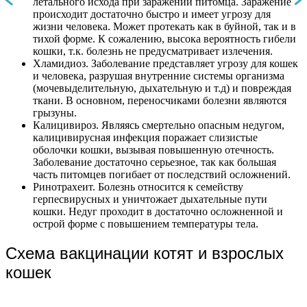
летального исхода при заражении питомца. Заражение
происходит достаточно быстро и имеет угрозу для
жизни человека. Может протекать как в буйной, так и в
тихой форме. К сожалению, высока вероятность гибели
кошки, т.к. болезнь не предусматривает излечения.
Хламидиоз. Заболевание представляет угрозу для кошек
и человека, разрушая внутренние системы организма
(мочевыделительную, дыхательную и т.д) и повреждая
ткани. В основном, переносчиками болезни являются
грызуны.
Калицивироз. Являясь смертельно опасным недугом,
калицивирусная инфекция поражает слизистые
оболочки кошки, вызывая повышенную отечность.
Заболевание достаточно серьезное, так как большая
часть питомцев погибает от последствий осложнений.
Ринотрахеит. Болезнь относится к семейству
герпесвирусных и уничтожает дыхательные пути
кошки. Недуг проходит в достаточно осложненной и
острой форме с повышением температуры тела.
Схема вакцинации котят и взрослых
кошек