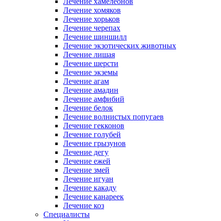
Лечение хамелеонов
Лечение хомяков
Лечение хорьков
Лечение черепах
Лечение шиншилл
Лечение экзотических животных
Лечение лишая
Лечение шерсти
Лечение экземы
Лечение агам
Лечение амадин
Лечение амфибий
Лечение белок
Лечение волнистых попугаев
Лечение гекконов
Лечение голубей
Лечение грызунов
Лечение дегу
Лечение ежей
Лечение змей
Лечение игуан
Лечение какаду
Лечение канареек
Лечение коз
Специалисты