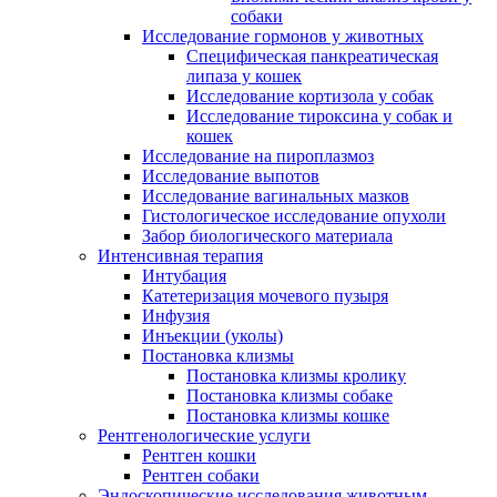
собаки
Исследование гормонов у животных
Специфическая панкреатическая
липаза у кошек
Исследование кортизола у собак
Исследование тироксина у собак и
кошек
Исследование на пироплазмоз
Исследование выпотов
Исследование вагинальных мазков
Гистологическое исследование опухоли
Забор биологического материала
Интенсивная терапия
Интубация
Катетеризация мочевого пузыря
Инфузия
Инъекции (уколы)
Постановка клизмы
Постановка клизмы кролику
Постановка клизмы собаке
Постановка клизмы кошке
Рентгенологические услуги
Рентген кошки
Рентген собаки
Эндоскопические исследования животным