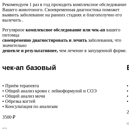
Рекомендуем
1 раз в год проходить комплексное обследование
Вашего животоного.
Своевременная диагностика поможет
выявить заболевание на ранних стадиях и благополучно его
вылечить .
Регулярное
комплексное обследование или чек-ап
вашего
питомца
своевременно диагностировать и лечить
заболевания, что
значительно
дешевле и результативнее,
чем лечение в запущенной форме.
чек-ап базовый
• Приём терапевта
•
• Общий анализ крови с лейкоформулой и СОЭ
•
• Общий анализ мочи
•
• Обрезка когтей
•
• Консультация по анализам
2
3500 ₽