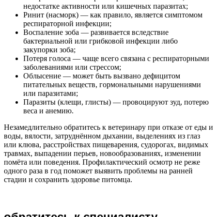
недостатке активности или кишечных паразитах;
Ринит (насморк) — как правило, является симптомом
респираторной инфекции;
Воспаление зоба — развивается вследствие
бактериальной или грибковой инфекции либо
закупорки зоба;
Потеря голоса — чаще всего связана с респираторными
заболеваниями или стрессом;
Облысение — может быть вызвано дефицитом
питательных веществ, гормональными нарушениями
или паразитами;
Паразиты (клещи, глисты) — провоцируют зуд, потерю
веса и анемию.
Незамедлительно обратитесь к ветеринару при отказе от еды и
воды, вялости, затруднённом дыхании, выделениях из глаз
или клюва, расстройствах пищеварения, судорогах, видимых
травмах, выпадении перьев, новообразованиях, изменении
помёта или поведения. Профилактический осмотр не реже
одного раза в год поможет выявить проблемы на ранней
стадии и сохранить здоровье питомца.
обратитесь к специалисту,