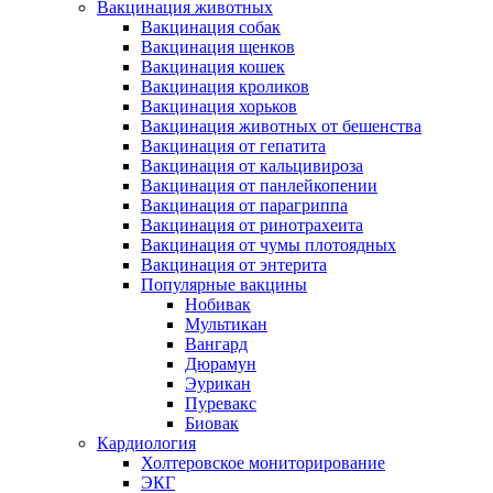
Вакцинация животных
Вакцинация собак
Вакцинация щенков
Вакцинация кошек
Вакцинация кроликов
Вакцинация хорьков
Вакцинация животных от бешенства
Вакцинация от гепатита
Вакцинация от кальцивироза
Вакцинация от панлейкопении
Вакцинация от парагриппа
Вакцинация от ринотрахеита
Вакцинация от чумы плотоядных
Вакцинация от энтерита
Популярные вакцины
Нобивак
Мультикан
Вангард
Дюрамун
Эурикан
Пуревакс
Биовак
Кардиология
Холтеровское мониторирование
ЭКГ