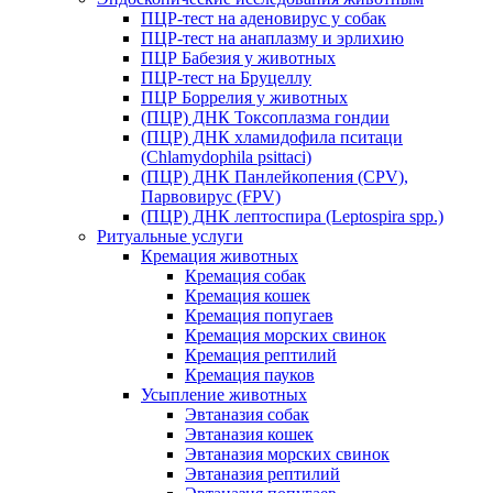
ПЦР-тест на аденовирус у собак
ПЦР-тест на анаплазму и эрлихию
ПЦР Бабезия у животных
ПЦР-тест на Бруцеллу
ПЦР Боррелия у животных
(ПЦР) ДНК Токсоплазма гондии
(ПЦР) ДНК хламидофила пситаци
(Chlamydophila psittaci)
(ПЦР) ДНК Панлейкопения (CPV),
Парвовирус (FPV)
(ПЦР) ДНК лептоспира (Leptospira spp.)
Ритуальные услуги
Кремация животных
Кремация собак
Кремация кошек
Кремация попугаев
Кремация морских свинок
Кремация рептилий
Кремация пауков
Усыпление животных
Эвтаназия собак
Эвтаназия кошек
Эвтаназия морских свинок
Эвтаназия рептилий