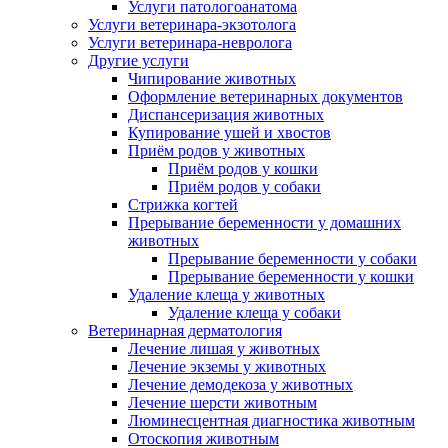
Услуги патологоанатома
Услуги ветеринара-экзотолога
Услуги ветеринара-невролога
Другие услуги
Чипирование животных
Оформление ветеринарных документов
Диспансеризация животных
Купирование ушей и хвостов
Приём родов у животных
Приём родов у кошки
Приём родов у собаки
Стрижка когтей
Прерывание беременности у домашних
животных
Прерывание беременности у собаки
Прерывание беременности у кошки
Удаление клеща у животных
Удаление клеща у собаки
Ветеринарная дерматология
Лечение лишая у животных
Лечение экземы у животных
Лечение демодекоза у животных
Лечение шерсти животным
Люминесцентная диагностика животным
Отоскопия животным