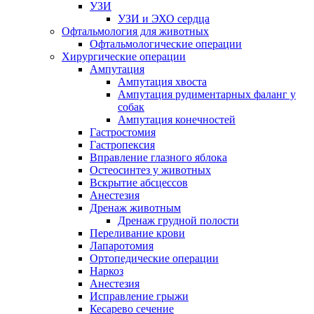
УЗИ
УЗИ и ЭХО сердца
Офтальмология для животных
Офтальмологические операции
Хирургические операции
Ампутация
Ампутация хвоста
Ампутация рудиментарных фаланг у
собак
Ампутация конечностей
Гастростомия
Гастропексия
Вправление глазного яблока
Остеосинтез у животных
Вскрытие абсцессов
Анестезия
Дренаж животным
Дренаж грудной полости
Переливание крови
Лапаротомия
Ортопедические операции
Наркоз
Анестезия
Исправление грыжи
Кесарево сечение