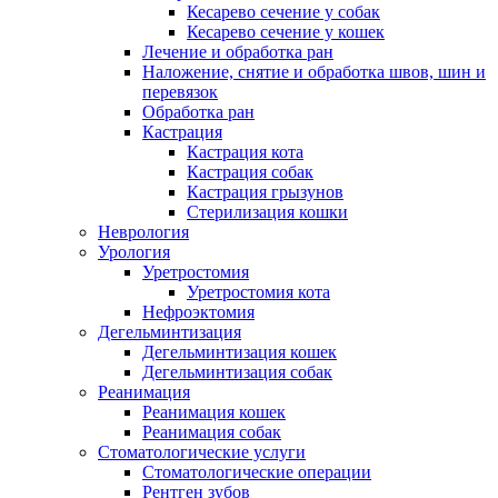
Кесарево сечение у собак
Кесарево сечение у кошек
Лечение и обработка ран
Наложение, снятие и обработка швов, шин и
перевязок
Обработка ран
Кастрация
Кастрация кота
Кастрация собак
Кастрация грызунов
Стерилизация кошки
Неврология
Урология
Уретростомия
Уретростомия кота
Нефроэктомия
Дегельминтизация
Дегельминтизация кошек
Дегельминтизация собак
Реанимация
Реанимация кошек
Реанимация собак
Стоматологические услуги
Стоматологические операции
Рентген зубов