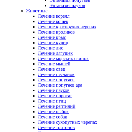
Эвтаназия попугаев
Эвтаназия пауков
Животные
Лечение корелл
Лечение кошек
Лечение красноухих черепах
Лечение кроликов
Лечение крыс
Лечение куриц
Лечение лис
Лечение лягушек
Лечение морских свинок
Лечение мышей
Лечение овец
Лечение песчанок
Лечение попугаев
Лечение попугаев ара
Лечение пауков
Лечение поросят
Лечение птиц
Лечение рептилий
Лечение рыбок
Лечение собак
Лечение сухопутных черепах
Лечение тритонов