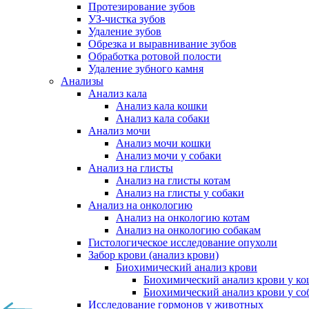
Протезирование зубов
УЗ-чистка зубов
Удаление зубов
Обрезка и выравнивание зубов
Обработка ротовой полости
Удаление зубного камня
Анализы
Анализ кала
Анализ кала кошки
Анализ кала собаки
Анализ мочи
Анализ мочи кошки
Анализ мочи у собаки
Анализ на глисты
Анализ на глисты котам
Анализ на глисты у собаки
Анализ на онкологию
Анализ на онкологию котам
Анализ на онкологию собакам
Гистологическое исследование опухоли
Забор крови (анализ крови)
Биохимический анализ крови
Биохимический анализ крови у к
Биохимический анализ крови у со
Исследование гормонов у животных