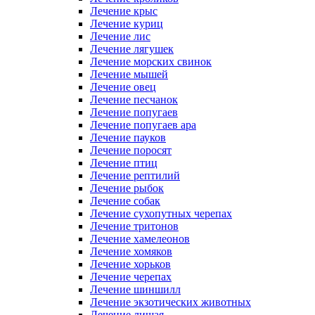
Лечение крыс
Лечение куриц
Лечение лис
Лечение лягушек
Лечение морских свинок
Лечение мышей
Лечение овец
Лечение песчанок
Лечение попугаев
Лечение попугаев ара
Лечение пауков
Лечение поросят
Лечение птиц
Лечение рептилий
Лечение рыбок
Лечение собак
Лечение сухопутных черепах
Лечение тритонов
Лечение хамелеонов
Лечение хомяков
Лечение хорьков
Лечение черепах
Лечение шиншилл
Лечение экзотических животных
Лечение лишая