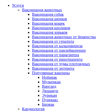
Услуги
Вакцинация животных
Вакцинация собак
Вакцинация щенков
Вакцинация кошек
Вакцинация кроликов
Вакцинация хорьков
Вакцинация животных от бешенства
Вакцинация от гепатита
Вакцинация от кальцивироза
Вакцинация от панлейкопении
Вакцинация от парагриппа
Вакцинация от ринотрахеита
Вакцинация от чумы плотоядных
Вакцинация от энтерита
Популярные вакцины
Нобивак
Мультикан
Вангард
Дюрамун
Эурикан
Пуревакс
Биовак
Кардиология