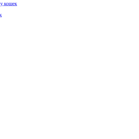
 у кошек
к