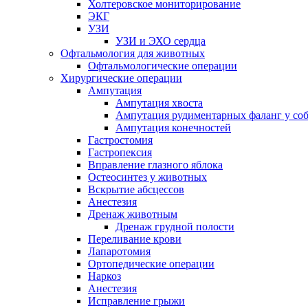
Холтеровское мониторирование
ЭКГ
УЗИ
УЗИ и ЭХО сердца
Офтальмология для животных
Офтальмологические операции
Хирургические операции
Ампутация
Ампутация хвоста
Ампутация рудиментарных фаланг у со
Ампутация конечностей
Гастростомия
Гастропексия
Вправление глазного яблока
Остеосинтез у животных
Вскрытие абсцессов
Анестезия
Дренаж животным
Дренаж грудной полости
Переливание крови
Лапаротомия
Ортопедические операции
Наркоз
Анестезия
Исправление грыжи