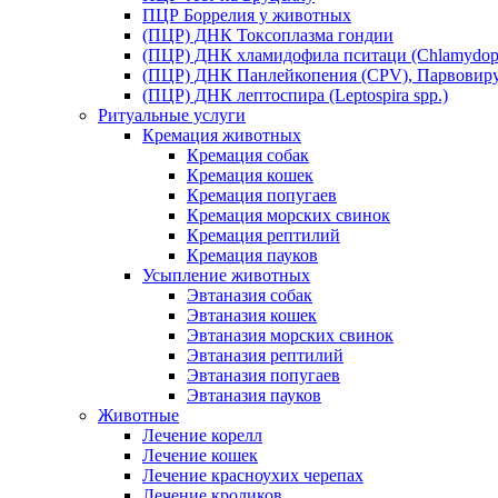
ПЦР Боррелия у животных
(ПЦР) ДНК Токсоплазма гондии
(ПЦР) ДНК хламидофила пситаци (Chlamydophil
(ПЦР) ДНК Панлейкопения (CPV), Парвовиру
(ПЦР) ДНК лептоспира (Leptospira spp.)
Ритуальные услуги
Кремация животных
Кремация собак
Кремация кошек
Кремация попугаев
Кремация морских свинок
Кремация рептилий
Кремация пауков
Усыпление животных
Эвтаназия собак
Эвтаназия кошек
Эвтаназия морских свинок
Эвтаназия рептилий
Эвтаназия попугаев
Эвтаназия пауков
Животные
Лечение корелл
Лечение кошек
Лечение красноухих черепах
Лечение кроликов