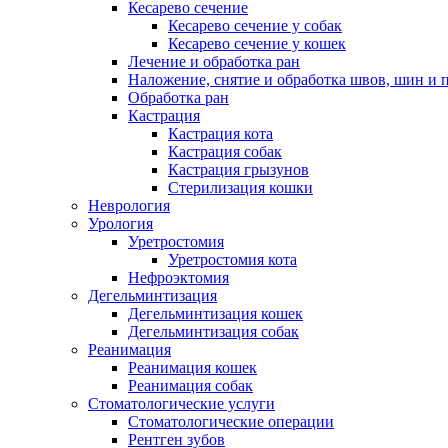
Кесарево сечение
Кесарево сечение у собак
Кесарево сечение у кошек
Лечение и обработка ран
Наложение, снятие и обработка швов, шин и 
Обработка ран
Кастрация
Кастрация кота
Кастрация собак
Кастрация грызунов
Стерилизация кошки
Неврология
Урология
Уретростомия
Уретростомия кота
Нефроэктомия
Дегельминтизация
Дегельминтизация кошек
Дегельминтизация собак
Реанимация
Реанимация кошек
Реанимация собак
Стоматологические услуги
Стоматологические операции
Рентген зубов