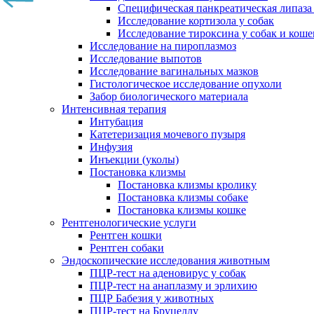
Специфическая панкреатическая липаза
Исследование кортизола у собак
Исследование тироксина у собак и коше
Исследование на пироплазмоз
Исследование выпотов
Исследование вагинальных мазков
Гистологическое исследование опухоли
Забор биологического материала
Интенсивная терапия
Интубация
Катетеризация мочевого пузыря
Инфузия
Инъекции (уколы)
Постановка клизмы
Постановка клизмы кролику
Постановка клизмы собаке
Постановка клизмы кошке
Рентгенологические услуги
Рентген кошки
Рентген собаки
Эндоскопические исследования животным
ПЦР-тест на аденовирус у собак
ПЦР-тест на анаплазму и эрлихию
ПЦР Бабезия у животных
ПЦР-тест на Бруцеллу