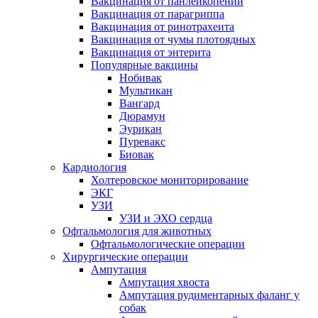
Вакцинация от панлейкопении
Вакцинация от парагриппа
Вакцинация от ринотрахеита
Вакцинация от чумы плотоядных
Вакцинация от энтерита
Популярные вакцины
Нобивак
Мультикан
Вангард
Дюрамун
Эурикан
Пуревакс
Биовак
Кардиология
Холтеровское мониторирование
ЭКГ
УЗИ
УЗИ и ЭХО сердца
Офтальмология для животных
Офтальмологические операции
Хирургические операции
Ампутация
Ампутация хвоста
Ампутация рудиментарных фаланг у
собак