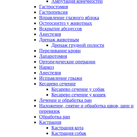
Ампутация конечностей
Гастростомия
Гастропексия
Вправление глазного яблока
Остеосинтез у животных
Вскрытие абсцессов
Анестезия
Дренаж животным
Дренаж грудной полости
Переливание крови
Лапаротомия
Ортопедические операции
Наркоз
Анестезия
Исправление грыжи
Кесарево сечение
Кесарево сечение у собак
Кесарево сечение у кошек
Лечение и обработка ран
Наложение, снятие и обработка швов, шин и
перевязок
Обработка ран
Кастрация
Кастрация кота
Кастрация собак