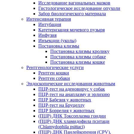
Исследование вагинальных мазков
Гистологическое исследование опухоли
Забор биологического материала
Интенсивная терапия
Интубация
Катетеризация мочевого пузыря
Инфузия
Инъекции (уколы)
Постановка клизмы
Постановка клизмы кролику
Постановка клизмы собаке
Постановка клизмы кошке
Рентгенологические услуги
Рентген кошки
Рентген собаки
Эндоскопические исследования животным
ПЦР-тест на аденовирус у собак
ПЦР-тест на анаплазму и эрлихию
ПЦР Бабезия у животных
ПЦР-тест на Бруцеллу
ПЦР Боррелия у животных
(ПЦР) ДНК Токсоплазма гондии
(ПЦР) ДНК хламидофила пситаци
(Chlamydophila psittaci)
(ПЦР) ДНК Панлейкопения (CPV),