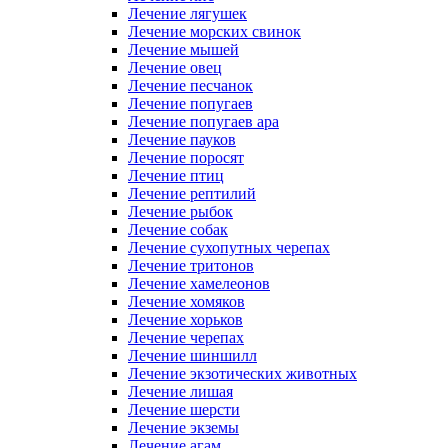
Лечение лягушек
Лечение морских свинок
Лечение мышей
Лечение овец
Лечение песчанок
Лечение попугаев
Лечение попугаев ара
Лечение пауков
Лечение поросят
Лечение птиц
Лечение рептилий
Лечение рыбок
Лечение собак
Лечение сухопутных черепах
Лечение тритонов
Лечение хамелеонов
Лечение хомяков
Лечение хорьков
Лечение черепах
Лечение шиншилл
Лечение экзотических животных
Лечение лишая
Лечение шерсти
Лечение экземы
Лечение агам