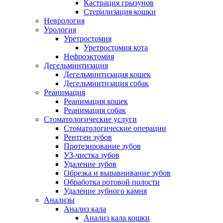
Кастрация грызунов
Стерилизация кошки
Неврология
Урология
Уретростомия
Уретростомия кота
Нефроэктомия
Дегельминтизация
Дегельминтизация кошек
Дегельминтизация собак
Реанимация
Реанимация кошек
Реанимация собак
Стоматологические услуги
Стоматологические операции
Рентген зубов
Протезирование зубов
УЗ-чистка зубов
Удаление зубов
Обрезка и выравнивание зубов
Обработка ротовой полости
Удаление зубного камня
Анализы
Анализ кала
Анализ кала кошки