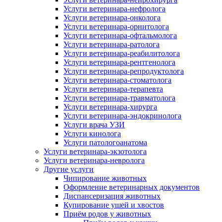
Услуги ветеринара-нефролога
Услуги ветеринара-онколога
Услуги ветеринара-орнитолога
Услуги ветеринара-офтальмолога
Услуги ветеринара-ратолога
Услуги ветеринара-реабилитолога
Услуги ветеринара-рентгенолога
Услуги ветеринара-репродуктолога
Услуги ветеринара-стоматолога
Услуги ветеринара-терапевта
Услуги ветеринара-травматолога
Услуги ветеринара-хирурга
Услуги ветеринара-эндокринолога
Услуги врача УЗИ
Услуги кинолога
Услуги патологоанатома
Услуги ветеринара-экзотолога
Услуги ветеринара-невролога
Другие услуги
Чипирование животных
Оформление ветеринарных документов
Диспансеризация животных
Купирование ушей и хвостов
Приём родов у животных