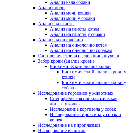
Анализ кала собаки
Анализ мочи
Анализ мочи кошки
Анализ мочи у собаки
Анализ на глисты
Анализ на глисты котам
Анализ на глисты у собаки
Анализ на онкологию
Анализ на онкологию котам
Анализ на онкологию собакам
Гистологическое исследование опухоли
Забор крови (анализ крови)
Биохимический анализ крови
Биохимический анализ крови у
кошки
Биохимический анализ крови у
собаки
Исследование гормонов у животных
Специфическая панкреатическая
липаза у кошек
Исследование кортизола у собак
Исследование тироксина у собак и
кошек
Исследование на пироплазмоз
Исследование выпотов