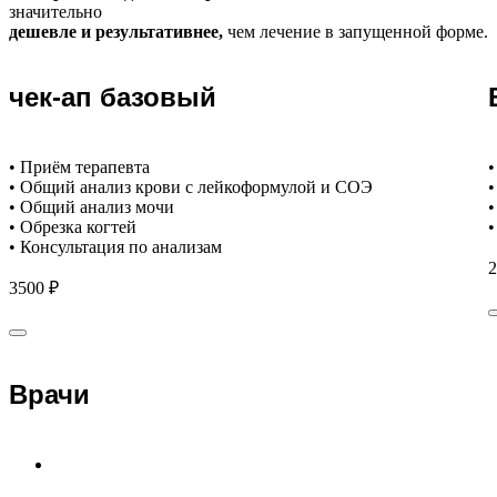
значительно
дешевле и результативнее,
чем лечение в запущенной форме.
чек-ап базовый
• Приём терапевта
•
• Общий анализ крови с лейкоформулой и СОЭ
•
• Общий анализ мочи
•
• Обрезка когтей
•
• Консультация по анализам
2
3500 ₽
Врачи