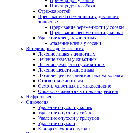
Приём родов у кошки
Приём родов у собаки
Стрижка когтей
Прерывание беременности у домашних
животных
Прерывание беременности у собаки
Прерывание беременности у кошки
Удаление клеща у животных
Удаление клеща у собаки
Ветеринарная дерматология
Лечение лишая у животных
Лечение экземы у животных
Лечение демодекоза у животных
Лечение шерсти животным
Люминесцентная диагностика животным
Отоскопия животным
Осмотр животных на микроспорию
Обработка животных от эктопаразитов
Нефрология
Онкология
Удаление опухоли у кошек
Удаление опухоли у собак
Удаление опухоли у грызунов
Удаление опухоли
Криодеструкция опухоли