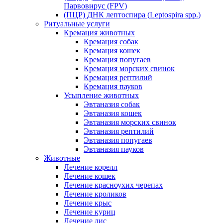
Парвовирус (FPV)
(ПЦР) ДНК лептоспира (Leptospira spp.)
Ритуальные услуги
Кремация животных
Кремация собак
Кремация кошек
Кремация попугаев
Кремация морских свинок
Кремация рептилий
Кремация пауков
Усыпление животных
Эвтаназия собак
Эвтаназия кошек
Эвтаназия морских свинок
Эвтаназия рептилий
Эвтаназия попугаев
Эвтаназия пауков
Животные
Лечение корелл
Лечение кошек
Лечение красноухих черепах
Лечение кроликов
Лечение крыс
Лечение куриц
Лечение лис