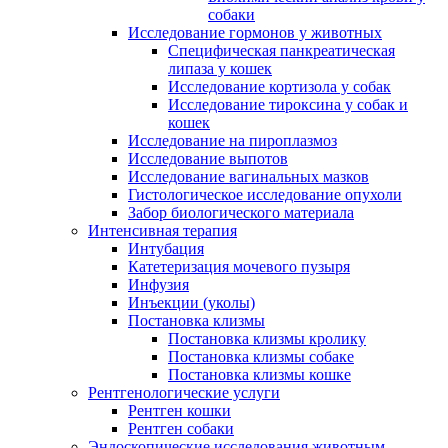
собаки
Исследование гормонов у животных
Специфическая панкреатическая
липаза у кошек
Исследование кортизола у собак
Исследование тироксина у собак и
кошек
Исследование на пироплазмоз
Исследование выпотов
Исследование вагинальных мазков
Гистологическое исследование опухоли
Забор биологического материала
Интенсивная терапия
Интубация
Катетеризация мочевого пузыря
Инфузия
Инъекции (уколы)
Постановка клизмы
Постановка клизмы кролику
Постановка клизмы собаке
Постановка клизмы кошке
Рентгенологические услуги
Рентген кошки
Рентген собаки
Эндоскопические исследования животным