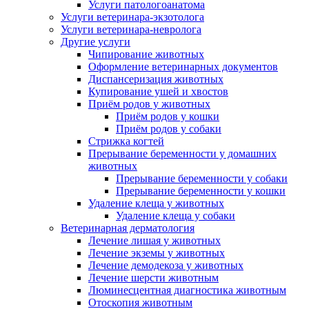
Услуги патологоанатома
Услуги ветеринара-экзотолога
Услуги ветеринара-невролога
Другие услуги
Чипирование животных
Оформление ветеринарных документов
Диспансеризация животных
Купирование ушей и хвостов
Приём родов у животных
Приём родов у кошки
Приём родов у собаки
Стрижка когтей
Прерывание беременности у домашних
животных
Прерывание беременности у собаки
Прерывание беременности у кошки
Удаление клеща у животных
Удаление клеща у собаки
Ветеринарная дерматология
Лечение лишая у животных
Лечение экземы у животных
Лечение демодекоза у животных
Лечение шерсти животным
Люминесцентная диагностика животным
Отоскопия животным