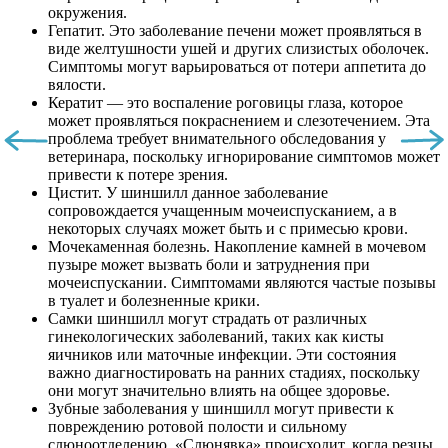
окружения.
Гепатит. Это заболевание печени может проявляться в
виде желтушности ушей и других слизистых оболочек.
Симптомы могут варьироваться от потери аппетита до
вялости.
Кератит — это воспаление роговицы глаза, которое
может проявляться покраснением и слезотечением. Эта
проблема требует внимательного обследования у
ветеринара, поскольку игнорирование симптомов может
привести к потере зрения.
Цистит. У шиншилл данное заболевание
сопровождается учащенным мочеиспусканием, а в
некоторых случаях может быть и с примесью крови.
Мочекаменная болезнь. Накопление камней в мочевом
пузыре может вызвать боли и затруднения при
мочеиспускании. Симптомами являются частые позывы
в туалет и болезненные крики.
Самки шиншилл могут страдать от различных
гинекологических заболеваний, таких как кисты
яичников или маточные инфекции. Эти состояния
важно диагностировать на ранних стадиях, поскольку
они могут значительно влиять на общее здоровье.
Зубные заболевания у шиншилл могут привести к
повреждению ротовой полости и сильному
слюноотделению. «Слюнявка» происходит, когда резцы