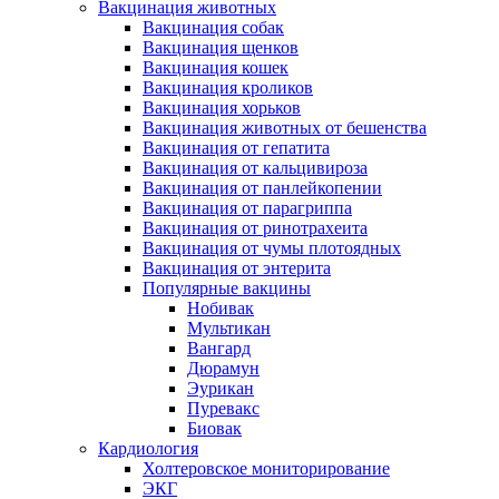
Вакцинация животных
Вакцинация собак
Вакцинация щенков
Вакцинация кошек
Вакцинация кроликов
Вакцинация хорьков
Вакцинация животных от бешенства
Вакцинация от гепатита
Вакцинация от кальцивироза
Вакцинация от панлейкопении
Вакцинация от парагриппа
Вакцинация от ринотрахеита
Вакцинация от чумы плотоядных
Вакцинация от энтерита
Популярные вакцины
Нобивак
Мультикан
Вангард
Дюрамун
Эурикан
Пуревакс
Биовак
Кардиология
Холтеровское мониторирование
ЭКГ