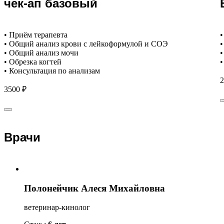
чек-ап базовый
• Приём терапевта
•
• Общий анализ крови с лейкоформулой и СОЭ
•
• Общий анализ мочи
•
• Обрезка когтей
•
• Консультация по анализам
2
3500 ₽
Врачи
Полонейчик Алеся Михайловна
ветеринар-кинолог