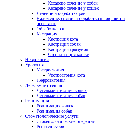
Кесарево сечение у собак
Кесарево сечение у кошек
Лечение и обработка ран
Наложение, снятие и обработка швов, шин и
перевязок
Обработка ран
Кастрация
Кастрация кота
Кастрация собак
Кастрация грызунов
Стерилизация кошки
Неврология
Урология
Уретростомия
Уретростомия кота
Нефроэктомия
Дегельминтизация
Дегельминтизация кошек
Дегельминтизация собак
Реанимация
Реанимация кошек
Реанимация собак
Стоматологические услуги
Стоматологические операции
Рентген зубов