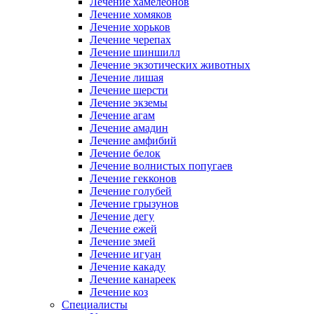
Лечение хамелеонов
Лечение хомяков
Лечение хорьков
Лечение черепах
Лечение шиншилл
Лечение экзотических животных
Лечение лишая
Лечение шерсти
Лечение экземы
Лечение агам
Лечение амадин
Лечение амфибий
Лечение белок
Лечение волнистых попугаев
Лечение гекконов
Лечение голубей
Лечение грызунов
Лечение дегу
Лечение ежей
Лечение змей
Лечение игуан
Лечение какаду
Лечение канареек
Лечение коз
Специалисты