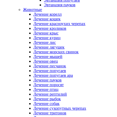
Эвтаназия попугаев
Эвтаназия пауков
Животные
Лечение корелл
Лечение кошек
Лечение красноухих черепах
Лечение кроликов
Лечение крыс
Лечение куриц
Лечение лис
Лечение лягушек
Лечение морских свинок
Лечение мышей
Лечение овец
Лечение песчанок
Лечение попугаев
Лечение попугаев ара
Лечение пауков
Лечение поросят
Лечение птиц
Лечение рептилий
Лечение рыбок
Лечение собак
Лечение сухопутных черепах
Лечение тритонов