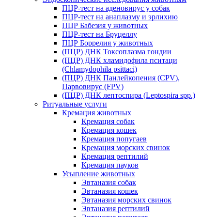
ПЦР-тест на аденовирус у собак
ПЦР-тест на анаплазму и эрлихию
ПЦР Бабезия у животных
ПЦР-тест на Бруцеллу
ПЦР Боррелия у животных
(ПЦР) ДНК Токсоплазма гондии
(ПЦР) ДНК хламидофила пситаци
(Chlamydophila psittaci)
(ПЦР) ДНК Панлейкопения (CPV),
Парвовирус (FPV)
(ПЦР) ДНК лептоспира (Leptospira spp.)
Ритуальные услуги
Кремация животных
Кремация собак
Кремация кошек
Кремация попугаев
Кремация морских свинок
Кремация рептилий
Кремация пауков
Усыпление животных
Эвтаназия собак
Эвтаназия кошек
Эвтаназия морских свинок
Эвтаназия рептилий