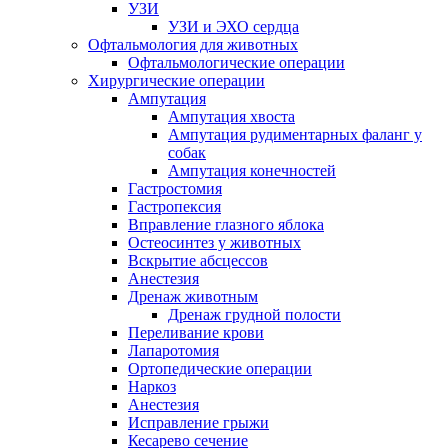
УЗИ
УЗИ и ЭХО сердца
Офтальмология для животных
Офтальмологические операции
Хирургические операции
Ампутация
Ампутация хвоста
Ампутация рудиментарных фаланг у
собак
Ампутация конечностей
Гастростомия
Гастропексия
Вправление глазного яблока
Остеосинтез у животных
Вскрытие абсцессов
Анестезия
Дренаж животным
Дренаж грудной полости
Переливание крови
Лапаротомия
Ортопедические операции
Наркоз
Анестезия
Исправление грыжи
Кесарево сечение