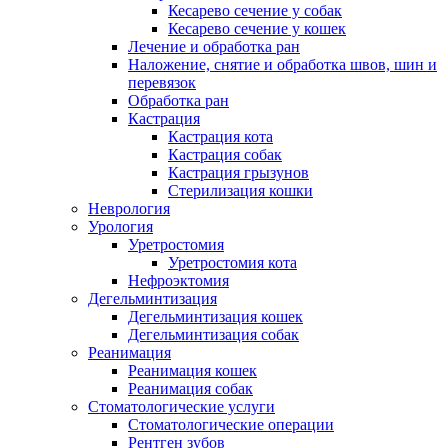
Кесарево сечение у собак
Кесарево сечение у кошек
Лечение и обработка ран
Наложение, снятие и обработка швов, шин и
перевязок
Обработка ран
Кастрация
Кастрация кота
Кастрация собак
Кастрация грызунов
Стерилизация кошки
Неврология
Урология
Уретростомия
Уретростомия кота
Нефроэктомия
Дегельминтизация
Дегельминтизация кошек
Дегельминтизация собак
Реанимация
Реанимация кошек
Реанимация собак
Стоматологические услуги
Стоматологические операции
Рентген зубов