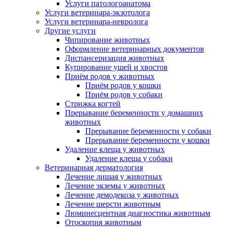
Услуги патологоанатома
Услуги ветеринара-экзотолога
Услуги ветеринара-невролога
Другие услуги
Чипирование животных
Оформление ветеринарных документов
Диспансеризация животных
Купирование ушей и хвостов
Приём родов у животных
Приём родов у кошки
Приём родов у собаки
Стрижка когтей
Прерывание беременности у домашних
животных
Прерывание беременности у собаки
Прерывание беременности у кошки
Удаление клеща у животных
Удаление клеща у собаки
Ветеринарная дерматология
Лечение лишая у животных
Лечение экземы у животных
Лечение демодекоза у животных
Лечение шерсти животным
Люминесцентная диагностика животным
Отоскопия животным