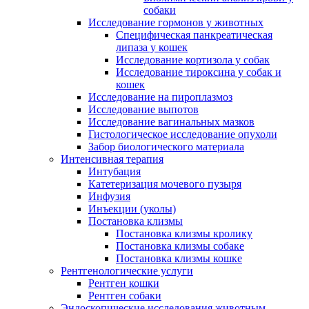
собаки
Исследование гормонов у животных
Специфическая панкреатическая
липаза у кошек
Исследование кортизола у собак
Исследование тироксина у собак и
кошек
Исследование на пироплазмоз
Исследование выпотов
Исследование вагинальных мазков
Гистологическое исследование опухоли
Забор биологического материала
Интенсивная терапия
Интубация
Катетеризация мочевого пузыря
Инфузия
Инъекции (уколы)
Постановка клизмы
Постановка клизмы кролику
Постановка клизмы собаке
Постановка клизмы кошке
Рентгенологические услуги
Рентген кошки
Рентген собаки
Эндоскопические исследования животным