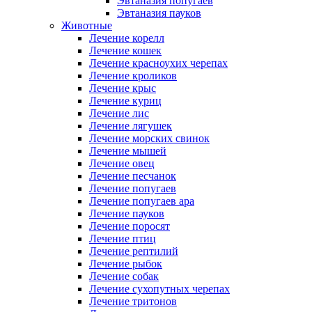
Эвтаназия попугаев
Эвтаназия пауков
Животные
Лечение корелл
Лечение кошек
Лечение красноухих черепах
Лечение кроликов
Лечение крыс
Лечение куриц
Лечение лис
Лечение лягушек
Лечение морских свинок
Лечение мышей
Лечение овец
Лечение песчанок
Лечение попугаев
Лечение попугаев ара
Лечение пауков
Лечение поросят
Лечение птиц
Лечение рептилий
Лечение рыбок
Лечение собак
Лечение сухопутных черепах
Лечение тритонов