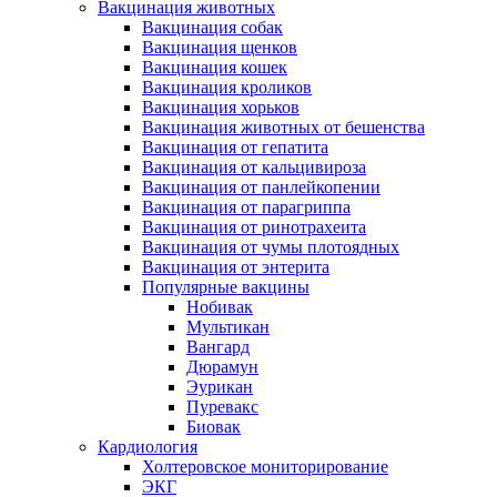
Вакцинация животных
Вакцинация собак
Вакцинация щенков
Вакцинация кошек
Вакцинация кроликов
Вакцинация хорьков
Вакцинация животных от бешенства
Вакцинация от гепатита
Вакцинация от кальцивироза
Вакцинация от панлейкопении
Вакцинация от парагриппа
Вакцинация от ринотрахеита
Вакцинация от чумы плотоядных
Вакцинация от энтерита
Популярные вакцины
Нобивак
Мультикан
Вангард
Дюрамун
Эурикан
Пуревакс
Биовак
Кардиология
Холтеровское мониторирование
ЭКГ