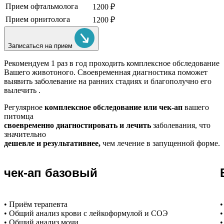
Прием офтальмолога
1200 ₽
Прием орнитолога
1200 ₽
Записаться на прием
Рекомендуем
1 раз в год проходить комплексное обследование
Вашего животоного.
Своевременная диагностика поможет
выявить заболевание на ранних стадиях и благополучно его
вылечить .
Регулярное
комплексное обследование или чек-ап
вашего
питомца
своевременно диагностировать и лечить
заболевания, что
значительно
дешевле и результативнее,
чем лечение в запущенной форме.
чек-ап базовый
• Приём терапевта
•
• Общий анализ крови с лейкоформулой и СОЭ
•
• Общий анализ мочи
•