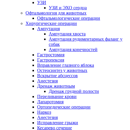
УЗИ
УЗИ и ЭХО сердца
Офтальмология для животных
Офтальмологические операции
Хирургические операции
Ампутация
Ампутация хвоста
Ампутация рудиментарных фаланг у
собак
Ампутация конечностей
Гастростомия
Гастропексия
Вправление глазного яблока
Остеосинтез у животных
Вскрытие абсцессов
Анестезия
Дренаж животным
Дренаж грудной полости
Переливание крови
Лапаротомия
Ортопедические операции
Наркоз
Анестезия
Исправление грыжи
Кесарево сечение