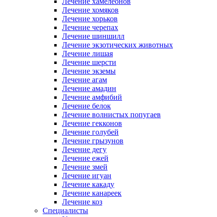
Лечение хамелеонов
Лечение хомяков
Лечение хорьков
Лечение черепах
Лечение шиншилл
Лечение экзотических животных
Лечение лишая
Лечение шерсти
Лечение экземы
Лечение агам
Лечение амадин
Лечение амфибий
Лечение белок
Лечение волнистых попугаев
Лечение гекконов
Лечение голубей
Лечение грызунов
Лечение дегу
Лечение ежей
Лечение змей
Лечение игуан
Лечение какаду
Лечение канареек
Лечение коз
Специалисты