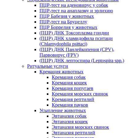
ПЦР-тест на аденовирус у собак
ПЦР-тест на анаплазму и эрлихию
ПЦР Бабезия у животных
ПЦР-тест на Бруцеллу
ПЦР Боррелия у животных
(ПЦР) ДНК Токсоплазма гондии
(ПЦР) ДНК хламидофила пситаци
(Chlamydophila psittaci)
(ПЦР) ДНК Панлейкопения (CPV),
Парвовирус (FPV)
(ПЦР) ДНК лептоспира (Leptospira spp.)
Ритуальные услуги
Кремация животных
Кремация собак
Кремация кошек
Кремация попугаев
Кремация морских свинок
Кремация рептилий
Кремация пауков
Усыпление животных
Эвтаназия собак
Эвтаназия кошек
Эвтаназия морских свинок
Эвтаназия рептилий