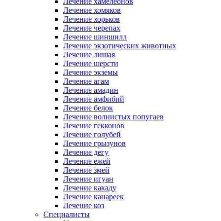
Лечение хамелеонов
Лечение хомяков
Лечение хорьков
Лечение черепах
Лечение шиншилл
Лечение экзотических животных
Лечение лишая
Лечение шерсти
Лечение экземы
Лечение агам
Лечение амадин
Лечение амфибий
Лечение белок
Лечение волнистых попугаев
Лечение гекконов
Лечение голубей
Лечение грызунов
Лечение дегу
Лечение ежей
Лечение змей
Лечение игуан
Лечение какаду
Лечение канареек
Лечение коз
Специалисты