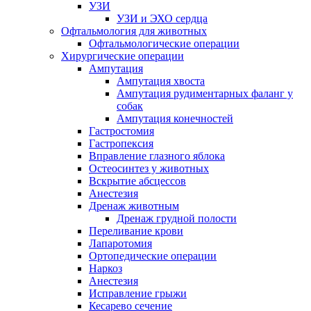
УЗИ
УЗИ и ЭХО сердца
Офтальмология для животных
Офтальмологические операции
Хирургические операции
Ампутация
Ампутация хвоста
Ампутация рудиментарных фаланг у
собак
Ампутация конечностей
Гастростомия
Гастропексия
Вправление глазного яблока
Остеосинтез у животных
Вскрытие абсцессов
Анестезия
Дренаж животным
Дренаж грудной полости
Переливание крови
Лапаротомия
Ортопедические операции
Наркоз
Анестезия
Исправление грыжи
Кесарево сечение