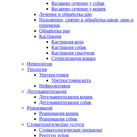
Кесарево сечение у собак
Кесарево сечение у кошек
Лечение и обработка ран
Наложение, снятие и обработка швов, шин и
перевязок
Обработка ран
Кастрация
Кастрация кота
Кастрация собак
Кастрация грызунов
Стерилизация кошки
Неврология
Урология
Уретростомия
Уретростомия кота
Нефроэктомия
Дегельминтизация
Дегельминтизация кошек
Дегельминтизация собак
Реанимация
Реанимация кошек
Реанимация собак
Стоматологические услуги
Стоматологические операции
Рентген зубов