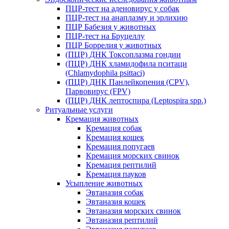
ПЦР-тест на аденовирус у собак
ПЦР-тест на анаплазму и эрлихию
ПЦР Бабезия у животных
ПЦР-тест на Бруцеллу
ПЦР Боррелия у животных
(ПЦР) ДНК Токсоплазма гондии
(ПЦР) ДНК хламидофила пситаци
(Chlamydophila psittaci)
(ПЦР) ДНК Панлейкопения (CPV),
Парвовирус (FPV)
(ПЦР) ДНК лептоспира (Leptospira spp.)
Ритуальные услуги
Кремация животных
Кремация собак
Кремация кошек
Кремация попугаев
Кремация морских свинок
Кремация рептилий
Кремация пауков
Усыпление животных
Эвтаназия собак
Эвтаназия кошек
Эвтаназия морских свинок
Эвтаназия рептилий