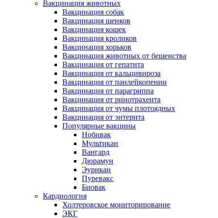
Вакцинация животных
Вакцинация собак
Вакцинация щенков
Вакцинация кошек
Вакцинация кроликов
Вакцинация хорьков
Вакцинация животных от бешенства
Вакцинация от гепатита
Вакцинация от кальцивироза
Вакцинация от панлейкопении
Вакцинация от парагриппа
Вакцинация от ринотрахеита
Вакцинация от чумы плотоядных
Вакцинация от энтерита
Популярные вакцины
Нобивак
Мультикан
Вангард
Дюрамун
Эурикан
Пуревакс
Биовак
Кардиология
Холтеровское мониторирование
ЭКГ