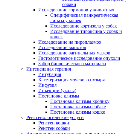
собаки
Исследование гормонов у животных
Специфическая панкреатическая
липаза у кошек
Исследование кортизола у собак
Исследование тироксина у собак и
кошек
Исследование на пироплазмоз
Исследование выпотов
Исследование вагинальных мазков
Гистологическое исследование опухоли
Забор биологического материала
Интенсивная терапия
Интубация
Катетеризация мочевого пузыря
Инфузия
Инъекции (уколы)
Постановка клизмы
Постановка клизмы кролику
Постановка клизмы собаке
Постановка клизмы кошке
Рентгенологические услуги
Рентген кошки
Рентген собаки
Эндоскопические исследования животным