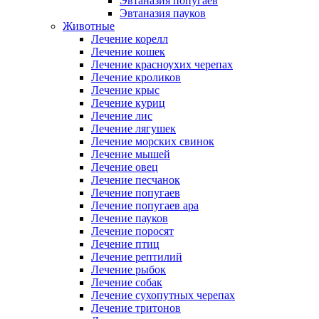
Эвтаназия попугаев
Эвтаназия пауков
Животные
Лечение корелл
Лечение кошек
Лечение красноухих черепах
Лечение кроликов
Лечение крыс
Лечение куриц
Лечение лис
Лечение лягушек
Лечение морских свинок
Лечение мышей
Лечение овец
Лечение песчанок
Лечение попугаев
Лечение попугаев ара
Лечение пауков
Лечение поросят
Лечение птиц
Лечение рептилий
Лечение рыбок
Лечение собак
Лечение сухопутных черепах
Лечение тритонов