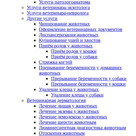
Услуги патологоанатома
Услуги ветеринара-экзотолога
Услуги ветеринара-невролога
Другие услуги
Чипирование животных
Оформление ветеринарных документов
Диспансеризация животных
Купирование ушей и хвостов
Приём родов у животных
Приём родов у кошки
Приём родов у собаки
Стрижка когтей
Прерывание беременности у домашних
животных
Прерывание беременности у собаки
Прерывание беременности у кошки
Удаление клеща у животных
Удаление клеща у собаки
Ветеринарная дерматология
Лечение лишая у животных
Лечение экземы у животных
Лечение демодекоза у животных
Лечение шерсти животным
Люминесцентная диагностика животным
Отоскопия животным