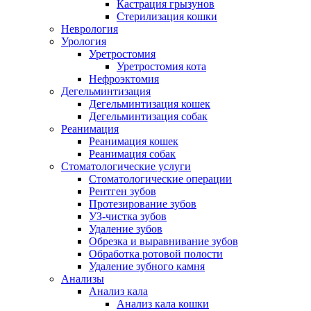
Кастрация грызунов
Стерилизация кошки
Неврология
Урология
Уретростомия
Уретростомия кота
Нефроэктомия
Дегельминтизация
Дегельминтизация кошек
Дегельминтизация собак
Реанимация
Реанимация кошек
Реанимация собак
Стоматологические услуги
Стоматологические операции
Рентген зубов
Протезирование зубов
УЗ-чистка зубов
Удаление зубов
Обрезка и выравнивание зубов
Обработка ротовой полости
Удаление зубного камня
Анализы
Анализ кала
Анализ кала кошки