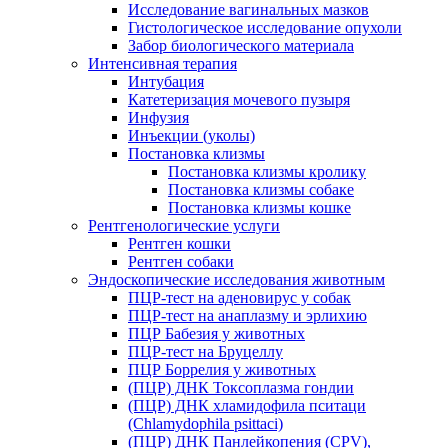
Исследование вагинальных мазков
Гистологическое исследование опухоли
Забор биологического материала
Интенсивная терапия
Интубация
Катетеризация мочевого пузыря
Инфузия
Инъекции (уколы)
Постановка клизмы
Постановка клизмы кролику
Постановка клизмы собаке
Постановка клизмы кошке
Рентгенологические услуги
Рентген кошки
Рентген собаки
Эндоскопические исследования животным
ПЦР-тест на аденовирус у собак
ПЦР-тест на анаплазму и эрлихию
ПЦР Бабезия у животных
ПЦР-тест на Бруцеллу
ПЦР Боррелия у животных
(ПЦР) ДНК Токсоплазма гондии
(ПЦР) ДНК хламидофила пситаци
(Chlamydophila psittaci)
(ПЦР) ДНК Панлейкопения (CPV),