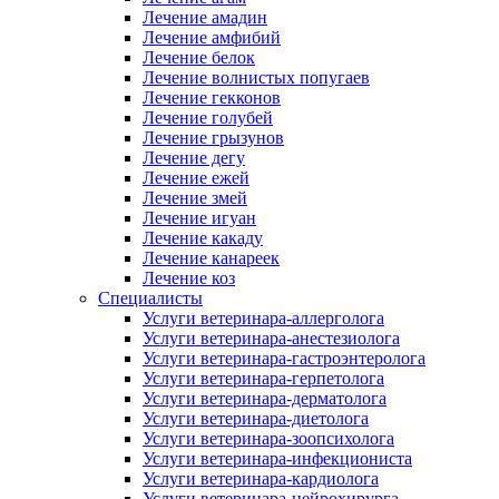
Лечение амадин
Лечение амфибий
Лечение белок
Лечение волнистых попугаев
Лечение гекконов
Лечение голубей
Лечение грызунов
Лечение дегу
Лечение ежей
Лечение змей
Лечение игуан
Лечение какаду
Лечение канареек
Лечение коз
Специалисты
Услуги ветеринара-аллерголога
Услуги ветеринара-анестезиолога
Услуги ветеринара-гастроэнтеролога
Услуги ветеринара-герпетолога
Услуги ветеринара-дерматолога
Услуги ветеринара-диетолога
Услуги ветеринара-зоопсихолога
Услуги ветеринара-инфекциониста
Услуги ветеринара-кардиолога
Услуги ветеринара-нейрохирурга