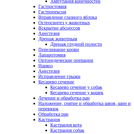
Ампутация конечностей
Гастростомия
Гастропексия
Вправление глазного яблока
Остеосинтез у животных
Вскрытие абсцессов
Анестезия
Дренаж животным
Дренаж грудной полости
Переливание крови
Лапаротомия
Ортопедические операции
Наркоз
Анестезия
Исправление грыжи
Кесарево сечение
Кесарево сечение у собак
Кесарево сечение у кошек
Лечение и обработка ран
Наложение, снятие и обработка швов, шин и
перевязок
Обработка ран
Кастрация
Кастрация кота
Кастрация собак