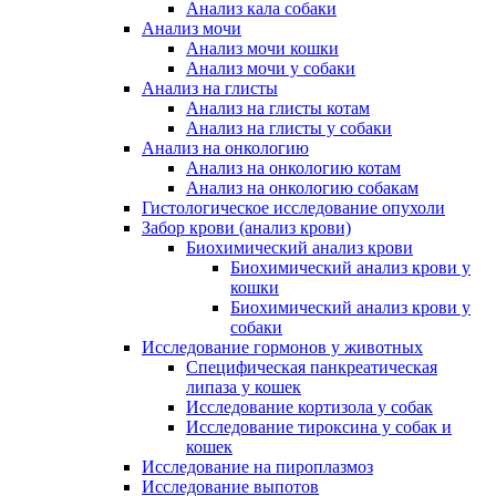
Анализ кала собаки
Анализ мочи
Анализ мочи кошки
Анализ мочи у собаки
Анализ на глисты
Анализ на глисты котам
Анализ на глисты у собаки
Анализ на онкологию
Анализ на онкологию котам
Анализ на онкологию собакам
Гистологическое исследование опухоли
Забор крови (анализ крови)
Биохимический анализ крови
Биохимический анализ крови у
кошки
Биохимический анализ крови у
собаки
Исследование гормонов у животных
Специфическая панкреатическая
липаза у кошек
Исследование кортизола у собак
Исследование тироксина у собак и
кошек
Исследование на пироплазмоз
Исследование выпотов