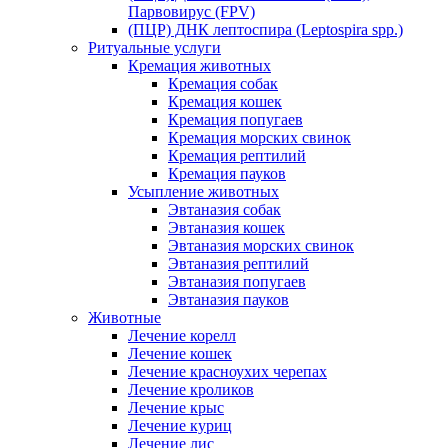
Парвовирус (FPV)
(ПЦР) ДНК лептоспира (Leptospira spp.)
Ритуальные услуги
Кремация животных
Кремация собак
Кремация кошек
Кремация попугаев
Кремация морских свинок
Кремация рептилий
Кремация пауков
Усыпление животных
Эвтаназия собак
Эвтаназия кошек
Эвтаназия морских свинок
Эвтаназия рептилий
Эвтаназия попугаев
Эвтаназия пауков
Животные
Лечение корелл
Лечение кошек
Лечение красноухих черепах
Лечение кроликов
Лечение крыс
Лечение куриц
Лечение лис