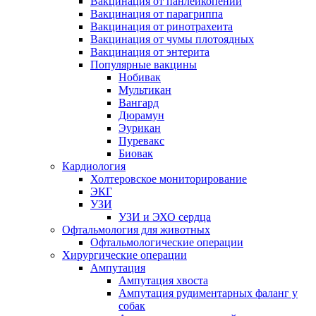
Вакцинация от панлейкопении
Вакцинация от парагриппа
Вакцинация от ринотрахеита
Вакцинация от чумы плотоядных
Вакцинация от энтерита
Популярные вакцины
Нобивак
Мультикан
Вангард
Дюрамун
Эурикан
Пуревакс
Биовак
Кардиология
Холтеровское мониторирование
ЭКГ
УЗИ
УЗИ и ЭХО сердца
Офтальмология для животных
Офтальмологические операции
Хирургические операции
Ампутация
Ампутация хвоста
Ампутация рудиментарных фаланг у
собак