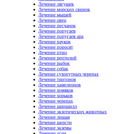
Лечение лягушек
Лечение морских свинок
Лечение мышей
Лечение овец
Лечение песчанок
Лечение попугаев
Лечение попугаев ара
Лечение пауков
Лечение поросят
Лечение птиц
Лечение рептилий
Лечение рыбок
Лечение собак
Лечение сухопутных черепах
Лечение тритонов
Лечение хамелеонов
Лечение хомяков
Лечение хорьков
Лечение черепах
Лечение шиншилл
Лечение экзотических животных
Лечение лишая
Лечение шерсти
Лечение экземы
Лечение агам