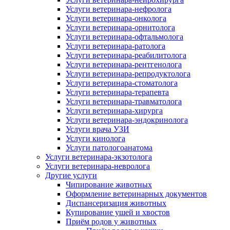
Услуги ветеринара-нефролога
Услуги ветеринара-онколога
Услуги ветеринара-орнитолога
Услуги ветеринара-офтальмолога
Услуги ветеринара-ратолога
Услуги ветеринара-реабилитолога
Услуги ветеринара-рентгенолога
Услуги ветеринара-репродуктолога
Услуги ветеринара-стоматолога
Услуги ветеринара-терапевта
Услуги ветеринара-травматолога
Услуги ветеринара-хирурга
Услуги ветеринара-эндокринолога
Услуги врача УЗИ
Услуги кинолога
Услуги патологоанатома
Услуги ветеринара-экзотолога
Услуги ветеринара-невролога
Другие услуги
Чипирование животных
Оформление ветеринарных документов
Диспансеризация животных
Купирование ушей и хвостов
Приём родов у животных