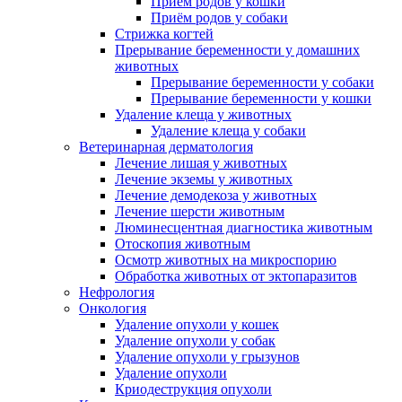
Приём родов у кошки
Приём родов у собаки
Стрижка когтей
Прерывание беременности у домашних
животных
Прерывание беременности у собаки
Прерывание беременности у кошки
Удаление клеща у животных
Удаление клеща у собаки
Ветеринарная дерматология
Лечение лишая у животных
Лечение экземы у животных
Лечение демодекоза у животных
Лечение шерсти животным
Люминесцентная диагностика животным
Отоскопия животным
Осмотр животных на микроспорию
Обработка животных от эктопаразитов
Нефрология
Онкология
Удаление опухоли у кошек
Удаление опухоли у собак
Удаление опухоли у грызунов
Удаление опухоли
Криодеструкция опухоли