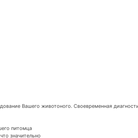
ледование
Вашего животоного.
Своевременная диагности
его питомца
 что значительно