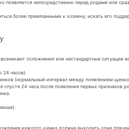
ко появляется непосредственно перед родами или сраз
ться более привязанными к хозяину, искать его поддер
у
 возникают осложнения или нестандартные ситуации во
 24 часов).
ков (нормальный интервал между появлением щенков 
 спустя 24 часа после появления первых признаков ро
нка.
 выше).
рождения каждого щенка должна выходить одна плацен