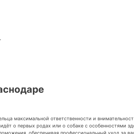
г
раснодаре
дельца максимальной ответственности и внимательност
дёт о первых родах или о собаке с особенностями здор
поможения, обеспечивая профессиональный уход за ва