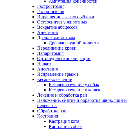
Ампутация конечностей
Гастростомия
Гастропексия
Вправление глазного яблока
Остеосинтез у животных
Вскрытие абсцессов
Анестезия
Дренаж животным
Дренаж грудной полости
Переливание крови
Лапаротомия
Ортопедические операции
Наркоз
Анестезия
Исправление грыжи
Кесарево сечение
Кесарево сечение у собак
Кесарево сечение у кошек
Лечение и обработка ран
Наложение, снятие и обработка швов, шин и
перевязок
Обработка ран
Кастрация
Кастрация кота
Кастрация собак