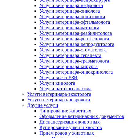
Услуги ветеринара-нефролога
Услуги ветеринара-онколога
Услуги ветеринара-орнитолога
Услуги ветеринара-офтальмолога
Услуги ветеринара-ратолога
Услуги ветеринара-реабилитолога
Услуги ветеринара-рентгенолога
Услуги ветеринара-репродуктолога
Услуги ветеринара-стоматолога
Услуги ветеринара-терапевта
Услуги ветеринара-травматолога
Услуги ветеринара-хирурга
Услуги ветеринара-эндокринолога
Услуги врача УЗИ
Услуги кинолога
Услуги патологоанатома
Услуги ветеринара-экзотолога
Услуги ветеринара-невролога
Другие услуги
Чипирование животных
Оформление ветеринарных документов
Диспансеризация животных
Купирование ушей и хвостов
Приём родов у животных