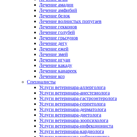
Лечение амадин
Лечение амфибий
Лечение белок
Лечение волнистых попугаев
Лечение гекконов
Лечение голубей
Лечение грызунов
Лечение дегу
Лечение ежей
Лечение змей
Лечение игуан
Лечение какаду
Лечение канареек
Лечение коз
Специалисты
Услуги ветеринара-аллерголога
Услуги ветеринара-анестезиолога
Услуги ветеринара-гастроэнтеролога
Услуги ветеринара-герпетолога
Услуги ветеринара-дерматолога
Услуги ветеринара-диетолога
Услуги ветеринара-зоопсихолога
Услуги ветеринара-инфекциониста
Услуги ветеринара-кардиолога
Услуги ветеринара-нейрохирурга