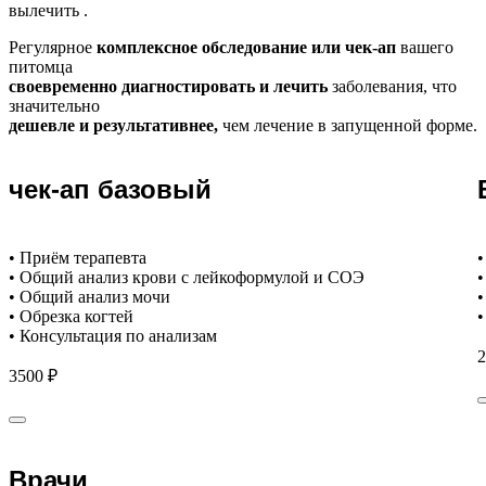
вылечить .
Регулярное
комплексное обследование или чек-ап
вашего
питомца
своевременно диагностировать и лечить
заболевания, что
значительно
дешевле и результативнее,
чем лечение в запущенной форме.
чек-ап базовый
• Приём терапевта
•
• Общий анализ крови с лейкоформулой и СОЭ
•
• Общий анализ мочи
•
• Обрезка когтей
•
• Консультация по анализам
2
3500 ₽
Врачи