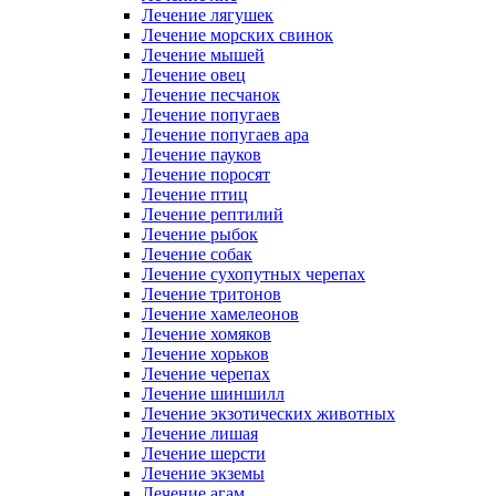
Лечение лягушек
Лечение морских свинок
Лечение мышей
Лечение овец
Лечение песчанок
Лечение попугаев
Лечение попугаев ара
Лечение пауков
Лечение поросят
Лечение птиц
Лечение рептилий
Лечение рыбок
Лечение собак
Лечение сухопутных черепах
Лечение тритонов
Лечение хамелеонов
Лечение хомяков
Лечение хорьков
Лечение черепах
Лечение шиншилл
Лечение экзотических животных
Лечение лишая
Лечение шерсти
Лечение экземы
Лечение агам