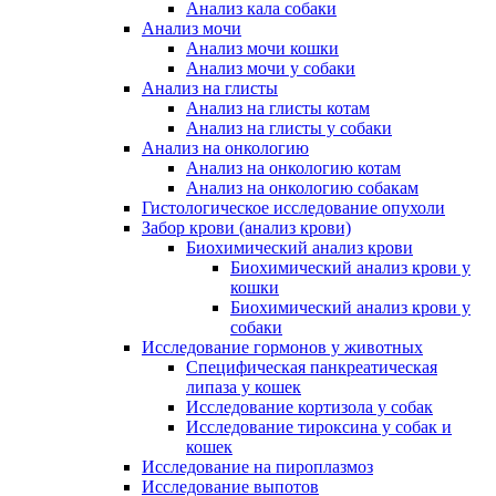
Анализ кала собаки
Анализ мочи
Анализ мочи кошки
Анализ мочи у собаки
Анализ на глисты
Анализ на глисты котам
Анализ на глисты у собаки
Анализ на онкологию
Анализ на онкологию котам
Анализ на онкологию собакам
Гистологическое исследование опухоли
Забор крови (анализ крови)
Биохимический анализ крови
Биохимический анализ крови у
кошки
Биохимический анализ крови у
собаки
Исследование гормонов у животных
Специфическая панкреатическая
липаза у кошек
Исследование кортизола у собак
Исследование тироксина у собак и
кошек
Исследование на пироплазмоз
Исследование выпотов