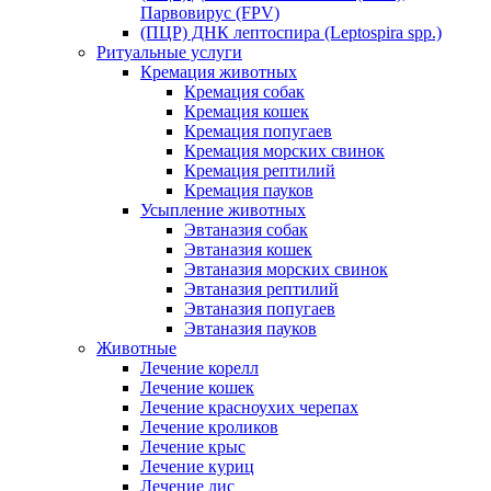
Парвовирус (FPV)
(ПЦР) ДНК лептоспира (Leptospira spp.)
Ритуальные услуги
Кремация животных
Кремация собак
Кремация кошек
Кремация попугаев
Кремация морских свинок
Кремация рептилий
Кремация пауков
Усыпление животных
Эвтаназия собак
Эвтаназия кошек
Эвтаназия морских свинок
Эвтаназия рептилий
Эвтаназия попугаев
Эвтаназия пауков
Животные
Лечение корелл
Лечение кошек
Лечение красноухих черепах
Лечение кроликов
Лечение крыс
Лечение куриц
Лечение лис