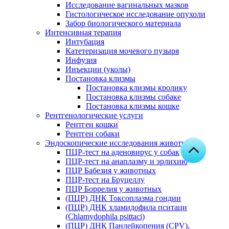
Исследование вагинальных мазков
Гистологическое исследование опухоли
Забор биологического материала
Интенсивная терапия
Интубация
Катетеризация мочевого пузыря
Инфузия
Инъекции (уколы)
Постановка клизмы
Постановка клизмы кролику
Постановка клизмы собаке
Постановка клизмы кошке
Рентгенологические услуги
Рентген кошки
Рентген собаки
Эндоскопические исследования животным
ПЦР-тест на аденовирус у собак
ПЦР-тест на анаплазму и эрлихию
ПЦР Бабезия у животных
ПЦР-тест на Бруцеллу
ПЦР Боррелия у животных
(ПЦР) ДНК Токсоплазма гондии
(ПЦР) ДНК хламидофила пситаци
(Chlamydophila psittaci)
(ПЦР) ДНК Панлейкопения (CPV),