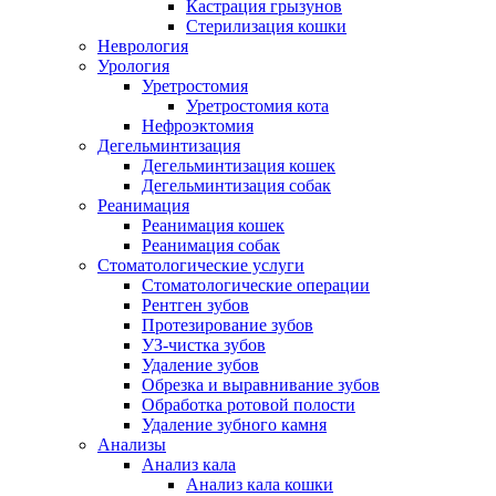
Кастрация грызунов
Стерилизация кошки
Неврология
Урология
Уретростомия
Уретростомия кота
Нефроэктомия
Дегельминтизация
Дегельминтизация кошек
Дегельминтизация собак
Реанимация
Реанимация кошек
Реанимация собак
Стоматологические услуги
Стоматологические операции
Рентген зубов
Протезирование зубов
УЗ-чистка зубов
Удаление зубов
Обрезка и выравнивание зубов
Обработка ротовой полости
Удаление зубного камня
Анализы
Анализ кала
Анализ кала кошки