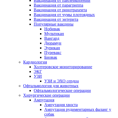
Вакцинация от панлейкопении
Вакцинация от парагриппа
Вакцинация от ринотрахеита
Вакцинация от чумы плотоядных
Вакцинация от энтерита
Популярные вакцины
Нобивак
Мультикан
Вангард
Дюрамун
Эурикан
Пуревакс
Биовак
Кардиология
Холтеровское мониторирование
ЭКГ
УЗИ
УЗИ и ЭХО сердца
Офтальмология для животных
Офтальмологические операции
Хирургические операции
Ампутация
Ампутация хвоста
Ампутация рудиментарных фаланг у
собак