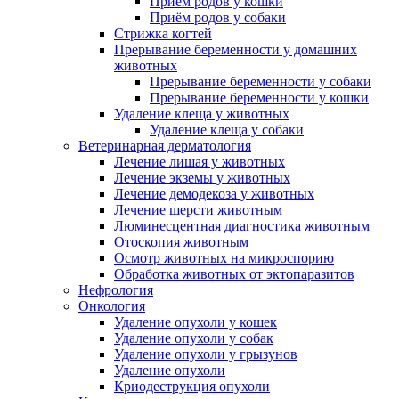
Приём родов у кошки
Приём родов у собаки
Стрижка когтей
Прерывание беременности у домашних
животных
Прерывание беременности у собаки
Прерывание беременности у кошки
Удаление клеща у животных
Удаление клеща у собаки
Ветеринарная дерматология
Лечение лишая у животных
Лечение экземы у животных
Лечение демодекоза у животных
Лечение шерсти животным
Люминесцентная диагностика животным
Отоскопия животным
Осмотр животных на микроспорию
Обработка животных от эктопаразитов
Нефрология
Онкология
Удаление опухоли у кошек
Удаление опухоли у собак
Удаление опухоли у грызунов
Удаление опухоли
Криодеструкция опухоли