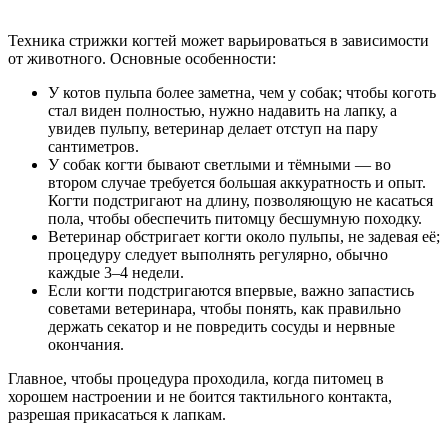
Техника стрижки когтей может варьироваться в зависимости
от животного. Основные особенности:
У котов пульпа более заметна, чем у собак; чтобы коготь
стал виден полностью, нужно надавить на лапку, а
увидев пульпу, ветеринар делает отступ на пару
сантиметров.
У собак когти бывают светлыми и тёмными — во
втором случае требуется большая аккуратность и опыт.
Когти подстригают на длину, позволяющую не касаться
пола, чтобы обеспечить питомцу бесшумную походку.
Ветеринар обстригает когти около пульпы, не задевая её;
процедуру следует выполнять регулярно, обычно
каждые 3–4 недели.
Если когти подстригаются впервые, важно запастись
советами ветеринара, чтобы понять, как правильно
держать секатор и не повредить сосуды и нервные
окончания.
Главное, чтобы процедура проходила, когда питомец в
хорошем настроении и не боится тактильного контакта,
разрешая прикасаться к лапкам.