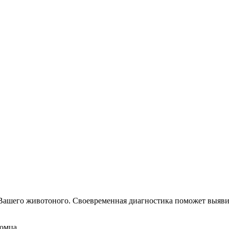
Вашего животоного.
Своевременная диагностика поможет выявит
омца