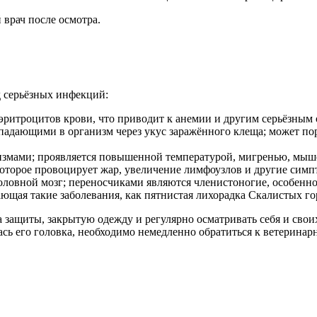
врач после осмотра.
 серьёзных инфекций:
эритроцитов крови, что приводит к анемии и другим серьёзным
опадающими в организм через укус заражённого клеща; может по
змами; проявляется повышенной температурой, мигренью, мыш
которое провоцирует жар, увеличение лимфоузлов и другие симп
ловной мозг; переносчиками являются членистоногие, особенно
щая такие заболевания, как пятнистая лихорадка Скалистых гор
 защиты, закрытую одежду и регулярно осматривать себя и свои
сь его головка, необходимо немедленно обратиться к ветеринар