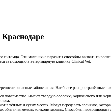
 Краснодаре
его питомца. Эти маленькие паразиты способны вызвать пироплаз
ься за помощью в ветеринарную клинику Clinical Vet.
ереносить опасные заболевания. Наиболее распространённые ви
я повсеместно. Имеют твёрдую оболочку коричневого или чёрно
лиоза.
ют в тёплых и сухих местах. Могут передавать эрлихиоз, кот
стах обитания мелких млекопитающих. Способны провоцировать а