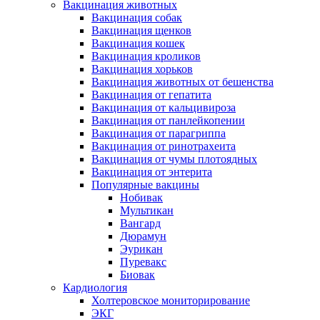
Вакцинация животных
Вакцинация собак
Вакцинация щенков
Вакцинация кошек
Вакцинация кроликов
Вакцинация хорьков
Вакцинация животных от бешенства
Вакцинация от гепатита
Вакцинация от кальцивироза
Вакцинация от панлейкопении
Вакцинация от парагриппа
Вакцинация от ринотрахеита
Вакцинация от чумы плотоядных
Вакцинация от энтерита
Популярные вакцины
Нобивак
Мультикан
Вангард
Дюрамун
Эурикан
Пуревакс
Биовак
Кардиология
Холтеровское мониторирование
ЭКГ