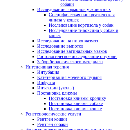
собаки
Исследование гормонов у животных
Специфическая панкреатическая
липаза у кошек
Исследование кортизола у собак
Исследование тироксина у собак и
кошек
Исследование на пироплазмоз
Исследование выпотов
Исследование вагинальных мазков
Гистологическое исследование опухоли
Забор биологического материала
Интенсивная терапия
Интубация
Катетеризация мочевого пузыря
Инфузия
Инъекции (уколы)
Постановка клизмы
Постановка клизмы кролику
Постановка клизмы собаке
Постановка клизмы кошке
Рентгенологические услуги
Рентген кошки
Рентген собаки
Эндоскопические исследования животным