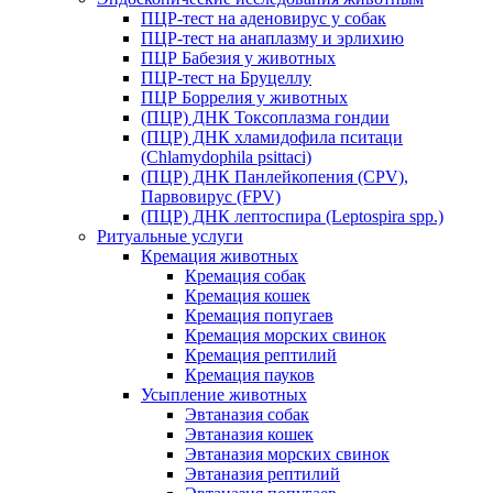
ПЦР-тест на аденовирус у собак
ПЦР-тест на анаплазму и эрлихию
ПЦР Бабезия у животных
ПЦР-тест на Бруцеллу
ПЦР Боррелия у животных
(ПЦР) ДНК Токсоплазма гондии
(ПЦР) ДНК хламидофила пситаци
(Chlamydophila psittaci)
(ПЦР) ДНК Панлейкопения (CPV),
Парвовирус (FPV)
(ПЦР) ДНК лептоспира (Leptospira spp.)
Ритуальные услуги
Кремация животных
Кремация собак
Кремация кошек
Кремация попугаев
Кремация морских свинок
Кремация рептилий
Кремация пауков
Усыпление животных
Эвтаназия собак
Эвтаназия кошек
Эвтаназия морских свинок
Эвтаназия рептилий