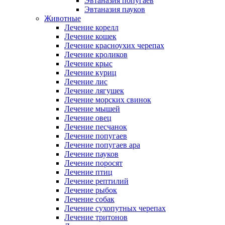
Эвтаназия попугаев
Эвтаназия пауков
Животные
Лечение корелл
Лечение кошек
Лечение красноухих черепах
Лечение кроликов
Лечение крыс
Лечение куриц
Лечение лис
Лечение лягушек
Лечение морских свинок
Лечение мышей
Лечение овец
Лечение песчанок
Лечение попугаев
Лечение попугаев ара
Лечение пауков
Лечение поросят
Лечение птиц
Лечение рептилий
Лечение рыбок
Лечение собак
Лечение сухопутных черепах
Лечение тритонов