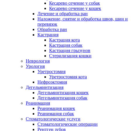
Кесарево сечение у собак
Кесарево сечение у кошек
Лечение и обработка ран
Наложение, снятие и обработка швов, шин и
перевязок
Обработка ран
Кастрация
Кастрация кота
Кастрация собак
Кастрация грызунов
Стерилизация кошки
Неврология
Урология
Уретростомия
Уретростомия кота
Нефроэктомия
Дегельминтизация
Дегельминтизация кошек
Дегельминтизация собак
Реанимация
Реанимация кошек
Реанимация собак
Стоматологические услуги
Стоматологические операции
Рентген зубов