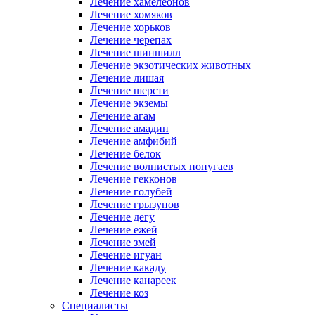
Лечение хамелеонов
Лечение хомяков
Лечение хорьков
Лечение черепах
Лечение шиншилл
Лечение экзотических животных
Лечение лишая
Лечение шерсти
Лечение экземы
Лечение агам
Лечение амадин
Лечение амфибий
Лечение белок
Лечение волнистых попугаев
Лечение гекконов
Лечение голубей
Лечение грызунов
Лечение дегу
Лечение ежей
Лечение змей
Лечение игуан
Лечение какаду
Лечение канареек
Лечение коз
Специалисты