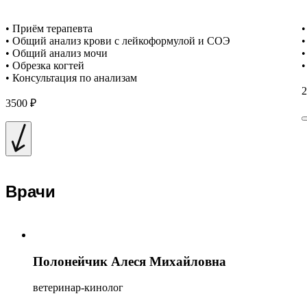
• Приём терапевта
•
• Общий анализ крови с лейкоформулой и СОЭ
•
• Общий анализ мочи
•
• Обрезка когтей
•
• Консультация по анализам
2
3500 ₽
Врачи
Полонейчик Алеся Михайловна
ветеринар-кинолог