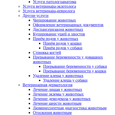
Услуги патологоанатома
Услуги ветеринара-экзотолога
Услуги ветеринара-невролога
Другие услуги
Чипирование животных
Оформление ветеринарных документов
Диспансеризация животных
Купирование ушей и хвостов
Приём родов у животных
Приём родов у кошки
Приём родов у собаки
Стрижка когтей
Прерывание беременности у домашних
животных
Прерывание беременности у собаки
Прерывание беременности у кошки
Удаление клеща у животных
Удаление клеща у собаки
Ветеринарная дерматология
Лечение лишая у животных
Лечение экземы у животных
Лечение демодекоза у животных
Лечение шерсти животным
Люминесцентная диагностика животным
Отоскопия животным