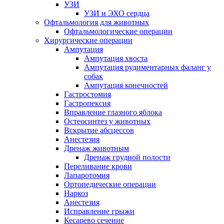
УЗИ
УЗИ и ЭХО сердца
Офтальмология для животных
Офтальмологические операции
Хирургические операции
Ампутация
Ампутация хвоста
Ампутация рудиментарных фаланг у
собак
Ампутация конечностей
Гастростомия
Гастропексия
Вправление глазного яблока
Остеосинтез у животных
Вскрытие абсцессов
Анестезия
Дренаж животным
Дренаж грудной полости
Переливание крови
Лапаротомия
Ортопедические операции
Наркоз
Анестезия
Исправление грыжи
Кесарево сечение