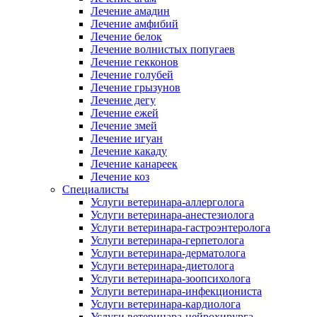
Лечение амадин
Лечение амфибий
Лечение белок
Лечение волнистых попугаев
Лечение гекконов
Лечение голубей
Лечение грызунов
Лечение дегу
Лечение ежей
Лечение змей
Лечение игуан
Лечение какаду
Лечение канареек
Лечение коз
Специалисты
Услуги ветеринара-аллерголога
Услуги ветеринара-анестезиолога
Услуги ветеринара-гастроэнтеролога
Услуги ветеринара-герпетолога
Услуги ветеринара-дерматолога
Услуги ветеринара-диетолога
Услуги ветеринара-зоопсихолога
Услуги ветеринара-инфекциониста
Услуги ветеринара-кардиолога
Услуги ветеринара-нейрохирурга