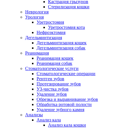
Кастрация грызунов
Стерилизация кошки
Неврология
Урология
Уретростомия
Уретростомия кота
Нефроэктомия
Дегельминтизация
Дегельминтизация кошек
Дегельминтизация собак
Реанимация
Реанимация кошек
Реанимация собак
Стоматологические услуги
Стоматологические операции
Рентген зубов
Протезирование зубов
УЗ-чистка зубов
Удаление зубов
Обрезка и выравнивание зубов
Обработка ротовой полости
Удаление зубного камня
Анализы
Анализ кала
Анализ кала кошки