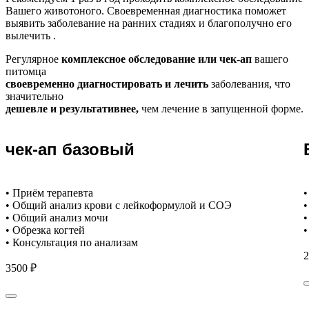
Вашего животоного.
Своевременная диагностика поможет
выявить заболевание на ранних стадиях и благополучно его
вылечить .
Регулярное
комплексное обследование или чек-ап
вашего
питомца
своевременно диагностировать и лечить
заболевания, что
значительно
дешевле и результативнее,
чем лечение в запущенной форме.
чек-ап базовый
• Приём терапевта
•
• Общий анализ крови с лейкоформулой и СОЭ
•
• Общий анализ мочи
•
• Обрезка когтей
•
• Консультация по анализам
2
3500 ₽