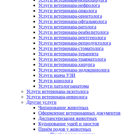
Услуги ветеринара-нефролога
Услуги ветеринара-онколога
Услуги ветеринара-орнитолога
Услуги ветеринара-офтальмолога
Услуги ветеринара-ратолога
Услуги ветеринара-реабилитолога
Услуги ветеринара-рентгенолога
Услуги ветеринара-репродуктолога
Услуги ветеринара-стоматолога
Услуги ветеринара-терапевта
Услуги ветеринара-травматолога
Услуги ветеринара-хирурга
Услуги ветеринара-эндокринолога
Услуги врача УЗИ
Услуги кинолога
Услуги патологоанатома
Услуги ветеринара-экзотолога
Услуги ветеринара-невролога
Другие услуги
Чипирование животных
Оформление ветеринарных документов
Диспансеризация животных
Купирование ушей и хвостов
Приём родов у животных