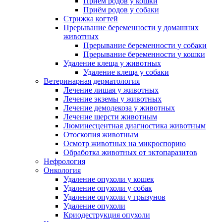
Приём родов у кошки
Приём родов у собаки
Стрижка когтей
Прерывание беременности у домашних
животных
Прерывание беременности у собаки
Прерывание беременности у кошки
Удаление клеща у животных
Удаление клеща у собаки
Ветеринарная дерматология
Лечение лишая у животных
Лечение экземы у животных
Лечение демодекоза у животных
Лечение шерсти животным
Люминесцентная диагностика животным
Отоскопия животным
Осмотр животных на микроспорию
Обработка животных от эктопаразитов
Нефрология
Онкология
Удаление опухоли у кошек
Удаление опухоли у собак
Удаление опухоли у грызунов
Удаление опухоли
Криодеструкция опухоли