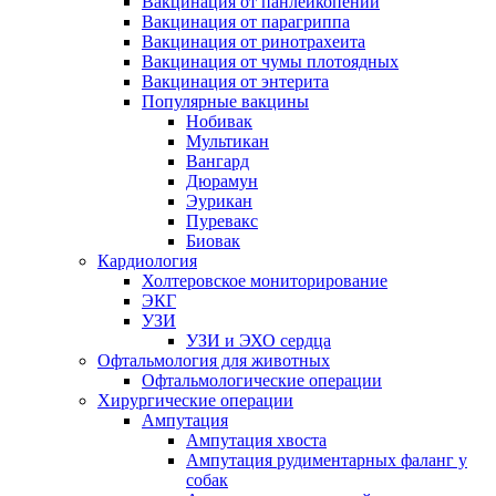
Вакцинация от панлейкопении
Вакцинация от парагриппа
Вакцинация от ринотрахеита
Вакцинация от чумы плотоядных
Вакцинация от энтерита
Популярные вакцины
Нобивак
Мультикан
Вангард
Дюрамун
Эурикан
Пуревакс
Биовак
Кардиология
Холтеровское мониторирование
ЭКГ
УЗИ
УЗИ и ЭХО сердца
Офтальмология для животных
Офтальмологические операции
Хирургические операции
Ампутация
Ампутация хвоста
Ампутация рудиментарных фаланг у
собак