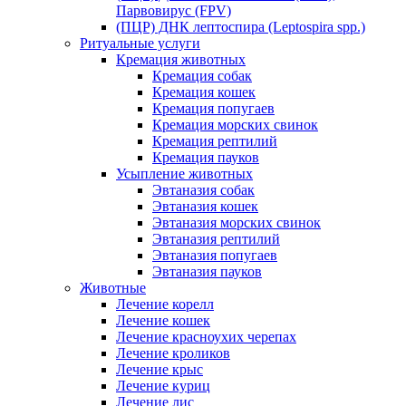
Парвовирус (FPV)
(ПЦР) ДНК лептоспира (Leptospira spp.)
Ритуальные услуги
Кремация животных
Кремация собак
Кремация кошек
Кремация попугаев
Кремация морских свинок
Кремация рептилий
Кремация пауков
Усыпление животных
Эвтаназия собак
Эвтаназия кошек
Эвтаназия морских свинок
Эвтаназия рептилий
Эвтаназия попугаев
Эвтаназия пауков
Животные
Лечение корелл
Лечение кошек
Лечение красноухих черепах
Лечение кроликов
Лечение крыс
Лечение куриц
Лечение лис