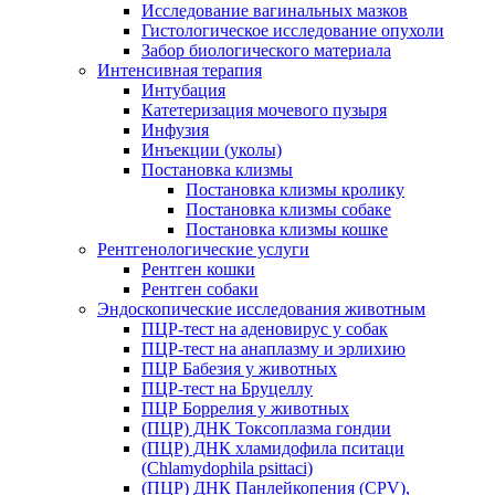
Исследование вагинальных мазков
Гистологическое исследование опухоли
Забор биологического материала
Интенсивная терапия
Интубация
Катетеризация мочевого пузыря
Инфузия
Инъекции (уколы)
Постановка клизмы
Постановка клизмы кролику
Постановка клизмы собаке
Постановка клизмы кошке
Рентгенологические услуги
Рентген кошки
Рентген собаки
Эндоскопические исследования животным
ПЦР-тест на аденовирус у собак
ПЦР-тест на анаплазму и эрлихию
ПЦР Бабезия у животных
ПЦР-тест на Бруцеллу
ПЦР Боррелия у животных
(ПЦР) ДНК Токсоплазма гондии
(ПЦР) ДНК хламидофила пситаци
(Chlamydophila psittaci)
(ПЦР) ДНК Панлейкопения (CPV),