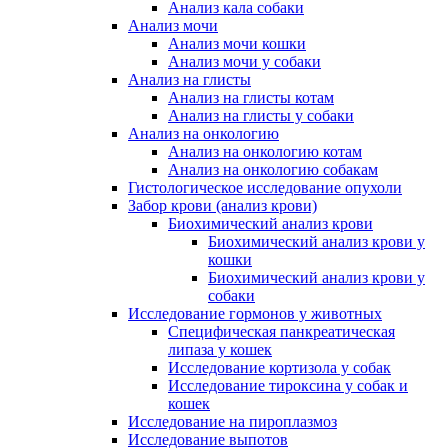
Анализ кала собаки
Анализ мочи
Анализ мочи кошки
Анализ мочи у собаки
Анализ на глисты
Анализ на глисты котам
Анализ на глисты у собаки
Анализ на онкологию
Анализ на онкологию котам
Анализ на онкологию собакам
Гистологическое исследование опухоли
Забор крови (анализ крови)
Биохимический анализ крови
Биохимический анализ крови у
кошки
Биохимический анализ крови у
собаки
Исследование гормонов у животных
Специфическая панкреатическая
липаза у кошек
Исследование кортизола у собак
Исследование тироксина у собак и
кошек
Исследование на пироплазмоз
Исследование выпотов