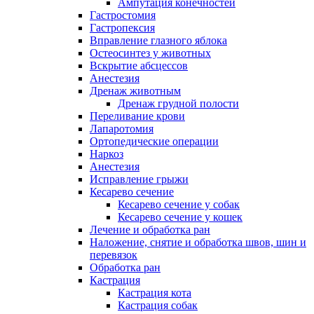
Ампутация конечностей
Гастростомия
Гастропексия
Вправление глазного яблока
Остеосинтез у животных
Вскрытие абсцессов
Анестезия
Дренаж животным
Дренаж грудной полости
Переливание крови
Лапаротомия
Ортопедические операции
Наркоз
Анестезия
Исправление грыжи
Кесарево сечение
Кесарево сечение у собак
Кесарево сечение у кошек
Лечение и обработка ран
Наложение, снятие и обработка швов, шин и
перевязок
Обработка ран
Кастрация
Кастрация кота
Кастрация собак