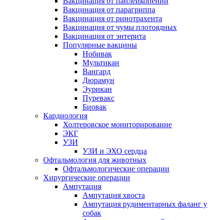
Вакцинация от панлейкопении
Вакцинация от парагриппа
Вакцинация от ринотрахеита
Вакцинация от чумы плотоядных
Вакцинация от энтерита
Популярные вакцины
Нобивак
Мультикан
Вангард
Дюрамун
Эурикан
Пуревакс
Биовак
Кардиология
Холтеровское мониторирование
ЭКГ
УЗИ
УЗИ и ЭХО сердца
Офтальмология для животных
Офтальмологические операции
Хирургические операции
Ампутация
Ампутация хвоста
Ампутация рудиментарных фаланг у
собак