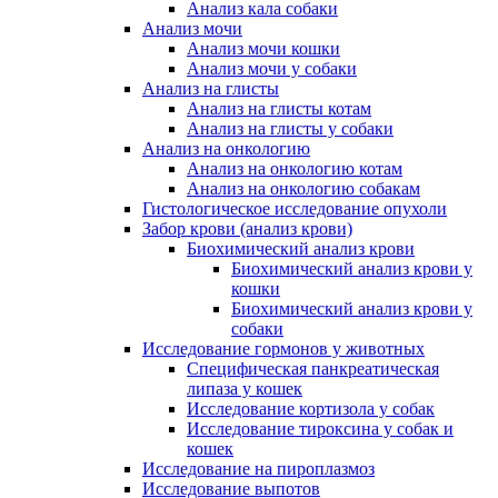
Анализ кала собаки
Анализ мочи
Анализ мочи кошки
Анализ мочи у собаки
Анализ на глисты
Анализ на глисты котам
Анализ на глисты у собаки
Анализ на онкологию
Анализ на онкологию котам
Анализ на онкологию собакам
Гистологическое исследование опухоли
Забор крови (анализ крови)
Биохимический анализ крови
Биохимический анализ крови у
кошки
Биохимический анализ крови у
собаки
Исследование гормонов у животных
Специфическая панкреатическая
липаза у кошек
Исследование кортизола у собак
Исследование тироксина у собак и
кошек
Исследование на пироплазмоз
Исследование выпотов