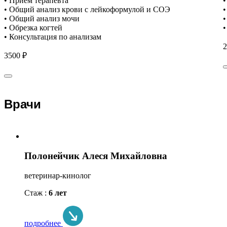
• Приём терапевта
•
• Общий анализ крови с лейкоформулой и СОЭ
•
• Общий анализ мочи
•
• Обрезка когтей
•
• Консультация по анализам
2
3500 ₽
Врачи
Полонейчик Алеся Михайловна
ветеринар-кинолог
Стаж :
6 лет
подробнее