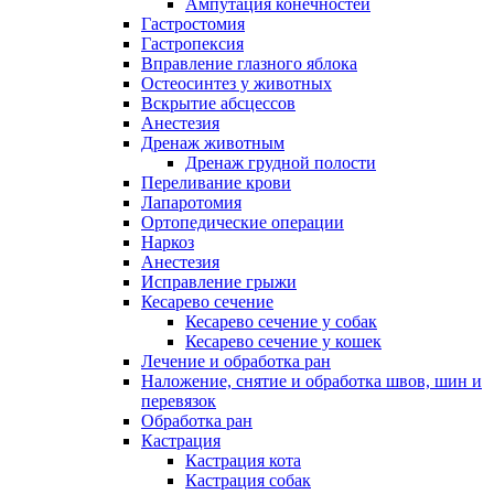
Ампутация конечностей
Гастростомия
Гастропексия
Вправление глазного яблока
Остеосинтез у животных
Вскрытие абсцессов
Анестезия
Дренаж животным
Дренаж грудной полости
Переливание крови
Лапаротомия
Ортопедические операции
Наркоз
Анестезия
Исправление грыжи
Кесарево сечение
Кесарево сечение у собак
Кесарево сечение у кошек
Лечение и обработка ран
Наложение, снятие и обработка швов, шин и
перевязок
Обработка ран
Кастрация
Кастрация кота
Кастрация собак