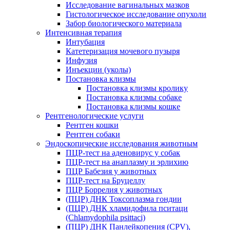
Исследование вагинальных мазков
Гистологическое исследование опухоли
Забор биологического материала
Интенсивная терапия
Интубация
Катетеризация мочевого пузыря
Инфузия
Инъекции (уколы)
Постановка клизмы
Постановка клизмы кролику
Постановка клизмы собаке
Постановка клизмы кошке
Рентгенологические услуги
Рентген кошки
Рентген собаки
Эндоскопические исследования животным
ПЦР-тест на аденовирус у собак
ПЦР-тест на анаплазму и эрлихию
ПЦР Бабезия у животных
ПЦР-тест на Бруцеллу
ПЦР Боррелия у животных
(ПЦР) ДНК Токсоплазма гондии
(ПЦР) ДНК хламидофила пситаци
(Chlamydophila psittaci)
(ПЦР) ДНК Панлейкопения (CPV),