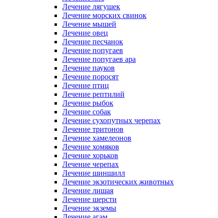
Лечение лягушек
Лечение морских свинок
Лечение мышей
Лечение овец
Лечение песчанок
Лечение попугаев
Лечение попугаев ара
Лечение пауков
Лечение поросят
Лечение птиц
Лечение рептилий
Лечение рыбок
Лечение собак
Лечение сухопутных черепах
Лечение тритонов
Лечение хамелеонов
Лечение хомяков
Лечение хорьков
Лечение черепах
Лечение шиншилл
Лечение экзотических животных
Лечение лишая
Лечение шерсти
Лечение экземы
Лечение агам