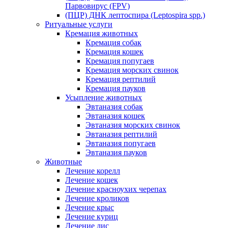
Парвовирус (FPV)
(ПЦР) ДНК лептоспира (Leptospira spp.)
Ритуальные услуги
Кремация животных
Кремация собак
Кремация кошек
Кремация попугаев
Кремация морских свинок
Кремация рептилий
Кремация пауков
Усыпление животных
Эвтаназия собак
Эвтаназия кошек
Эвтаназия морских свинок
Эвтаназия рептилий
Эвтаназия попугаев
Эвтаназия пауков
Животные
Лечение корелл
Лечение кошек
Лечение красноухих черепах
Лечение кроликов
Лечение крыс
Лечение куриц
Лечение лис