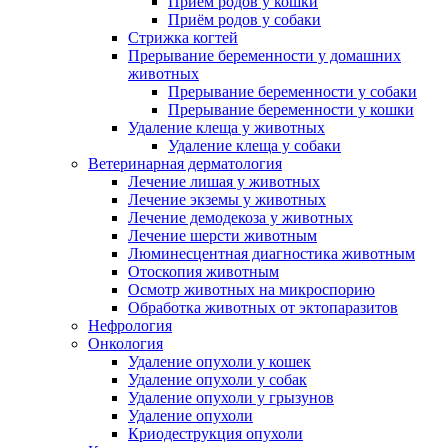
Приём родов у кошки
Приём родов у собаки
Стрижка когтей
Прерывание беременности у домашних
животных
Прерывание беременности у собаки
Прерывание беременности у кошки
Удаление клеща у животных
Удаление клеща у собаки
Ветеринарная дерматология
Лечение лишая у животных
Лечение экземы у животных
Лечение демодекоза у животных
Лечение шерсти животным
Люминесцентная диагностика животным
Отоскопия животным
Осмотр животных на микроспорию
Обработка животных от эктопаразитов
Нефрология
Онкология
Удаление опухоли у кошек
Удаление опухоли у собак
Удаление опухоли у грызунов
Удаление опухоли
Криодеструкция опухоли