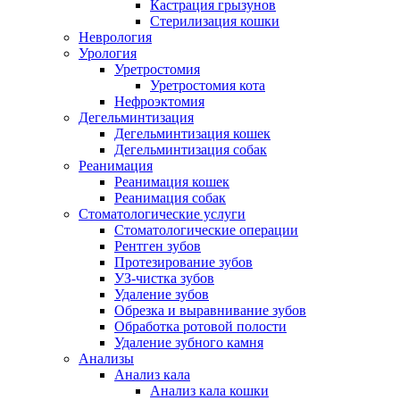
Кастрация грызунов
Стерилизация кошки
Неврология
Урология
Уретростомия
Уретростомия кота
Нефроэктомия
Дегельминтизация
Дегельминтизация кошек
Дегельминтизация собак
Реанимация
Реанимация кошек
Реанимация собак
Стоматологические услуги
Стоматологические операции
Рентген зубов
Протезирование зубов
УЗ-чистка зубов
Удаление зубов
Обрезка и выравнивание зубов
Обработка ротовой полости
Удаление зубного камня
Анализы
Анализ кала
Анализ кала кошки