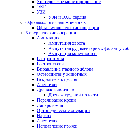
Холтеровское мониторирование
ЭКГ
УЗИ
УЗИ и ЭХО сердца
Офтальмология для животных
Офтальмологические операции
Хирургические операции
Ампутация
Ампутация хвоста
Ампутация рудиментарных фаланг у со
Ампутация конечностей
Гастростомия
Гастропексия
Вправление глазного яблока
Остеосинтез у животных
Вскрытие абсцессов
Анестезия
Дренаж животным
Дренаж грудной полости
Переливание крови
Лапаротомия
Ортопедические операции
Наркоз
Анестезия
Исправление грыжи