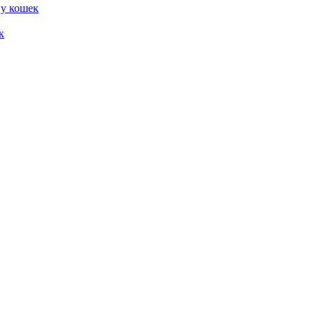
 у кошек
к