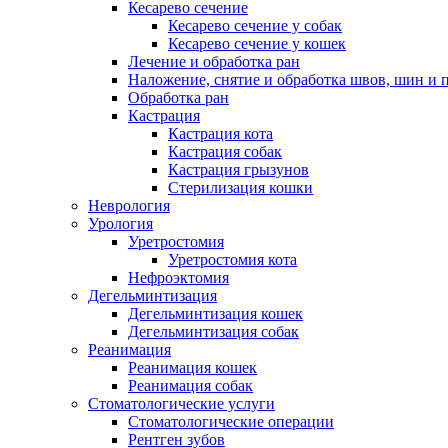
Кесарево сечение
Кесарево сечение у собак
Кесарево сечение у кошек
Лечение и обработка ран
Наложение, снятие и обработка швов, шин и 
Обработка ран
Кастрация
Кастрация кота
Кастрация собак
Кастрация грызунов
Стерилизация кошки
Неврология
Урология
Уретростомия
Уретростомия кота
Нефроэктомия
Дегельминтизация
Дегельминтизация кошек
Дегельминтизация собак
Реанимация
Реанимация кошек
Реанимация собак
Стоматологические услуги
Стоматологические операции
Рентген зубов