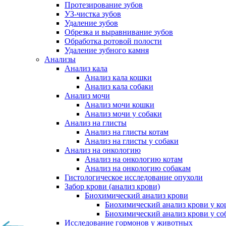
Протезирование зубов
УЗ-чистка зубов
Удаление зубов
Обрезка и выравнивание зубов
Обработка ротовой полости
Удаление зубного камня
Анализы
Анализ кала
Анализ кала кошки
Анализ кала собаки
Анализ мочи
Анализ мочи кошки
Анализ мочи у собаки
Анализ на глисты
Анализ на глисты котам
Анализ на глисты у собаки
Анализ на онкологию
Анализ на онкологию котам
Анализ на онкологию собакам
Гистологическое исследование опухоли
Забор крови (анализ крови)
Биохимический анализ крови
Биохимический анализ крови у к
Биохимический анализ крови у со
Исследование гормонов у животных