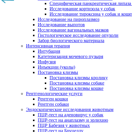
Специфическая панкреатическая липаза
Исследование кортизола у собак
Исследование тироксина у собак и коше
Исследование на пироплазмоз
Исследование выпотов
Исследование вагинальных мазков
Гистологическое исследование опухоли
Забор биологического материала
Интенсивная терапия
Интубация
Катетеризация мочевого пузыря
Инфузия
Инъекции (уколы)
Постановка клизмы
Постановка клизмы кролику
Постановка клизмы собаке
Постановка клизмы кошке
Рентгенологические услуги
Рентген кошки
Рентген собаки
Эндоскопические исследования животным
ПЦР-тест на аденовирус у собак
ПЦР-тест на анаплазму и эрлихию
ПЦР Бабезия у животных
ПЦР-тест на Бруцеллу