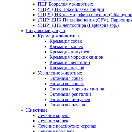
ПЦР Боррелия у животных
(ПЦР) ДНК Токсоплазма гондии
(ПЦР) ДНК хламидофила пситаци (Chlamydophil
(ПЦР) ДНК Панлейкопения (CPV), Парвовиру
(ПЦР) ДНК лептоспира (Leptospira spp.)
Ритуальные услуги
Кремация животных
Кремация собак
Кремация кошек
Кремация попугаев
Кремация морских свинок
Кремация рептилий
Кремация пауков
Усыпление животных
Эвтаназия собак
Эвтаназия кошек
Эвтаназия морских свинок
Эвтаназия рептилий
Эвтаназия попугаев
Эвтаназия пауков
Животные
Лечение корелл
Лечение кошек
Лечение красноухих черепах
Лечение кроликов