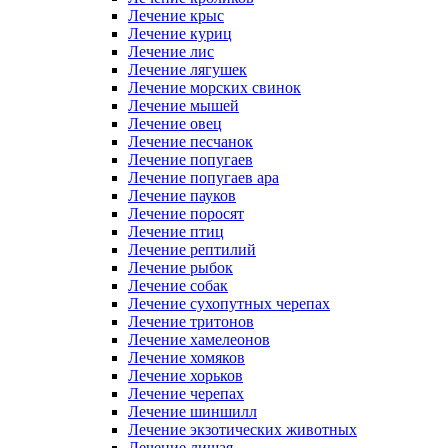
Лечение крыс
Лечение куриц
Лечение лис
Лечение лягушек
Лечение морских свинок
Лечение мышей
Лечение овец
Лечение песчанок
Лечение попугаев
Лечение попугаев ара
Лечение пауков
Лечение поросят
Лечение птиц
Лечение рептилий
Лечение рыбок
Лечение собак
Лечение сухопутных черепах
Лечение тритонов
Лечение хамелеонов
Лечение хомяков
Лечение хорьков
Лечение черепах
Лечение шиншилл
Лечение экзотических животных
Лечение лишая