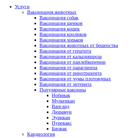
Услуги
Вакцинация животных
Вакцинация собак
Вакцинация щенков
Вакцинация кошек
Вакцинация кроликов
Вакцинация хорьков
Вакцинация животных от бешенства
Вакцинация от гепатита
Вакцинация от кальцивироза
Вакцинация от панлейкопении
Вакцинация от парагриппа
Вакцинация от ринотрахеита
Вакцинация от чумы плотоядных
Вакцинация от энтерита
Популярные вакцины
Нобивак
Мультикан
Вангард
Дюрамун
Эурикан
Пуревакс
Биовак
Кардиология