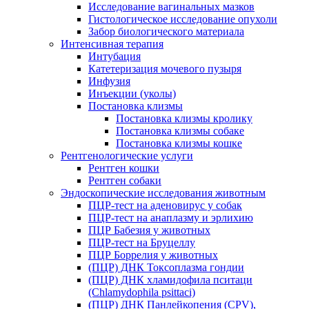
Исследование вагинальных мазков
Гистологическое исследование опухоли
Забор биологического материала
Интенсивная терапия
Интубация
Катетеризация мочевого пузыря
Инфузия
Инъекции (уколы)
Постановка клизмы
Постановка клизмы кролику
Постановка клизмы собаке
Постановка клизмы кошке
Рентгенологические услуги
Рентген кошки
Рентген собаки
Эндоскопические исследования животным
ПЦР-тест на аденовирус у собак
ПЦР-тест на анаплазму и эрлихию
ПЦР Бабезия у животных
ПЦР-тест на Бруцеллу
ПЦР Боррелия у животных
(ПЦР) ДНК Токсоплазма гондии
(ПЦР) ДНК хламидофила пситаци
(Chlamydophila psittaci)
(ПЦР) ДНК Панлейкопения (CPV),