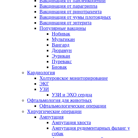
Вакцинация от панлейкопении
Вакцинация от парагриппа
Вакцинация от ринотрахеита
Вакцинация от чумы плотоядных
Вакцинация от энтерита
Популярные вакцины
Нобивак
Мультикан
Вангард
Дюрамун
Эурикан
Пуревакс
Биовак
Кардиология
Холтеровское мониторирование
ЭКГ
УЗИ
УЗИ и ЭХО сердца
Офтальмология для животных
Офтальмологические операции
Хирургические операции
Ампутация
Ампутация хвоста
Ампутация рудиментарных фаланг у
собак