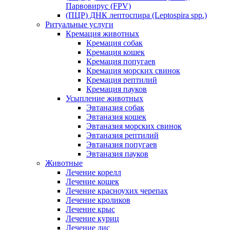
Парвовирус (FPV)
(ПЦР) ДНК лептоспира (Leptospira spp.)
Ритуальные услуги
Кремация животных
Кремация собак
Кремация кошек
Кремация попугаев
Кремация морских свинок
Кремация рептилий
Кремация пауков
Усыпление животных
Эвтаназия собак
Эвтаназия кошек
Эвтаназия морских свинок
Эвтаназия рептилий
Эвтаназия попугаев
Эвтаназия пауков
Животные
Лечение корелл
Лечение кошек
Лечение красноухих черепах
Лечение кроликов
Лечение крыс
Лечение куриц
Лечение лис