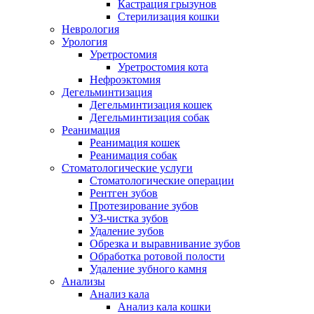
Кастрация грызунов
Стерилизация кошки
Неврология
Урология
Уретростомия
Уретростомия кота
Нефроэктомия
Дегельминтизация
Дегельминтизация кошек
Дегельминтизация собак
Реанимация
Реанимация кошек
Реанимация собак
Стоматологические услуги
Стоматологические операции
Рентген зубов
Протезирование зубов
УЗ-чистка зубов
Удаление зубов
Обрезка и выравнивание зубов
Обработка ротовой полости
Удаление зубного камня
Анализы
Анализ кала
Анализ кала кошки