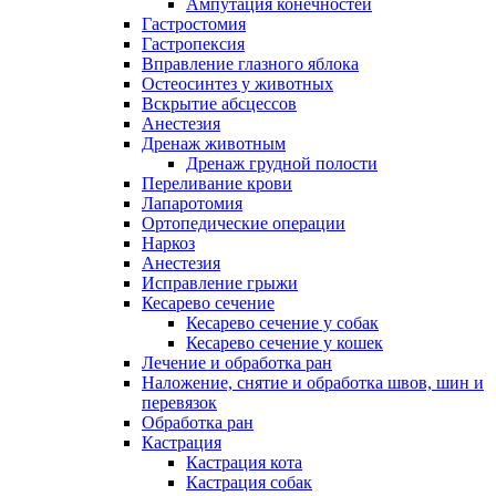
Ампутация конечностей
Гастростомия
Гастропексия
Вправление глазного яблока
Остеосинтез у животных
Вскрытие абсцессов
Анестезия
Дренаж животным
Дренаж грудной полости
Переливание крови
Лапаротомия
Ортопедические операции
Наркоз
Анестезия
Исправление грыжи
Кесарево сечение
Кесарево сечение у собак
Кесарево сечение у кошек
Лечение и обработка ран
Наложение, снятие и обработка швов, шин и
перевязок
Обработка ран
Кастрация
Кастрация кота
Кастрация собак