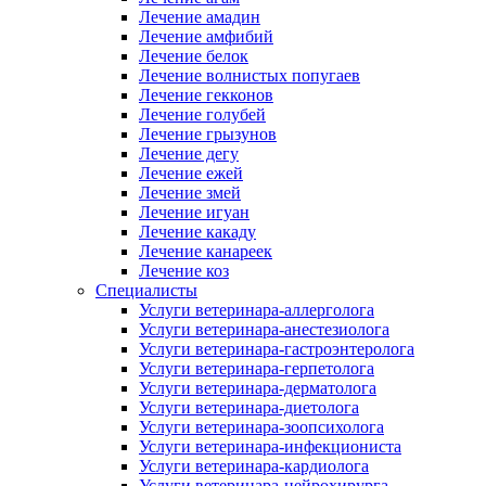
Лечение амадин
Лечение амфибий
Лечение белок
Лечение волнистых попугаев
Лечение гекконов
Лечение голубей
Лечение грызунов
Лечение дегу
Лечение ежей
Лечение змей
Лечение игуан
Лечение какаду
Лечение канареек
Лечение коз
Специалисты
Услуги ветеринара-аллерголога
Услуги ветеринара-анестезиолога
Услуги ветеринара-гастроэнтеролога
Услуги ветеринара-герпетолога
Услуги ветеринара-дерматолога
Услуги ветеринара-диетолога
Услуги ветеринара-зоопсихолога
Услуги ветеринара-инфекциониста
Услуги ветеринара-кардиолога
Услуги ветеринара-нейрохирурга