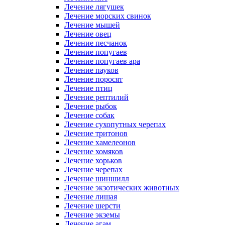
Лечение лягушек
Лечение морских свинок
Лечение мышей
Лечение овец
Лечение песчанок
Лечение попугаев
Лечение попугаев ара
Лечение пауков
Лечение поросят
Лечение птиц
Лечение рептилий
Лечение рыбок
Лечение собак
Лечение сухопутных черепах
Лечение тритонов
Лечение хамелеонов
Лечение хомяков
Лечение хорьков
Лечение черепах
Лечение шиншилл
Лечение экзотических животных
Лечение лишая
Лечение шерсти
Лечение экземы
Лечение агам