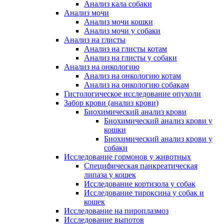
Анализ кала собаки
Анализ мочи
Анализ мочи кошки
Анализ мочи у собаки
Анализ на глисты
Анализ на глисты котам
Анализ на глисты у собаки
Анализ на онкологию
Анализ на онкологию котам
Анализ на онкологию собакам
Гистологическое исследование опухоли
Забор крови (анализ крови)
Биохимический анализ крови
Биохимический анализ крови у
кошки
Биохимический анализ крови у
собаки
Исследование гормонов у животных
Специфическая панкреатическая
липаза у кошек
Исследование кортизола у собак
Исследование тироксина у собак и
кошек
Исследование на пироплазмоз
Исследование выпотов