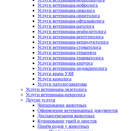
Услуги ветеринара-нефролога
Услуги ветеринара-онколога
Услуги ветеринара-орнитолога
Услуги ветеринара-офтальмолога
Услуги ветеринара-ратолога
Услуги ветеринара-реабилитолога
Услуги ветеринара-рентгенолога
Услуги ветеринара-репродуктолога
Услуги ветеринара-стоматолога
Услуги ветеринара-терапевта
Услуги ветеринара-травматолога
Услуги ветеринара-хирурга
Услуги ветеринара-эндокринолога
Услуги врача УЗИ
Услуги кинолога
Услуги патологоанатома
Услуги ветеринара-экзотолога
Услуги ветеринара-невролога
Другие услуги
Чипирование животных
Оформление ветеринарных документов
Диспансеризация животных
Купирование ушей и хвостов
Приём родов у животных