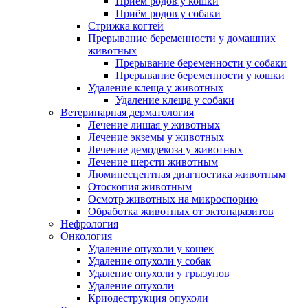
Приём родов у кошки
Приём родов у собаки
Стрижка когтей
Прерывание беременности у домашних
животных
Прерывание беременности у собаки
Прерывание беременности у кошки
Удаление клеща у животных
Удаление клеща у собаки
Ветеринарная дерматология
Лечение лишая у животных
Лечение экземы у животных
Лечение демодекоза у животных
Лечение шерсти животным
Люминесцентная диагностика животным
Отоскопия животным
Осмотр животных на микроспорию
Обработка животных от эктопаразитов
Нефрология
Онкология
Удаление опухоли у кошек
Удаление опухоли у собак
Удаление опухоли у грызунов
Удаление опухоли
Криодеструкция опухоли