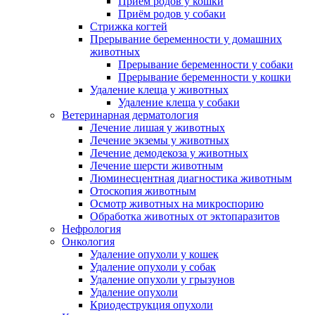
Приём родов у кошки
Приём родов у собаки
Стрижка когтей
Прерывание беременности у домашних
животных
Прерывание беременности у собаки
Прерывание беременности у кошки
Удаление клеща у животных
Удаление клеща у собаки
Ветеринарная дерматология
Лечение лишая у животных
Лечение экземы у животных
Лечение демодекоза у животных
Лечение шерсти животным
Люминесцентная диагностика животным
Отоскопия животным
Осмотр животных на микроспорию
Обработка животных от эктопаразитов
Нефрология
Онкология
Удаление опухоли у кошек
Удаление опухоли у собак
Удаление опухоли у грызунов
Удаление опухоли
Криодеструкция опухоли