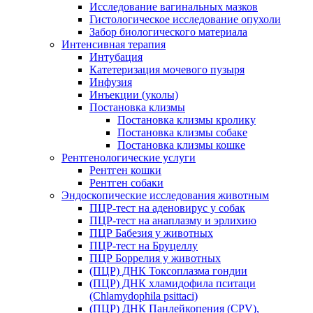
Исследование вагинальных мазков
Гистологическое исследование опухоли
Забор биологического материала
Интенсивная терапия
Интубация
Катетеризация мочевого пузыря
Инфузия
Инъекции (уколы)
Постановка клизмы
Постановка клизмы кролику
Постановка клизмы собаке
Постановка клизмы кошке
Рентгенологические услуги
Рентген кошки
Рентген собаки
Эндоскопические исследования животным
ПЦР-тест на аденовирус у собак
ПЦР-тест на анаплазму и эрлихию
ПЦР Бабезия у животных
ПЦР-тест на Бруцеллу
ПЦР Боррелия у животных
(ПЦР) ДНК Токсоплазма гондии
(ПЦР) ДНК хламидофила пситаци
(Chlamydophila psittaci)
(ПЦР) ДНК Панлейкопения (CPV),