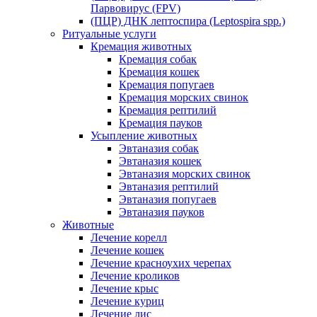
Парвовирус (FPV)
(ПЦР) ДНК лептоспира (Leptospira spp.)
Ритуальные услуги
Кремация животных
Кремация собак
Кремация кошек
Кремация попугаев
Кремация морских свинок
Кремация рептилий
Кремация пауков
Усыпление животных
Эвтаназия собак
Эвтаназия кошек
Эвтаназия морских свинок
Эвтаназия рептилий
Эвтаназия попугаев
Эвтаназия пауков
Животные
Лечение корелл
Лечение кошек
Лечение красноухих черепах
Лечение кроликов
Лечение крыс
Лечение куриц
Лечение лис