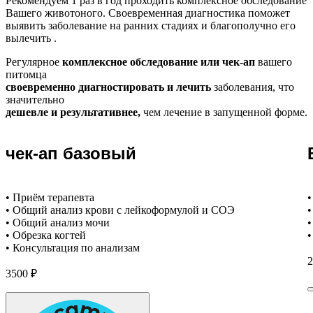
Рекомендуем
1 раз в год проходить комплексное обследование
Вашего животоного.
Своевременная диагностика поможет
выявить заболевание на ранних стадиях и благополучно его
вылечить .
Регулярное
комплексное обследование или чек-ап
вашего
питомца
своевременно диагностировать и лечить
заболевания, что
значительно
дешевле и результативнее,
чем лечение в запущенной форме.
чек-ап базовый
• Приём терапевта
•
• Общий анализ крови с лейкоформулой и СОЭ
•
• Общий анализ мочи
•
• Обрезка когтей
•
• Консультация по анализам
2
3500 ₽