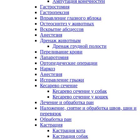
Ампутация конечностей
Гастростомия
Гастропексия
Вправление глазного яблока
Остеосинтез у животных
Вскрытие абсцессов
Анестезия
Дренаж животным
Дренаж грудной полости
Переливание крови
Лапаротомия
Ортопедические операции
Наркоз
Анестезия
Исправление грыжи
Кесарево сечение
Кесарево сечение у собак
Кесарево сечение у кошек
Лечение и обработка ран
Наложение, снятие и обработка швов, шин и
перевязок
Обработка ран
Кастрация
Кастрация кота
Кастрация собак