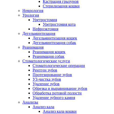
Кастрация грызунов
Стерилизация кошки
Неврология
Урология
Уретростомия
Уретростомия кота
Нефроэктомия
Дегельминтизация
Дегельминтизация кошек
Дегельминтизация собак
Реанимация
Реанимация кошек
Реанимация собак
Стоматологические услуги
Стоматологические операции
Рентген зубов
Протезирование зубов
УЗ-чистка зубов
Удаление зубов
Обрезка и выравнивание зубов
Обработка ротовой полости
Удаление зубного камня
Анализы
Анализ кала
Анализ кала кошки