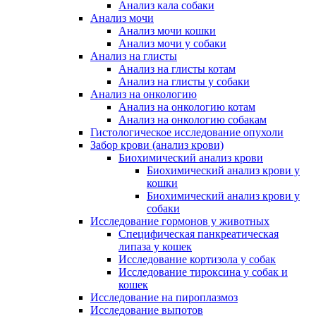
Анализ кала собаки
Анализ мочи
Анализ мочи кошки
Анализ мочи у собаки
Анализ на глисты
Анализ на глисты котам
Анализ на глисты у собаки
Анализ на онкологию
Анализ на онкологию котам
Анализ на онкологию собакам
Гистологическое исследование опухоли
Забор крови (анализ крови)
Биохимический анализ крови
Биохимический анализ крови у
кошки
Биохимический анализ крови у
собаки
Исследование гормонов у животных
Специфическая панкреатическая
липаза у кошек
Исследование кортизола у собак
Исследование тироксина у собак и
кошек
Исследование на пироплазмоз
Исследование выпотов