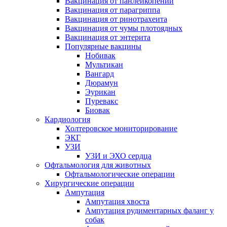
Вакцинация от панлейкопении
Вакцинация от парагриппа
Вакцинация от ринотрахеита
Вакцинация от чумы плотоядных
Вакцинация от энтерита
Популярные вакцины
Нобивак
Мультикан
Вангард
Дюрамун
Эурикан
Пуревакс
Биовак
Кардиология
Холтеровское мониторирование
ЭКГ
УЗИ
УЗИ и ЭХО сердца
Офтальмология для животных
Офтальмологические операции
Хирургические операции
Ампутация
Ампутация хвоста
Ампутация рудиментарных фаланг у
собак