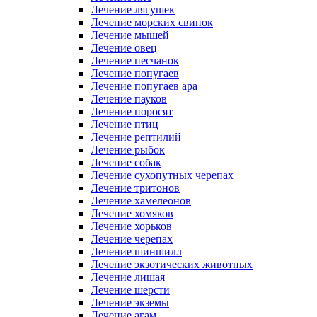
Лечение лягушек
Лечение морских свинок
Лечение мышей
Лечение овец
Лечение песчанок
Лечение попугаев
Лечение попугаев ара
Лечение пауков
Лечение поросят
Лечение птиц
Лечение рептилий
Лечение рыбок
Лечение собак
Лечение сухопутных черепах
Лечение тритонов
Лечение хамелеонов
Лечение хомяков
Лечение хорьков
Лечение черепах
Лечение шиншилл
Лечение экзотических животных
Лечение лишая
Лечение шерсти
Лечение экземы
Лечение агам