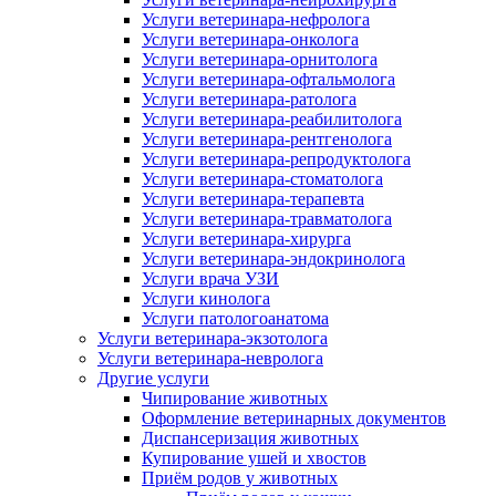
Услуги ветеринара-нефролога
Услуги ветеринара-онколога
Услуги ветеринара-орнитолога
Услуги ветеринара-офтальмолога
Услуги ветеринара-ратолога
Услуги ветеринара-реабилитолога
Услуги ветеринара-рентгенолога
Услуги ветеринара-репродуктолога
Услуги ветеринара-стоматолога
Услуги ветеринара-терапевта
Услуги ветеринара-травматолога
Услуги ветеринара-хирурга
Услуги ветеринара-эндокринолога
Услуги врача УЗИ
Услуги кинолога
Услуги патологоанатома
Услуги ветеринара-экзотолога
Услуги ветеринара-невролога
Другие услуги
Чипирование животных
Оформление ветеринарных документов
Диспансеризация животных
Купирование ушей и хвостов
Приём родов у животных