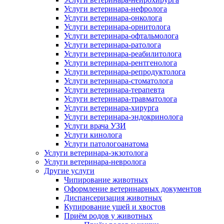
Услуги ветеринара-нефролога
Услуги ветеринара-онколога
Услуги ветеринара-орнитолога
Услуги ветеринара-офтальмолога
Услуги ветеринара-ратолога
Услуги ветеринара-реабилитолога
Услуги ветеринара-рентгенолога
Услуги ветеринара-репродуктолога
Услуги ветеринара-стоматолога
Услуги ветеринара-терапевта
Услуги ветеринара-травматолога
Услуги ветеринара-хирурга
Услуги ветеринара-эндокринолога
Услуги врача УЗИ
Услуги кинолога
Услуги патологоанатома
Услуги ветеринара-экзотолога
Услуги ветеринара-невролога
Другие услуги
Чипирование животных
Оформление ветеринарных документов
Диспансеризация животных
Купирование ушей и хвостов
Приём родов у животных