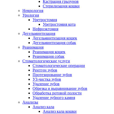
Кастрация грызунов
Стерилизация кошки
Неврология
Урология
Уретростомия
Уретростомия кота
Нефроэктомия
Дегельминтизация
Дегельминтизация кошек
Дегельминтизация собак
Реанимация
Реанимация кошек
Реанимация собак
Стоматологические услуги
Стоматологические операции
Рентген зубов
Протезирование зубов
УЗ-чистка зубов
Удаление зубов
Обрезка и выравнивание зубов
Обработка ротовой полости
Удаление зубного камня
Анализы
Анализ кала
Анализ кала кошки