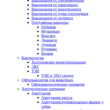
Вакцинация от панлейкопении
Вакцинация от парагриппа
Вакцинация от ринотрахеита
Вакцинация от чумы плотоядных
Вакцинация от энтерита
Популярные вакцины
Нобивак
Мультикан
Вангард
Дюрамун
Эурикан
Пуревакс
Биовак
Кардиология
Холтеровское мониторирование
ЭКГ
УЗИ
УЗИ и ЭХО сердца
Офтальмология для животных
Офтальмологические операции
Хирургические операции
Ампутация
Ампутация хвоста
Ампутация рудиментарных фаланг у
собак