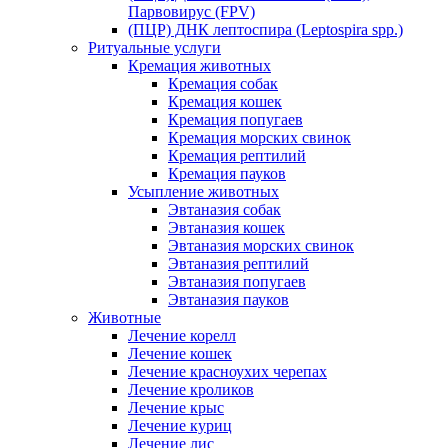
Парвовирус (FPV)
(ПЦР) ДНК лептоспира (Leptospira spp.)
Ритуальные услуги
Кремация животных
Кремация собак
Кремация кошек
Кремация попугаев
Кремация морских свинок
Кремация рептилий
Кремация пауков
Усыпление животных
Эвтаназия собак
Эвтаназия кошек
Эвтаназия морских свинок
Эвтаназия рептилий
Эвтаназия попугаев
Эвтаназия пауков
Животные
Лечение корелл
Лечение кошек
Лечение красноухих черепах
Лечение кроликов
Лечение крыс
Лечение куриц
Лечение лис