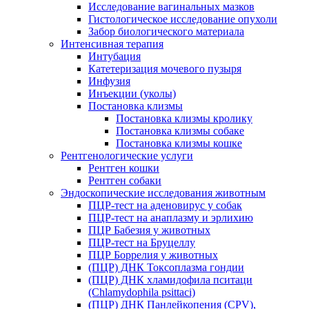
Исследование вагинальных мазков
Гистологическое исследование опухоли
Забор биологического материала
Интенсивная терапия
Интубация
Катетеризация мочевого пузыря
Инфузия
Инъекции (уколы)
Постановка клизмы
Постановка клизмы кролику
Постановка клизмы собаке
Постановка клизмы кошке
Рентгенологические услуги
Рентген кошки
Рентген собаки
Эндоскопические исследования животным
ПЦР-тест на аденовирус у собак
ПЦР-тест на анаплазму и эрлихию
ПЦР Бабезия у животных
ПЦР-тест на Бруцеллу
ПЦР Боррелия у животных
(ПЦР) ДНК Токсоплазма гондии
(ПЦР) ДНК хламидофила пситаци
(Chlamydophila psittaci)
(ПЦР) ДНК Панлейкопения (CPV),