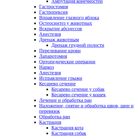
Ампутация конечностей
Гастростомия
Гастропексия
Вправление глазного яблока
Остеосинтез у животных
Вскрытие абсцессов
Анестезия
Дренаж животным
Дренаж грудной полости
Переливание крови
Лапаротомия
Ортопедические операции
Наркоз
Анестезия
Исправление грыжи
Кесарево сечение
Кесарево сечение у собак
Кесарево сечение у кошек
Лечение и обработка ран
Наложение, снятие и обработка швов, шин и
перевязок
Обработка ран
Кастрация
Кастрация кота
Кастрация собак