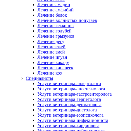
Лечение амадин
Лечение амфибий
Лечение белок
Лечение волнистых попугаев
Лечение гекконов
Лечение голубей
Лечение грызунов
Лечение дегу
Лечение ежей
Лечение змей
Лечение игуан
Лечение какаду
Лечение канареек
Лечение коз
Специалисты
Услуги ветеринара-аллерголога
Услуги ветеринара-анестезиолога
Услуги ветеринара-гастроэнтеролога
Услуги ветеринара-герпетолога
Услуги ветеринара-дерматолога
Услуги ветеринара-диетолога
Услуги ветеринара-зоопсихолога
Услуги ветеринара-инфекциониста
Услуги ветеринара-кардиолога
Услуги ветеринара-нейрохирурга