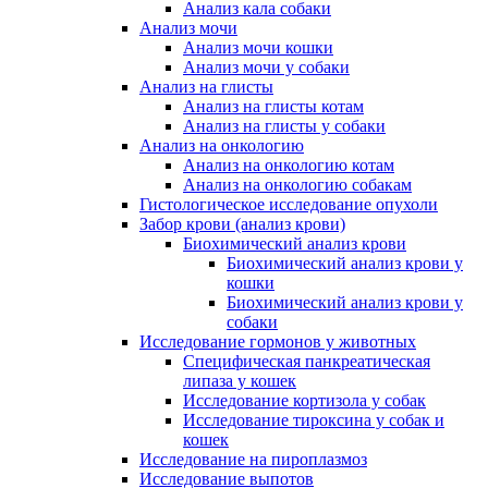
Анализ кала собаки
Анализ мочи
Анализ мочи кошки
Анализ мочи у собаки
Анализ на глисты
Анализ на глисты котам
Анализ на глисты у собаки
Анализ на онкологию
Анализ на онкологию котам
Анализ на онкологию собакам
Гистологическое исследование опухоли
Забор крови (анализ крови)
Биохимический анализ крови
Биохимический анализ крови у
кошки
Биохимический анализ крови у
собаки
Исследование гормонов у животных
Специфическая панкреатическая
липаза у кошек
Исследование кортизола у собак
Исследование тироксина у собак и
кошек
Исследование на пироплазмоз
Исследование выпотов