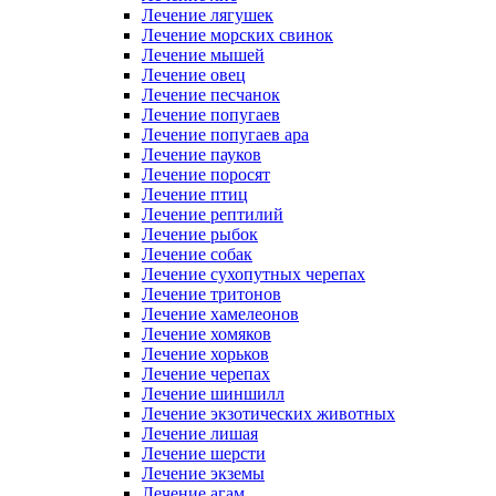
Лечение лягушек
Лечение морских свинок
Лечение мышей
Лечение овец
Лечение песчанок
Лечение попугаев
Лечение попугаев ара
Лечение пауков
Лечение поросят
Лечение птиц
Лечение рептилий
Лечение рыбок
Лечение собак
Лечение сухопутных черепах
Лечение тритонов
Лечение хамелеонов
Лечение хомяков
Лечение хорьков
Лечение черепах
Лечение шиншилл
Лечение экзотических животных
Лечение лишая
Лечение шерсти
Лечение экземы
Лечение агам