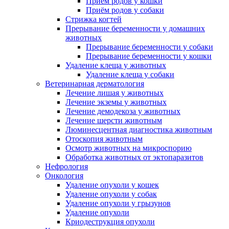
Приём родов у кошки
Приём родов у собаки
Стрижка когтей
Прерывание беременности у домашних
животных
Прерывание беременности у собаки
Прерывание беременности у кошки
Удаление клеща у животных
Удаление клеща у собаки
Ветеринарная дерматология
Лечение лишая у животных
Лечение экземы у животных
Лечение демодекоза у животных
Лечение шерсти животным
Люминесцентная диагностика животным
Отоскопия животным
Осмотр животных на микроспорию
Обработка животных от эктопаразитов
Нефрология
Онкология
Удаление опухоли у кошек
Удаление опухоли у собак
Удаление опухоли у грызунов
Удаление опухоли
Криодеструкция опухоли