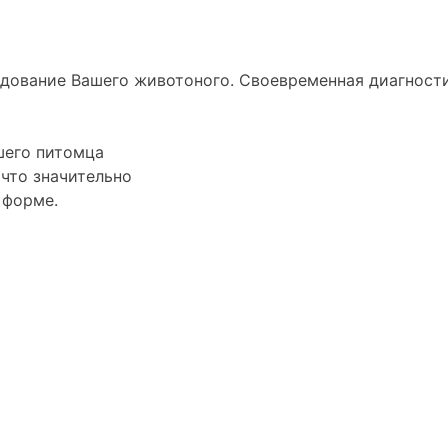
ледование
Вашего животоного.
Своевременная диагности
его питомца
 что значительно
 форме.