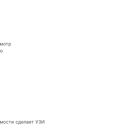
смотр
ию
имости сделает УЗИ