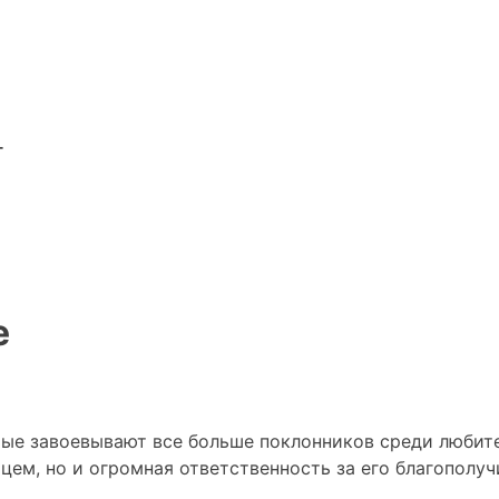
г
е
рые завоевывают все больше поклонников среди любит
ем, но и огромная ответственность за его благополуч