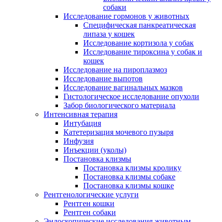
собаки
Исследование гормонов у животных
Специфическая панкреатическая
липаза у кошек
Исследование кортизола у собак
Исследование тироксина у собак и
кошек
Исследование на пироплазмоз
Исследование выпотов
Исследование вагинальных мазков
Гистологическое исследование опухоли
Забор биологического материала
Интенсивная терапия
Интубация
Катетеризация мочевого пузыря
Инфузия
Инъекции (уколы)
Постановка клизмы
Постановка клизмы кролику
Постановка клизмы собаке
Постановка клизмы кошке
Рентгенологические услуги
Рентген кошки
Рентген собаки
Эндоскопические исследования животным