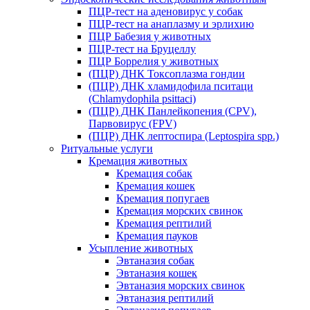
ПЦР-тест на аденовирус у собак
ПЦР-тест на анаплазму и эрлихию
ПЦР Бабезия у животных
ПЦР-тест на Бруцеллу
ПЦР Боррелия у животных
(ПЦР) ДНК Токсоплазма гондии
(ПЦР) ДНК хламидофила пситаци
(Chlamydophila psittaci)
(ПЦР) ДНК Панлейкопения (CPV),
Парвовирус (FPV)
(ПЦР) ДНК лептоспира (Leptospira spp.)
Ритуальные услуги
Кремация животных
Кремация собак
Кремация кошек
Кремация попугаев
Кремация морских свинок
Кремация рептилий
Кремация пауков
Усыпление животных
Эвтаназия собак
Эвтаназия кошек
Эвтаназия морских свинок
Эвтаназия рептилий