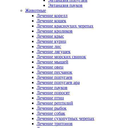
Эвтаназия попугаев
Эвтаназия пауков
Животные
Лечение корелл
Лечение кошек
Лечение красноухих черепах
Лечение кроликов
Лечение крыс
Лечение куриц
Лечение лис
Лечение лягушек
Лечение морских свинок
Лечение мышей
Лечение овец
Лечение песчанок
Лечение попугаев
Лечение попугаев ара
Лечение пауков
Лечение поросят
Лечение птиц
Лечение рептилий
Лечение рыбок
Лечение собак
Лечение сухопутных черепах
Лечение тритонов