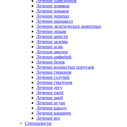
Лечение хамелеонов
Лечение хомяков
Лечение хорьков
Лечение черепах
Лечение шиншилл
Лечение экзотических животных
Лечение лишая
Лечение шерсти
Лечение экземы
Лечение агам
Лечение амадин
Лечение амфибий
Лечение белок
Лечение волнистых попугаев
Лечение гекконов
Лечение голубей
Лечение грызунов
Лечение дегу
Лечение ежей
Лечение змей
Лечение игуан
Лечение какаду
Лечение канареек
Лечение коз
Специалисты