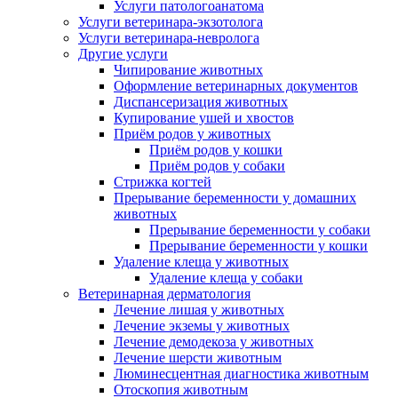
Услуги патологоанатома
Услуги ветеринара-экзотолога
Услуги ветеринара-невролога
Другие услуги
Чипирование животных
Оформление ветеринарных документов
Диспансеризация животных
Купирование ушей и хвостов
Приём родов у животных
Приём родов у кошки
Приём родов у собаки
Стрижка когтей
Прерывание беременности у домашних
животных
Прерывание беременности у собаки
Прерывание беременности у кошки
Удаление клеща у животных
Удаление клеща у собаки
Ветеринарная дерматология
Лечение лишая у животных
Лечение экземы у животных
Лечение демодекоза у животных
Лечение шерсти животным
Люминесцентная диагностика животным
Отоскопия животным