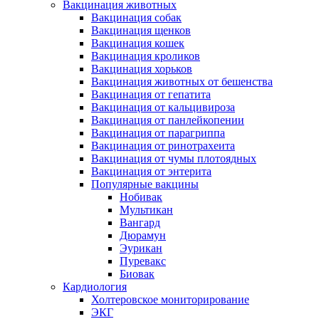
Вакцинация животных
Вакцинация собак
Вакцинация щенков
Вакцинация кошек
Вакцинация кроликов
Вакцинация хорьков
Вакцинация животных от бешенства
Вакцинация от гепатита
Вакцинация от кальцивироза
Вакцинация от панлейкопении
Вакцинация от парагриппа
Вакцинация от ринотрахеита
Вакцинация от чумы плотоядных
Вакцинация от энтерита
Популярные вакцины
Нобивак
Мультикан
Вангард
Дюрамун
Эурикан
Пуревакс
Биовак
Кардиология
Холтеровское мониторирование
ЭКГ