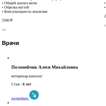
• Общий анализ мочи
•
• Обрезка когтей
•
• Консультация по анализам
2
3500 ₽
Врачи
Полонейчик Алеся Михайловна
ветеринар-кинолог
Стаж :
6 лет
подробнее