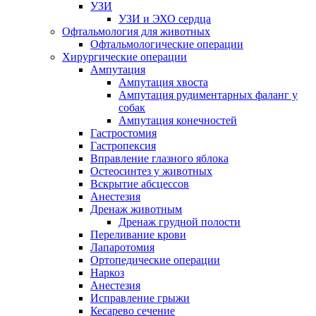
УЗИ
УЗИ и ЭХО сердца
Офтальмология для животных
Офтальмологические операции
Хирургические операции
Ампутация
Ампутация хвоста
Ампутация рудиментарных фаланг у
собак
Ампутация конечностей
Гастростомия
Гастропексия
Вправление глазного яблока
Остеосинтез у животных
Вскрытие абсцессов
Анестезия
Дренаж животным
Дренаж грудной полости
Переливание крови
Лапаротомия
Ортопедические операции
Наркоз
Анестезия
Исправление грыжи
Кесарево сечение