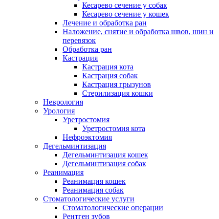
Кесарево сечение у собак
Кесарево сечение у кошек
Лечение и обработка ран
Наложение, снятие и обработка швов, шин и
перевязок
Обработка ран
Кастрация
Кастрация кота
Кастрация собак
Кастрация грызунов
Стерилизация кошки
Неврология
Урология
Уретростомия
Уретростомия кота
Нефроэктомия
Дегельминтизация
Дегельминтизация кошек
Дегельминтизация собак
Реанимация
Реанимация кошек
Реанимация собак
Стоматологические услуги
Стоматологические операции
Рентген зубов