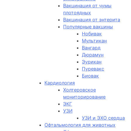
Вакцинация от чумы
плотоядных
Вакцинация от энтерита
Популярные вакцины
Нобивак
Мультикан
Вангард
Дюрамун
Эурикан
Пуревакс
Биовак
Кардиология
Холтеровское
мониторирование
ЭКГ
УЗИ
УЗИ и ЭХО сердца
Офтальмология для животных