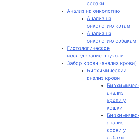
собаки
Анализ на онкологию
Анализ на
онкологию котам
Анализ на
онкологию собакам
Гистологическое
исследование опухоли
Забор крови (анализ крови)
Биохимический
анализ крови
Биохимичес
анализ
крови у
кошки
Биохимичес
анализ
крови у
собаки