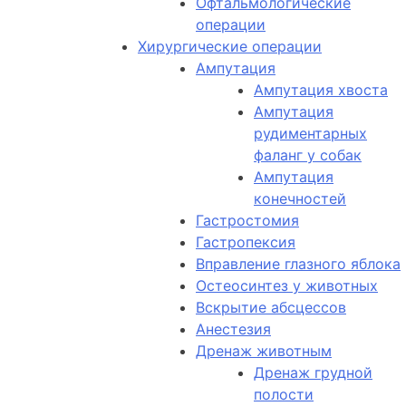
Офтальмологические
операции
Хирургические операции
Ампутация
Ампутация хвоста
Ампутация
рудиментарных
фаланг у собак
Ампутация
конечностей
Гастростомия
Гастропексия
Вправление глазного яблока
Остеосинтез у животных
Вскрытие абсцессов
Анестезия
Дренаж животным
Дренаж грудной
полости