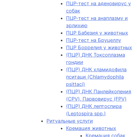
ПЦР-тест на аденовирус у
собак
ПЦР-тест на анаплазму и
эрлихию
ПЦР Бабезия у животных
ПЦР-тест на Бруцеллу
ПЦР Боррелия у животных
(ПЦР) ДНК Токсоплазма
гондии
(ПЦР) ДНК хламидофила
пситаци (Chlamydophila
psittaci)
(ПЦР) ДНК Панлейкопения
(CPV), Парвовирус (FPV)
(ПЦР) ДНК лептоспира
(Leptospira spp.)
Ритуальные услуги
Кремация животных
Кремация собак