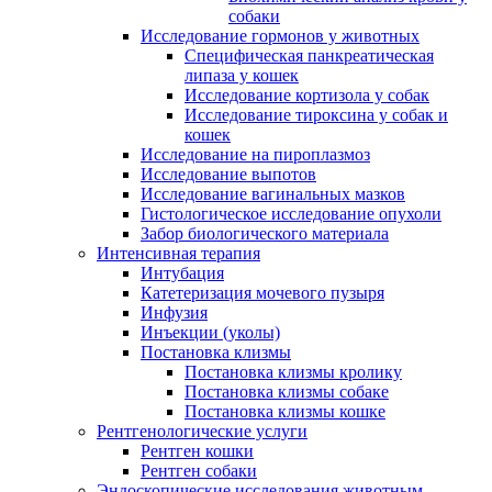
собаки
Исследование гормонов у животных
Специфическая панкреатическая
липаза у кошек
Исследование кортизола у собак
Исследование тироксина у собак и
кошек
Исследование на пироплазмоз
Исследование выпотов
Исследование вагинальных мазков
Гистологическое исследование опухоли
Забор биологического материала
Интенсивная терапия
Интубация
Катетеризация мочевого пузыря
Инфузия
Инъекции (уколы)
Постановка клизмы
Постановка клизмы кролику
Постановка клизмы собаке
Постановка клизмы кошке
Рентгенологические услуги
Рентген кошки
Рентген собаки
Эндоскопические исследования животным