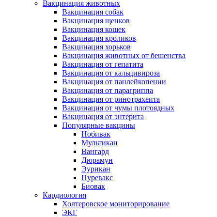
Вакцинация животных
Вакцинация собак
Вакцинация щенков
Вакцинация кошек
Вакцинация кроликов
Вакцинация хорьков
Вакцинация животных от бешенства
Вакцинация от гепатита
Вакцинация от кальцивироза
Вакцинация от панлейкопении
Вакцинация от парагриппа
Вакцинация от ринотрахеита
Вакцинация от чумы плотоядных
Вакцинация от энтерита
Популярные вакцины
Нобивак
Мультикан
Вангард
Дюрамун
Эурикан
Пуревакс
Биовак
Кардиология
Холтеровское мониторирование
ЭКГ