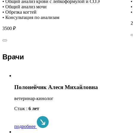
• Общий анализ крови с лейкоформулой и СОЭ
•
• Общий анализ мочи
•
• Обрезка когтей
•
• Консультация по анализам
2
3500 ₽
Врачи
Полонейчик Алеся Михайловна
ветеринар-кинолог
Стаж :
6 лет
подробнее