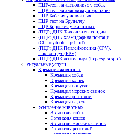
ПЦР-тест на аденовирус у собак
ПЦР-тест на анаплазму и эрлихию
ПЦР Бабезия у животных
ПЦР-тест на Бруцеллу
ПЦР Боррелия у животных
(ПЦР) ДНК Токсоплазма гондии
(ПЦР) ДНК хламидофила пситаци
(Chlamydophila psittaci)
(ПЦР) ДНК Панлейкопения (CPV),
Парвовирус (FPV)
(ПЦР) ДНК лептоспира (Leptospira spp.)
Ритуальные услуги
Кремация животных
Кремация собак
Кремация кошек
Кремация попугаев
Кремация морских свинок
Кремация рептилий
Кремация пауков
Усыпление животных
Эвтаназия собак
Эвтаназия кошек
Эвтаназия морских свинок
Эвтаназия рептилий