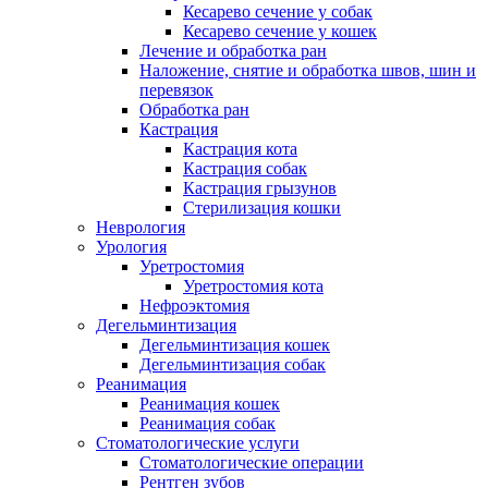
Кесарево сечение у собак
Кесарево сечение у кошек
Лечение и обработка ран
Наложение, снятие и обработка швов, шин и
перевязок
Обработка ран
Кастрация
Кастрация кота
Кастрация собак
Кастрация грызунов
Стерилизация кошки
Неврология
Урология
Уретростомия
Уретростомия кота
Нефроэктомия
Дегельминтизация
Дегельминтизация кошек
Дегельминтизация собак
Реанимация
Реанимация кошек
Реанимация собак
Стоматологические услуги
Стоматологические операции
Рентген зубов