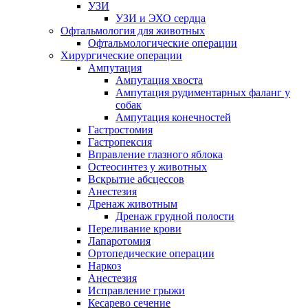
УЗИ
УЗИ и ЭХО сердца
Офтальмология для животных
Офтальмологические операции
Хирургические операции
Ампутация
Ампутация хвоста
Ампутация рудиментарных фаланг у
собак
Ампутация конечностей
Гастростомия
Гастропексия
Вправление глазного яблока
Остеосинтез у животных
Вскрытие абсцессов
Анестезия
Дренаж животным
Дренаж грудной полости
Переливание крови
Лапаротомия
Ортопедические операции
Наркоз
Анестезия
Исправление грыжи
Кесарево сечение