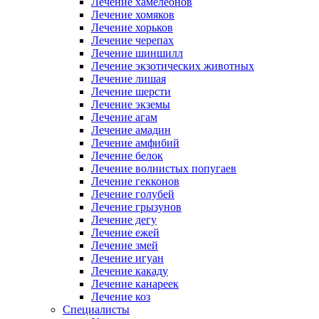
Лечение хамелеонов
Лечение хомяков
Лечение хорьков
Лечение черепах
Лечение шиншилл
Лечение экзотических животных
Лечение лишая
Лечение шерсти
Лечение экземы
Лечение агам
Лечение амадин
Лечение амфибий
Лечение белок
Лечение волнистых попугаев
Лечение гекконов
Лечение голубей
Лечение грызунов
Лечение дегу
Лечение ежей
Лечение змей
Лечение игуан
Лечение какаду
Лечение канареек
Лечение коз
Специалисты