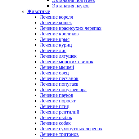
Эвтаназия попугаев
Эвтаназия пауков
Животные
Лечение корелл
Лечение кошек
Лечение красноухих черепах
Лечение кроликов
Лечение крыс
Лечение куриц
Лечение лис
Лечение лягушек
Лечение морских свинок
Лечение мышей
Лечение овец
Лечение песчанок
Лечение попугаев
Лечение попугаев ара
Лечение пауков
Лечение поросят
Лечение птиц
Лечение рептилий
Лечение рыбок
Лечение собак
Лечение сухопутных черепах
Лечение тритонов