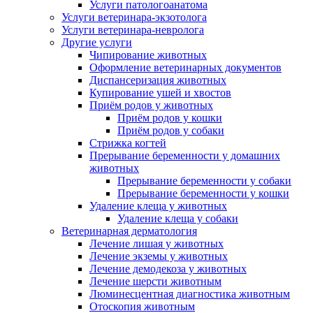
Услуги патологоанатома
Услуги ветеринара-экзотолога
Услуги ветеринара-невролога
Другие услуги
Чипирование животных
Оформление ветеринарных документов
Диспансеризация животных
Купирование ушей и хвостов
Приём родов у животных
Приём родов у кошки
Приём родов у собаки
Стрижка когтей
Прерывание беременности у домашних
животных
Прерывание беременности у собаки
Прерывание беременности у кошки
Удаление клеща у животных
Удаление клеща у собаки
Ветеринарная дерматология
Лечение лишая у животных
Лечение экземы у животных
Лечение демодекоза у животных
Лечение шерсти животным
Люминесцентная диагностика животным
Отоскопия животным