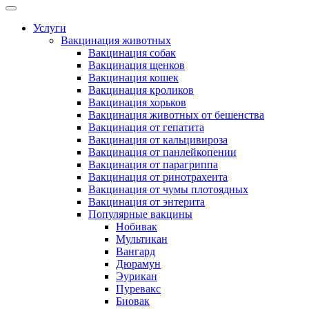
Услуги
Вакцинация животных
Вакцинация собак
Вакцинация щенков
Вакцинация кошек
Вакцинация кроликов
Вакцинация хорьков
Вакцинация животных от бешенства
Вакцинация от гепатита
Вакцинация от кальцивироза
Вакцинация от панлейкопении
Вакцинация от парагриппа
Вакцинация от ринотрахеита
Вакцинация от чумы плотоядных
Вакцинация от энтерита
Популярные вакцины
Нобивак
Мультикан
Вангард
Дюрамун
Эурикан
Пуревакс
Биовак