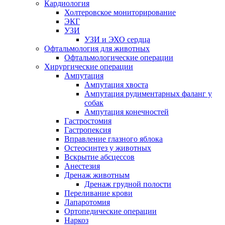
Кардиология
Холтеровское мониторирование
ЭКГ
УЗИ
УЗИ и ЭХО сердца
Офтальмология для животных
Офтальмологические операции
Хирургические операции
Ампутация
Ампутация хвоста
Ампутация рудиментарных фаланг у
собак
Ампутация конечностей
Гастростомия
Гастропексия
Вправление глазного яблока
Остеосинтез у животных
Вскрытие абсцессов
Анестезия
Дренаж животным
Дренаж грудной полости
Переливание крови
Лапаротомия
Ортопедические операции
Наркоз