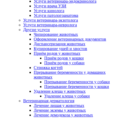
Услуги ветеринара-эндокринолога
Услуги врача УЗИ
Услуги кинолога
Услуги патологоанатома
Услуги ветеринара-экзотолога
Услуги ветеринара-невролога
Другие услуги
Чипирование животных
Оформление ветеринарных документов
Диспансеризация животных
Купирование ушей и хвостов
Приём родов у животных
Приём родов у кошки
Приём родов у собаки
Стрижка когтей
Прерывание беременности у домашних
животных
Прерывание беременности у собаки
Прерывание беременности у кошки
Удаление клеща у животных
Удаление клеща у собаки
Ветеринарная дерматология
Лечение лишая у животных
Лечение экземы у животных
Лечение демодекоза у животных