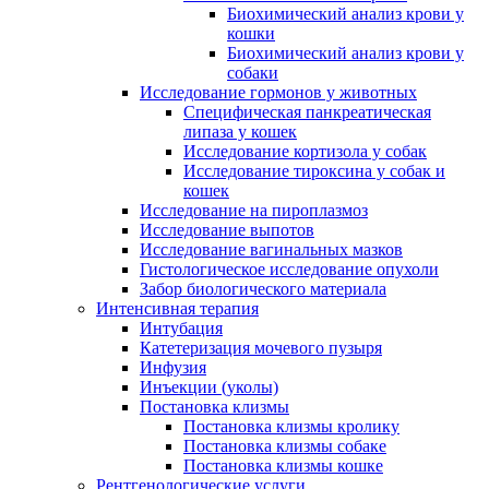
Биохимический анализ крови у
кошки
Биохимический анализ крови у
собаки
Исследование гормонов у животных
Специфическая панкреатическая
липаза у кошек
Исследование кортизола у собак
Исследование тироксина у собак и
кошек
Исследование на пироплазмоз
Исследование выпотов
Исследование вагинальных мазков
Гистологическое исследование опухоли
Забор биологического материала
Интенсивная терапия
Интубация
Катетеризация мочевого пузыря
Инфузия
Инъекции (уколы)
Постановка клизмы
Постановка клизмы кролику
Постановка клизмы собаке
Постановка клизмы кошке
Рентгенологические услуги