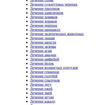
Лечение собак
Лечение сухопутных черепах
Лечение тритонов
Лечение хамелеонов
Лечение хомяков
Лечение хорьков
Лечение черепах
Лечение шиншилл
Лечение экзотических животных
Лечение лишая
Лечение шерсти
Лечение экземы
Лечение агам
Лечение амадин
Лечение амфибий
Лечение белок
Лечение волнистых попугаев
Лечение гекконов
Лечение голубей
Лечение грызунов
Лечение дегу
Лечение ежей
Лечение змей
Лечение игуан
Лечение какаду