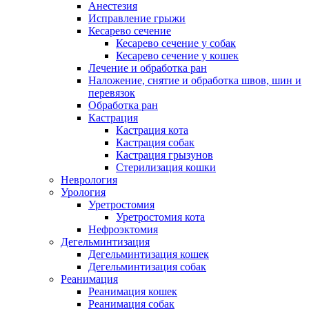
Анестезия
Исправление грыжи
Кесарево сечение
Кесарево сечение у собак
Кесарево сечение у кошек
Лечение и обработка ран
Наложение, снятие и обработка швов, шин и
перевязок
Обработка ран
Кастрация
Кастрация кота
Кастрация собак
Кастрация грызунов
Стерилизация кошки
Неврология
Урология
Уретростомия
Уретростомия кота
Нефроэктомия
Дегельминтизация
Дегельминтизация кошек
Дегельминтизация собак
Реанимация
Реанимация кошек
Реанимация собак