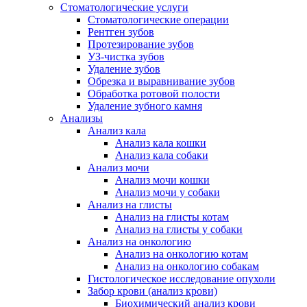
Стоматологические услуги
Стоматологические операции
Рентген зубов
Протезирование зубов
УЗ-чистка зубов
Удаление зубов
Обрезка и выравнивание зубов
Обработка ротовой полости
Удаление зубного камня
Анализы
Анализ кала
Анализ кала кошки
Анализ кала собаки
Анализ мочи
Анализ мочи кошки
Анализ мочи у собаки
Анализ на глисты
Анализ на глисты котам
Анализ на глисты у собаки
Анализ на онкологию
Анализ на онкологию котам
Анализ на онкологию собакам
Гистологическое исследование опухоли
Забор крови (анализ крови)
Биохимический анализ крови