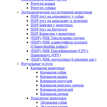
Рентген кошки
Рентген собаки
Эндоскопические исследования животным
ПЦР-тест на аденовирус у собак
ПЦР-тест на анаплазму и эрлихию
ПЦР Бабезия у животных
ПЦР-тест на Бруцеллу
ПЦР Боррелия у животных
(ПЦР) ДНК Токсоплазма гондии
(ПЦР) ДНК хламидофила пситаци
(Chlamydophila psittaci)
(ПЦР) ДНК Панлейкопения (CPV),
Парвовирус (FPV)
(ПЦР) ДНК лептоспира (Leptospira spp.)
Ритуальные услуги
Кремация животных
Кремация собак
Кремация кошек
Кремация попугаев
Кремация морских свинок
Кремация рептилий
Кремация пауков
Усыпление животных
Эвтаназия собак
Эвтаназия кошек