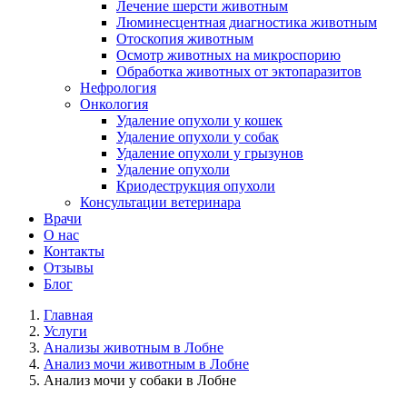
Лечение шерсти животным
Люминесцентная диагностика животным
Отоскопия животным
Осмотр животных на микроспорию
Обработка животных от эктопаразитов
Нефрология
Онкология
Удаление опухоли у кошек
Удаление опухоли у собак
Удаление опухоли у грызунов
Удаление опухоли
Криодеструкция опухоли
Консультации ветеринара
Врачи
О нас
Контакты
Отзывы
Блог
Главная
Услуги
Анализы животным в Лобне
Анализ мочи животным в Лобне
Анализ мочи у собаки в Лобне