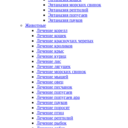
Эвтаназия морских свинок
Эвтаназия рептилий
Эвтаназия попугаев
Эвтаназия пауков
Животные
Лечение корелл
Лечение кошек
Лечение красноухих черепах
Лечение кроликов
Лечение крыс
Лечение куриц
Лечение лис
Лечение лягушек
Лечение морских свинок
Лечение мышей
Лечение овец
Лечение песчанок
Лечение попугаев
Лечение попугаев ара
Лечение пауков
Лечение поросят
Лечение птиц
Лечение рептилий
Лечение рыбок