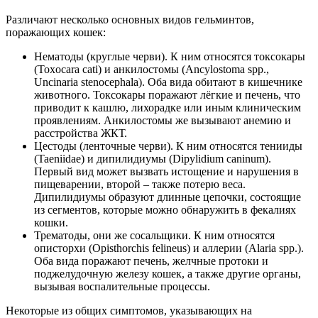
Различают несколько основных видов гельминтов,
поражающих кошек:
Нематоды (круглые черви). К ним относятся токсокары
(Toxocara cati) и анкилостомы (Ancylostoma spp.,
Uncinaria stenocephala). Оба вида обитают в кишечнике
животного. Токсокары поражают лёгкие и печень, что
приводит к кашлю, лихорадке или иным клиническим
проявлениям. Анкилостомы же вызывают анемию и
расстройства ЖКТ.
Цестоды (ленточные черви). К ним относятся тенииды
(Taeniidae) и дипилидиумы (Dipylidium caninum).
Первый вид может вызвать истощение и нарушения в
пищеварении, второй – также потерю веса.
Дипилидиумы образуют длинные цепочки, состоящие
из сегментов, которые можно обнаружить в фекалиях
кошки.
Трематоды, они же сосальщики. К ним относятся
описторхи (Opisthorchis felineus) и аллерии (Alaria spp.).
Оба вида поражают печень, желчные протоки и
поджелудочную железу кошек, а также другие органы,
вызывая воспалительные процессы.
Некоторые из общих симптомов, указывающих на