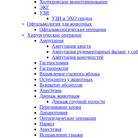
Холтеровское мониторирование
ЭКГ
УЗИ
УЗИ и ЭХО сердца
Офтальмология для животных
Офтальмологические операции
Хирургические операции
Ампутация
Ампутация хвоста
Ампутация рудиментарных фаланг у со
Ампутация конечностей
Гастростомия
Гастропексия
Вправление глазного яблока
Остеосинтез у животных
Вскрытие абсцессов
Анестезия
Дренаж животным
Дренаж грудной полости
Переливание крови
Лапаротомия
Ортопедические операции
Наркоз
Анестезия
Исправление грыжи