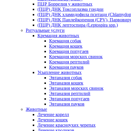
ПЦР Боррелия у животных
(ПЦР) ДНК Токсоплазма гондии
(ПЦР) ДНК хламидофила пситаци (Chlamydophil
(ПЦР) ДНК Панлейкопения (CPV), Парвовиру
(ПЦР) ДНК лептоспира (Leptospira spp.)
Ритуальные услуги
Кремация животных
Кремация собак
Кремация кошек
Кремация попугаев
Кремация морских свинок
Кремация рептилий
Кремация пауков
Усыпление животных
Эвтаназия собак
Эвтаназия кошек
Эвтаназия морских свинок
Эвтаназия рептилий
Эвтаназия попугаев
Эвтаназия пауков
Животные
Лечение корелл
Лечение кошек
Лечение красноухих черепах
Лечение кроликов