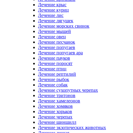
Лечение крыс
Лечение куриц
Лечение лис
Лечение лягушек
Лечение морских свинок
Лечение мышей
Лечение овец
Лечение песчанок
Лечение попугаев
Лечение попугаев ара
Лечение пауков
Лечение поросят
Лечение птиц
Лечение рептилий
Лечение рыбок
Лечение собак
Лечение сухопутных черепах
Лечение тритонов
Лечение хамелеонов
Лечение хомяков
Лечение хорьков
Лечение черепах
Лечение шиншилл
Лечение экзотических животных
Лечение лишая