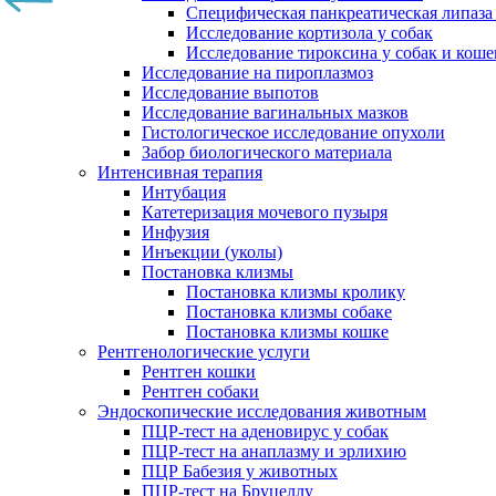
Специфическая панкреатическая липаза
Исследование кортизола у собак
Исследование тироксина у собак и коше
Исследование на пироплазмоз
Исследование выпотов
Исследование вагинальных мазков
Гистологическое исследование опухоли
Забор биологического материала
Интенсивная терапия
Интубация
Катетеризация мочевого пузыря
Инфузия
Инъекции (уколы)
Постановка клизмы
Постановка клизмы кролику
Постановка клизмы собаке
Постановка клизмы кошке
Рентгенологические услуги
Рентген кошки
Рентген собаки
Эндоскопические исследования животным
ПЦР-тест на аденовирус у собак
ПЦР-тест на анаплазму и эрлихию
ПЦР Бабезия у животных
ПЦР-тест на Бруцеллу