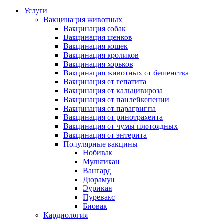
Услуги
Вакцинация животных
Вакцинация собак
Вакцинация щенков
Вакцинация кошек
Вакцинация кроликов
Вакцинация хорьков
Вакцинация животных от бешенства
Вакцинация от гепатита
Вакцинация от кальцивироза
Вакцинация от панлейкопении
Вакцинация от парагриппа
Вакцинация от ринотрахеита
Вакцинация от чумы плотоядных
Вакцинация от энтерита
Популярные вакцины
Нобивак
Мультикан
Вангард
Дюрамун
Эурикан
Пуревакс
Биовак
Кардиология