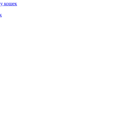
 у кошек
к