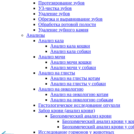
Протезирование зубов
УЗ-чистка зубов
Удаление зубов
Обрезка и выравнивание зубов
Обработка ротовой полости
Удаление зубного камня
Анализы
Анализ кала
Анализ кала кошки
Анализ кала собаки
Анализ мочи
Анализ мочи кошки
Анализ мочи у собаки
Анализ на глисты
Анализ на глисты котам
Анализ на глисты у собаки
Анализ на онкологию
Анализ на онкологию котам
Анализ на онкологию собакам
Гистологическое исследование опухоли
Забор крови (анализ крови)
Биохимический анализ крови
Биохимический анализ крови у к
Биохимический анализ крови у со
Исследование гормонов у животных