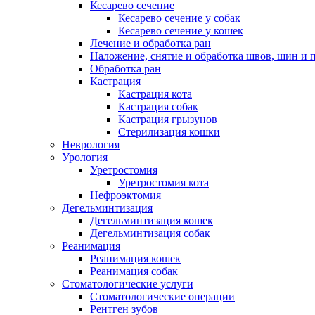
Кесарево сечение
Кесарево сечение у собак
Кесарево сечение у кошек
Лечение и обработка ран
Наложение, снятие и обработка швов, шин и 
Обработка ран
Кастрация
Кастрация кота
Кастрация собак
Кастрация грызунов
Стерилизация кошки
Неврология
Урология
Уретростомия
Уретростомия кота
Нефроэктомия
Дегельминтизация
Дегельминтизация кошек
Дегельминтизация собак
Реанимация
Реанимация кошек
Реанимация собак
Стоматологические услуги
Стоматологические операции
Рентген зубов