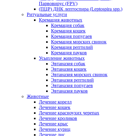
Парвовирус (FPV)
(ПЦР) ДНК лептоспира (Leptospira spp.)
Ритуальные услуги
Кремация животных
Кремация собак
Кремация кошек
Кремация попугаев
Кремация морских свинок
Кремация рептилий
Кремация пауков
Усыпление животных
Эвтаназия собак
Эвтаназия кошек
Эвтаназия морских свинок
Эвтаназия рептилий
Эвтаназия попугаев
Эвтаназия пауков
Животные
Лечение корелл
Лечение кошек
Лечение красноухих черепах
Лечение кроликов
Лечение крыс
Лечение куриц
Лечение лис