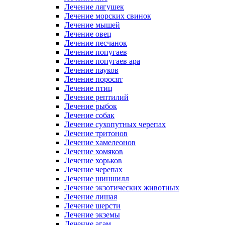
Лечение лягушек
Лечение морских свинок
Лечение мышей
Лечение овец
Лечение песчанок
Лечение попугаев
Лечение попугаев ара
Лечение пауков
Лечение поросят
Лечение птиц
Лечение рептилий
Лечение рыбок
Лечение собак
Лечение сухопутных черепах
Лечение тритонов
Лечение хамелеонов
Лечение хомяков
Лечение хорьков
Лечение черепах
Лечение шиншилл
Лечение экзотических животных
Лечение лишая
Лечение шерсти
Лечение экземы
Лечение агам