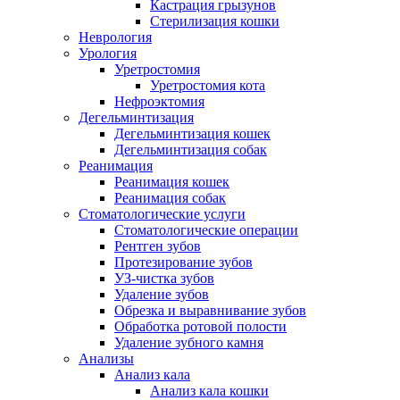
Кастрация грызунов
Стерилизация кошки
Неврология
Урология
Уретростомия
Уретростомия кота
Нефроэктомия
Дегельминтизация
Дегельминтизация кошек
Дегельминтизация собак
Реанимация
Реанимация кошек
Реанимация собак
Стоматологические услуги
Стоматологические операции
Рентген зубов
Протезирование зубов
УЗ-чистка зубов
Удаление зубов
Обрезка и выравнивание зубов
Обработка ротовой полости
Удаление зубного камня
Анализы
Анализ кала
Анализ кала кошки