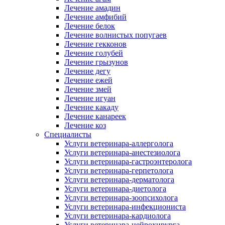
Лечение амадин
Лечение амфибий
Лечение белок
Лечение волнистых попугаев
Лечение гекконов
Лечение голубей
Лечение грызунов
Лечение дегу
Лечение ежей
Лечение змей
Лечение игуан
Лечение какаду
Лечение канареек
Лечение коз
Специалисты
Услуги ветеринара-аллерголога
Услуги ветеринара-анестезиолога
Услуги ветеринара-гастроэнтеролога
Услуги ветеринара-герпетолога
Услуги ветеринара-дерматолога
Услуги ветеринара-диетолога
Услуги ветеринара-зоопсихолога
Услуги ветеринара-инфекциониста
Услуги ветеринара-кардиолога
Услуги ветеринара-нейрохирурга