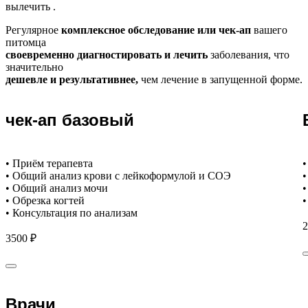
вылечить .
Регулярное
комплексное обследование или чек-ап
вашего
питомца
своевременно диагностировать и лечить
заболевания, что
значительно
дешевле и результативнее,
чем лечение в запущенной форме.
чек-ап базовый
• Приём терапевта
•
• Общий анализ крови с лейкоформулой и СОЭ
•
• Общий анализ мочи
•
• Обрезка когтей
•
• Консультация по анализам
2
3500 ₽
Врачи