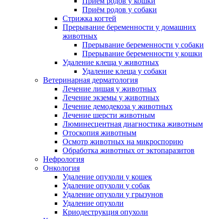
Приём родов у кошки
Приём родов у собаки
Стрижка когтей
Прерывание беременности у домашних
животных
Прерывание беременности у собаки
Прерывание беременности у кошки
Удаление клеща у животных
Удаление клеща у собаки
Ветеринарная дерматология
Лечение лишая у животных
Лечение экземы у животных
Лечение демодекоза у животных
Лечение шерсти животным
Люминесцентная диагностика животным
Отоскопия животным
Осмотр животных на микроспорию
Обработка животных от эктопаразитов
Нефрология
Онкология
Удаление опухоли у кошек
Удаление опухоли у собак
Удаление опухоли у грызунов
Удаление опухоли
Криодеструкция опухоли