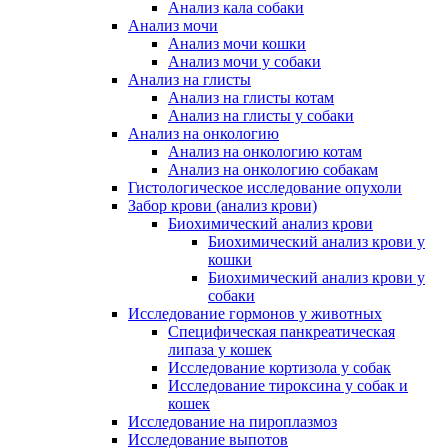
Анализ кала собаки
Анализ мочи
Анализ мочи кошки
Анализ мочи у собаки
Анализ на глисты
Анализ на глисты котам
Анализ на глисты у собаки
Анализ на онкологию
Анализ на онкологию котам
Анализ на онкологию собакам
Гистологическое исследование опухоли
Забор крови (анализ крови)
Биохимический анализ крови
Биохимический анализ крови у
кошки
Биохимический анализ крови у
собаки
Исследование гормонов у животных
Специфическая панкреатическая
липаза у кошек
Исследование кортизола у собак
Исследование тироксина у собак и
кошек
Исследование на пироплазмоз
Исследование выпотов