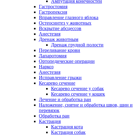
Ампутация конечностей
Гастростомия
Гастропексия
Вправление глазного яблока
Остеосинтез у животных
Вскрытие абсцессов
Анестезия
Дренаж животным
Дренаж грудной полости
Переливание крови
Лапаротомия
Ортопедические операции
Наркоз
Анестезия
Исправление грыжи
Кесарево сечение
Кесарево сечение у собак
Кесарево сечение у кошек
Лечение и обработка ран
Наложение, снятие и обработка швов, шин и
перевязок
Обработка ран
Кастрация
Кастрация кота
Кастрация собак