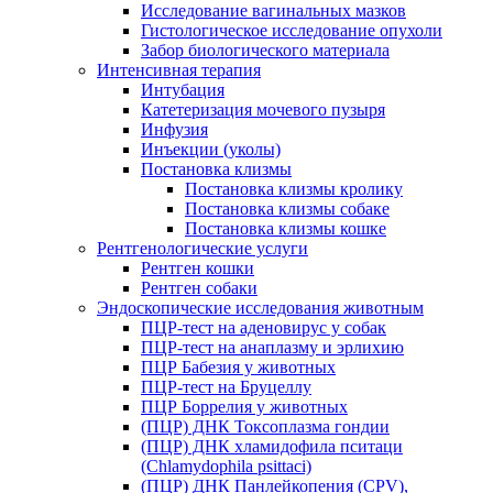
Исследование вагинальных мазков
Гистологическое исследование опухоли
Забор биологического материала
Интенсивная терапия
Интубация
Катетеризация мочевого пузыря
Инфузия
Инъекции (уколы)
Постановка клизмы
Постановка клизмы кролику
Постановка клизмы собаке
Постановка клизмы кошке
Рентгенологические услуги
Рентген кошки
Рентген собаки
Эндоскопические исследования животным
ПЦР-тест на аденовирус у собак
ПЦР-тест на анаплазму и эрлихию
ПЦР Бабезия у животных
ПЦР-тест на Бруцеллу
ПЦР Боррелия у животных
(ПЦР) ДНК Токсоплазма гондии
(ПЦР) ДНК хламидофила пситаци
(Chlamydophila psittaci)
(ПЦР) ДНК Панлейкопения (CPV),