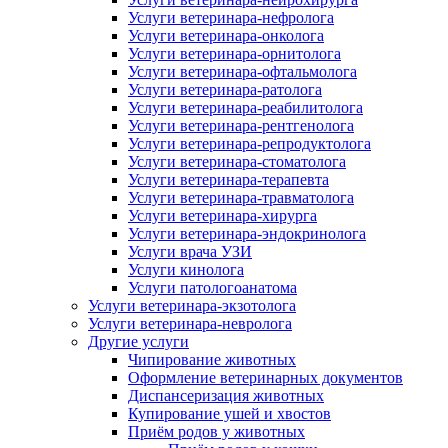
Услуги ветеринара-нефролога
Услуги ветеринара-онколога
Услуги ветеринара-орнитолога
Услуги ветеринара-офтальмолога
Услуги ветеринара-ратолога
Услуги ветеринара-реабилитолога
Услуги ветеринара-рентгенолога
Услуги ветеринара-репродуктолога
Услуги ветеринара-стоматолога
Услуги ветеринара-терапевта
Услуги ветеринара-травматолога
Услуги ветеринара-хирурга
Услуги ветеринара-эндокринолога
Услуги врача УЗИ
Услуги кинолога
Услуги патологоанатома
Услуги ветеринара-экзотолога
Услуги ветеринара-невролога
Другие услуги
Чипирование животных
Оформление ветеринарных документов
Диспансеризация животных
Купирование ушей и хвостов
Приём родов у животных