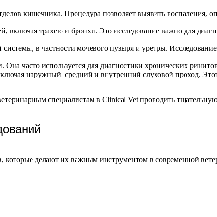
делов кишечника. Процедура позволяет выявить воспаления, опу
й, включая трахею и бронхи. Это исследование важно для диаг
 системы, в частности мочевого пузыря и уретры. Исследовани
и. Она часто используется для диагностики хронических ринито
включая наружный, средний и внутренний слуховой проход. Это
етеринарным специалистам в Clinical Vet проводить тщательну
дований
 которые делают их важным инструментом в современной ветер