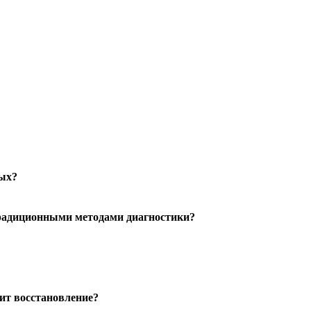
ных?
радиционными методами диагностики?
дит восстановление?