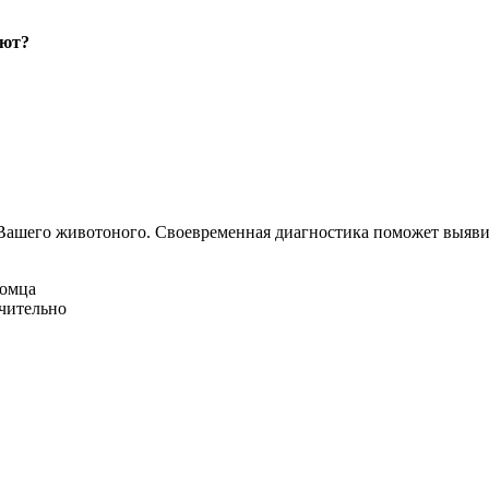
уют?
Вашего животоного.
Своевременная диагностика поможет выявит
омца
ачительно