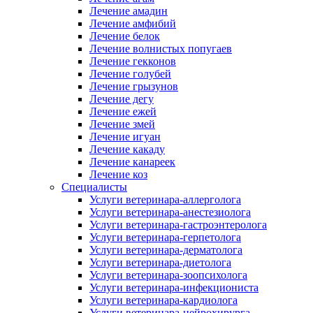
Лечение амадин
Лечение амфибий
Лечение белок
Лечение волнистых попугаев
Лечение гекконов
Лечение голубей
Лечение грызунов
Лечение дегу
Лечение ежей
Лечение змей
Лечение игуан
Лечение какаду
Лечение канареек
Лечение коз
Специалисты
Услуги ветеринара-аллерголога
Услуги ветеринара-анестезиолога
Услуги ветеринара-гастроэнтеролога
Услуги ветеринара-герпетолога
Услуги ветеринара-дерматолога
Услуги ветеринара-диетолога
Услуги ветеринара-зоопсихолога
Услуги ветеринара-инфекциониста
Услуги ветеринара-кардиолога
Услуги ветеринара-нейрохирурга