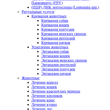
Парвовирус (FPV)
(ПЦР) ДНК лептоспира (Leptospira spp.)
Ритуальные услуги
Кремация животных
Кремация собак
Кремация кошек
Кремация попугаев
Кремация морских свинок
Кремация рептилий
Кремация пауков
Усыпление животных
Эвтаназия собак
Эвтаназия кошек
Эвтаназия морских свинок
Эвтаназия рептилий
Эвтаназия попугаев
Эвтаназия пауков
Животные
Лечение корелл
Лечение кошек
Лечение красноухих черепах
Лечение кроликов
Лечение крыс
Лечение куриц
Лечение лис