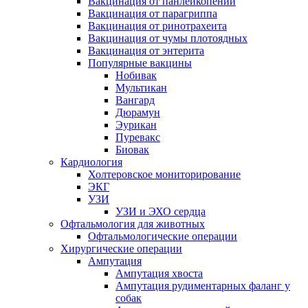
Вакцинация от панлейкопении
Вакцинация от парагриппа
Вакцинация от ринотрахеита
Вакцинация от чумы плотоядных
Вакцинация от энтерита
Популярные вакцины
Нобивак
Мультикан
Вангард
Дюрамун
Эурикан
Пуревакс
Биовак
Кардиология
Холтеровское мониторирование
ЭКГ
УЗИ
УЗИ и ЭХО сердца
Офтальмология для животных
Офтальмологические операции
Хирургические операции
Ампутация
Ампутация хвоста
Ампутация рудиментарных фаланг у
собак