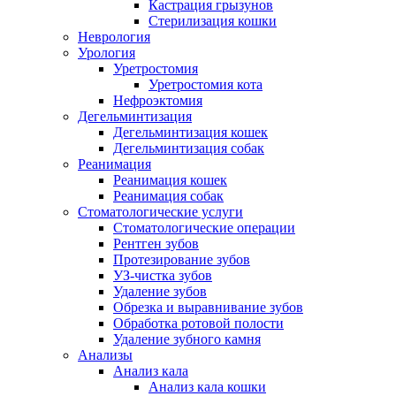
Кастрация грызунов
Стерилизация кошки
Неврология
Урология
Уретростомия
Уретростомия кота
Нефроэктомия
Дегельминтизация
Дегельминтизация кошек
Дегельминтизация собак
Реанимация
Реанимация кошек
Реанимация собак
Стоматологические услуги
Стоматологические операции
Рентген зубов
Протезирование зубов
УЗ-чистка зубов
Удаление зубов
Обрезка и выравнивание зубов
Обработка ротовой полости
Удаление зубного камня
Анализы
Анализ кала
Анализ кала кошки