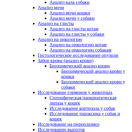
Анализ кала собаки
Анализ мочи
Анализ мочи кошки
Анализ мочи у собаки
Анализ на глисты
Анализ на глисты котам
Анализ на глисты у собаки
Анализ на онкологию
Анализ на онкологию котам
Анализ на онкологию собакам
Гистологическое исследование опухоли
Забор крови (анализ крови)
Биохимический анализ крови
Биохимический анализ крови у
кошки
Биохимический анализ крови у
собаки
Исследование гормонов у животных
Специфическая панкреатическая
липаза у кошек
Исследование кортизола у собак
Исследование тироксина у собак и
кошек
Исследование на пироплазмоз
Исследование выпотов