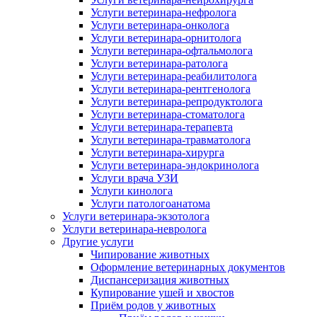
Услуги ветеринара-нефролога
Услуги ветеринара-онколога
Услуги ветеринара-орнитолога
Услуги ветеринара-офтальмолога
Услуги ветеринара-ратолога
Услуги ветеринара-реабилитолога
Услуги ветеринара-рентгенолога
Услуги ветеринара-репродуктолога
Услуги ветеринара-стоматолога
Услуги ветеринара-терапевта
Услуги ветеринара-травматолога
Услуги ветеринара-хирурга
Услуги ветеринара-эндокринолога
Услуги врача УЗИ
Услуги кинолога
Услуги патологоанатома
Услуги ветеринара-экзотолога
Услуги ветеринара-невролога
Другие услуги
Чипирование животных
Оформление ветеринарных документов
Диспансеризация животных
Купирование ушей и хвостов
Приём родов у животных