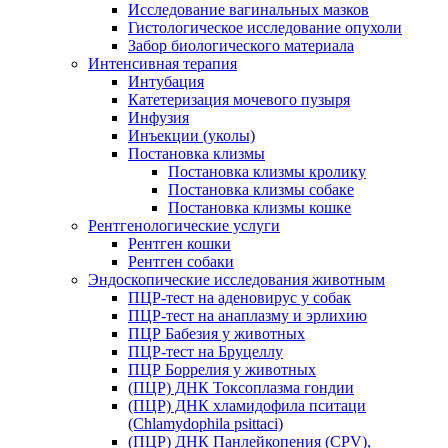
Исследование вагинальных мазков
Гистологическое исследование опухоли
Забор биологического материала
Интенсивная терапия
Интубация
Катетеризация мочевого пузыря
Инфузия
Инъекции (уколы)
Постановка клизмы
Постановка клизмы кролику
Постановка клизмы собаке
Постановка клизмы кошке
Рентгенологические услуги
Рентген кошки
Рентген собаки
Эндоскопические исследования животным
ПЦР-тест на аденовирус у собак
ПЦР-тест на анаплазму и эрлихию
ПЦР Бабезия у животных
ПЦР-тест на Бруцеллу
ПЦР Боррелия у животных
(ПЦР) ДНК Токсоплазма гондии
(ПЦР) ДНК хламидофила пситаци
(Chlamydophila psittaci)
(ПЦР) ДНК Панлейкопения (CPV),