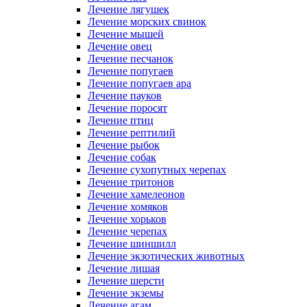
Лечение лягушек
Лечение морских свинок
Лечение мышей
Лечение овец
Лечение песчанок
Лечение попугаев
Лечение попугаев ара
Лечение пауков
Лечение поросят
Лечение птиц
Лечение рептилий
Лечение рыбок
Лечение собак
Лечение сухопутных черепах
Лечение тритонов
Лечение хамелеонов
Лечение хомяков
Лечение хорьков
Лечение черепах
Лечение шиншилл
Лечение экзотических животных
Лечение лишая
Лечение шерсти
Лечение экземы
Лечение агам