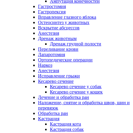
Ампутация конечностей
Гастростомия
Гастропексия
Вправление глазного яблока
Остеосинтез у животных
Вскрытие абсцессов
Анестезия
Дренаж животным
Дренаж грудной полости
Переливание крови
Лапаротомия
Ортопедические операции
Наркоз
Анестезия
Исправление грыжи
Кесарево сечение
Кесарево сечение у собак
Кесарево сечение у кошек
Лечение и обработка ран
Наложение, снятие и обработка швов, шин и
перевязок
Обработка ран
Кастрация
Кастрация кота
Кастрация собак