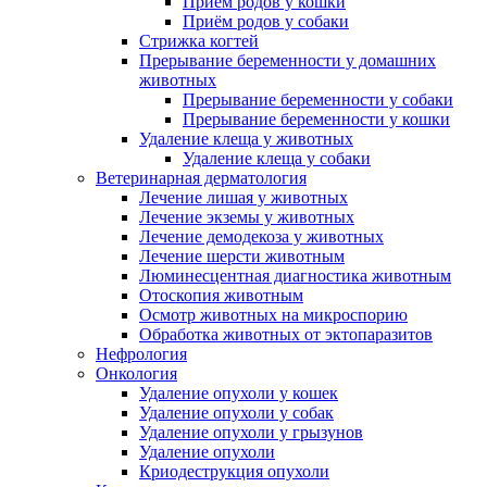
Приём родов у кошки
Приём родов у собаки
Стрижка когтей
Прерывание беременности у домашних
животных
Прерывание беременности у собаки
Прерывание беременности у кошки
Удаление клеща у животных
Удаление клеща у собаки
Ветеринарная дерматология
Лечение лишая у животных
Лечение экземы у животных
Лечение демодекоза у животных
Лечение шерсти животным
Люминесцентная диагностика животным
Отоскопия животным
Осмотр животных на микроспорию
Обработка животных от эктопаразитов
Нефрология
Онкология
Удаление опухоли у кошек
Удаление опухоли у собак
Удаление опухоли у грызунов
Удаление опухоли
Криодеструкция опухоли