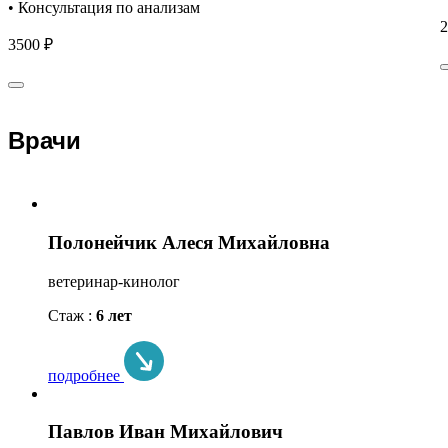
• Консультация по анализам
2
3500 ₽
Врачи
Полонейчик Алеся Михайловна
ветеринар-кинолог
Стаж :
6 лет
подробнее
Павлов Иван Михайлович