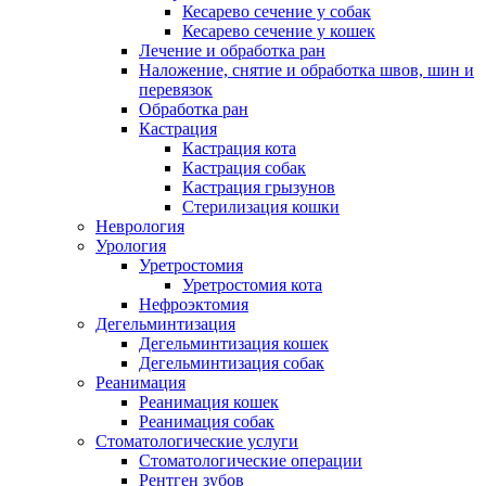
Кесарево сечение у собак
Кесарево сечение у кошек
Лечение и обработка ран
Наложение, снятие и обработка швов, шин и
перевязок
Обработка ран
Кастрация
Кастрация кота
Кастрация собак
Кастрация грызунов
Стерилизация кошки
Неврология
Урология
Уретростомия
Уретростомия кота
Нефроэктомия
Дегельминтизация
Дегельминтизация кошек
Дегельминтизация собак
Реанимация
Реанимация кошек
Реанимация собак
Стоматологические услуги
Стоматологические операции
Рентген зубов