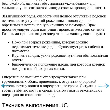
беспокойной, начинает обустраивать «колыбельку» для
малышей, у нее снижается, иногда совсем пропадает аппетит.
Затянувшиеся роды, слабость или полное отсутствие родовой
деятельности у пушистой роженицы – повод срочно
обратиться в ветеринарную клинику за помощью. Врач
простимулирует роды или решит провести кесарево сечение.
Главными причинами для оперативной манипуляции служат:
Пожилой возраст роженицы, которая сложно
переживает течение родов. Существует риск гибели и
потомства.
Крупные плоды, узкие родовые пути или оба показателя
вместе.
Бикорнуальное положение плода, при котором котёнок
находится в обоих рогах матки.
Оперативное вмешательство требуется также при
гормональных сбоях, приведших к отсутствию родовой
деятельности у кошки в определенные сроки. Ситуация
грозит гибелью котят и самки, поэтому врачи рекомендуют
операцию по извлечению плодов.
Техника выполнения КС