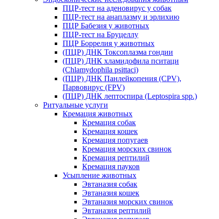
ПЦР-тест на аденовирус у собак
ПЦР-тест на анаплазму и эрлихию
ПЦР Бабезия у животных
ПЦР-тест на Бруцеллу
ПЦР Боррелия у животных
(ПЦР) ДНК Токсоплазма гондии
(ПЦР) ДНК хламидофила пситаци
(Chlamydophila psittaci)
(ПЦР) ДНК Панлейкопения (CPV),
Парвовирус (FPV)
(ПЦР) ДНК лептоспира (Leptospira spp.)
Ритуальные услуги
Кремация животных
Кремация собак
Кремация кошек
Кремация попугаев
Кремация морских свинок
Кремация рептилий
Кремация пауков
Усыпление животных
Эвтаназия собак
Эвтаназия кошек
Эвтаназия морских свинок
Эвтаназия рептилий