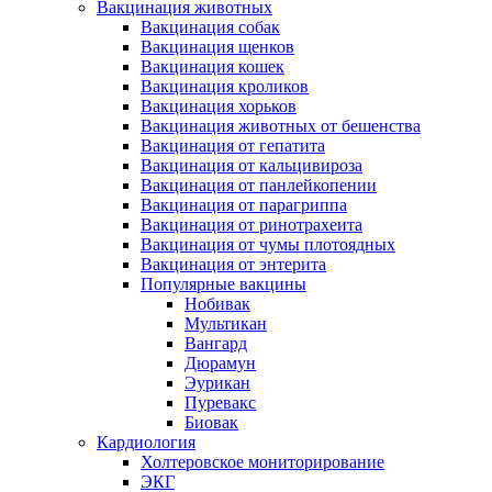
Вакцинация животных
Вакцинация собак
Вакцинация щенков
Вакцинация кошек
Вакцинация кроликов
Вакцинация хорьков
Вакцинация животных от бешенства
Вакцинация от гепатита
Вакцинация от кальцивироза
Вакцинация от панлейкопении
Вакцинация от парагриппа
Вакцинация от ринотрахеита
Вакцинация от чумы плотоядных
Вакцинация от энтерита
Популярные вакцины
Нобивак
Мультикан
Вангард
Дюрамун
Эурикан
Пуревакс
Биовак
Кардиология
Холтеровское мониторирование
ЭКГ