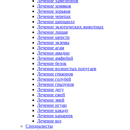
Лечение хамелеонов
Лечение хомяков
Лечение хорьков
Лечение черепах
Лечение шиншилл
Лечение экзотических животных
Лечение лишая
Лечение шерсти
Лечение экземы
Лечение агам
Лечение амадин
Лечение амфибий
Лечение белок
Лечение волнистых попугаев
Лечение гекконов
Лечение голубей
Лечение грызунов
Лечение дегу
Лечение ежей
Лечение змей
Лечение игуан
Лечение какаду
Лечение канареек
Лечение коз
Специалисты