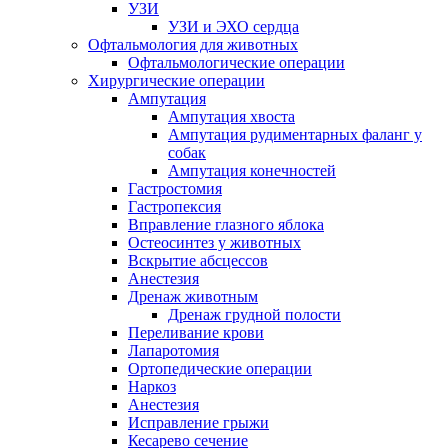
УЗИ
УЗИ и ЭХО сердца
Офтальмология для животных
Офтальмологические операции
Хирургические операции
Ампутация
Ампутация хвоста
Ампутация рудиментарных фаланг у
собак
Ампутация конечностей
Гастростомия
Гастропексия
Вправление глазного яблока
Остеосинтез у животных
Вскрытие абсцессов
Анестезия
Дренаж животным
Дренаж грудной полости
Переливание крови
Лапаротомия
Ортопедические операции
Наркоз
Анестезия
Исправление грыжи
Кесарево сечение