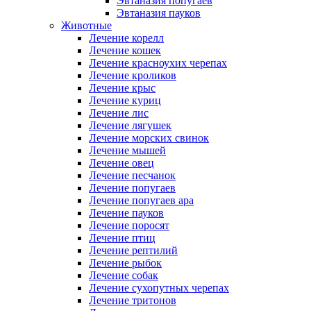
Эвтаназия попугаев
Эвтаназия пауков
Животные
Лечение корелл
Лечение кошек
Лечение красноухих черепах
Лечение кроликов
Лечение крыс
Лечение куриц
Лечение лис
Лечение лягушек
Лечение морских свинок
Лечение мышей
Лечение овец
Лечение песчанок
Лечение попугаев
Лечение попугаев ара
Лечение пауков
Лечение поросят
Лечение птиц
Лечение рептилий
Лечение рыбок
Лечение собак
Лечение сухопутных черепах
Лечение тритонов