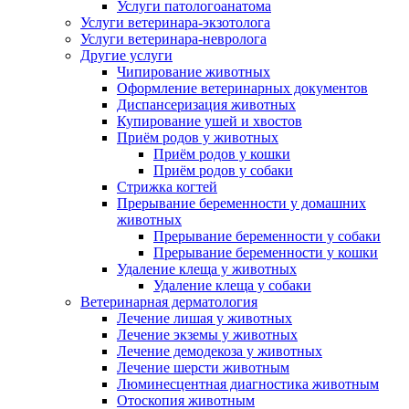
Услуги патологоанатома
Услуги ветеринара-экзотолога
Услуги ветеринара-невролога
Другие услуги
Чипирование животных
Оформление ветеринарных документов
Диспансеризация животных
Купирование ушей и хвостов
Приём родов у животных
Приём родов у кошки
Приём родов у собаки
Стрижка когтей
Прерывание беременности у домашних
животных
Прерывание беременности у собаки
Прерывание беременности у кошки
Удаление клеща у животных
Удаление клеща у собаки
Ветеринарная дерматология
Лечение лишая у животных
Лечение экземы у животных
Лечение демодекоза у животных
Лечение шерсти животным
Люминесцентная диагностика животным
Отоскопия животным