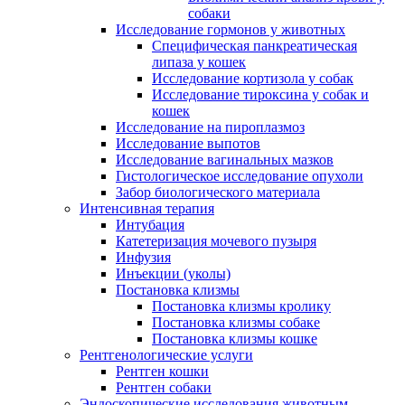
собаки
Исследование гормонов у животных
Специфическая панкреатическая
липаза у кошек
Исследование кортизола у собак
Исследование тироксина у собак и
кошек
Исследование на пироплазмоз
Исследование выпотов
Исследование вагинальных мазков
Гистологическое исследование опухоли
Забор биологического материала
Интенсивная терапия
Интубация
Катетеризация мочевого пузыря
Инфузия
Инъекции (уколы)
Постановка клизмы
Постановка клизмы кролику
Постановка клизмы собаке
Постановка клизмы кошке
Рентгенологические услуги
Рентген кошки
Рентген собаки
Эндоскопические исследования животным