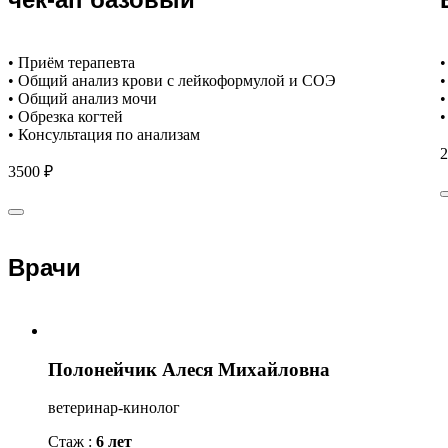
• Приём терапевта
•
• Общий анализ крови с лейкоформулой и СОЭ
•
• Общий анализ мочи
•
• Обрезка когтей
•
• Консультация по анализам
2
3500 ₽
Врачи
Полонейчик Алеся Михайловна
ветеринар-кинолог
Стаж :
6 лет