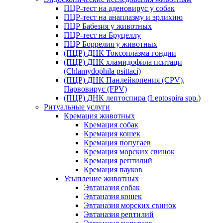
ПЦР-тест на аденовирус у собак
ПЦР-тест на анаплазму и эрлихию
ПЦР Бабезия у животных
ПЦР-тест на Бруцеллу
ПЦР Боррелия у животных
(ПЦР) ДНК Токсоплазма гондии
(ПЦР) ДНК хламидофила пситаци
(Chlamydophila psittaci)
(ПЦР) ДНК Панлейкопения (CPV),
Парвовирус (FPV)
(ПЦР) ДНК лептоспира (Leptospira spp.)
Ритуальные услуги
Кремация животных
Кремация собак
Кремация кошек
Кремация попугаев
Кремация морских свинок
Кремация рептилий
Кремация пауков
Усыпление животных
Эвтаназия собак
Эвтаназия кошек
Эвтаназия морских свинок
Эвтаназия рептилий