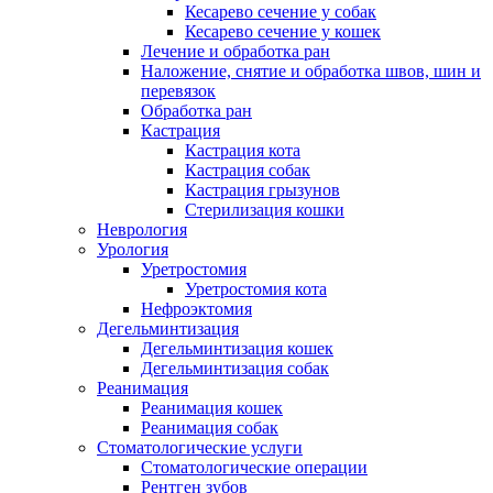
Кесарево сечение у собак
Кесарево сечение у кошек
Лечение и обработка ран
Наложение, снятие и обработка швов, шин и
перевязок
Обработка ран
Кастрация
Кастрация кота
Кастрация собак
Кастрация грызунов
Стерилизация кошки
Неврология
Урология
Уретростомия
Уретростомия кота
Нефроэктомия
Дегельминтизация
Дегельминтизация кошек
Дегельминтизация собак
Реанимация
Реанимация кошек
Реанимация собак
Стоматологические услуги
Стоматологические операции
Рентген зубов