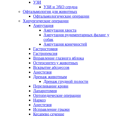
УЗИ
УЗИ и ЭХО сердца
Офтальмология для животных
Офтальмологические операции
Хирургические операции
Ампутация
Ампутация хвоста
Ампутация рудиментарных фаланг у
собак
Ампутация конечностей
Гастростомия
Гастропексия
Вправление глазного яблока
Остеосинтез у животных
Вскрытие абсцессов
Анестезия
Дренаж животным
Дренаж грудной полости
Переливание крови
Лапаротомия
Ортопедические операции
Наркоз
Анестезия
Исправление грыжи
Кесарево сечение