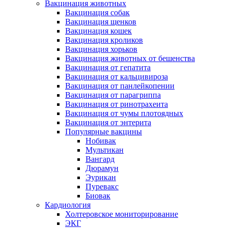
Вакцинация животных
Вакцинация собак
Вакцинация щенков
Вакцинация кошек
Вакцинация кроликов
Вакцинация хорьков
Вакцинация животных от бешенства
Вакцинация от гепатита
Вакцинация от кальцивироза
Вакцинация от панлейкопении
Вакцинация от парагриппа
Вакцинация от ринотрахеита
Вакцинация от чумы плотоядных
Вакцинация от энтерита
Популярные вакцины
Нобивак
Мультикан
Вангард
Дюрамун
Эурикан
Пуревакс
Биовак
Кардиология
Холтеровское мониторирование
ЭКГ