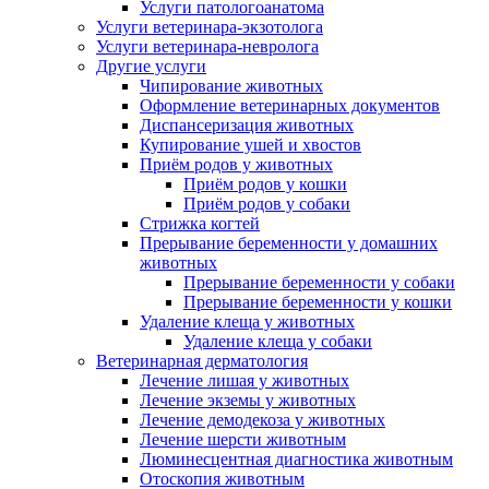
Услуги патологоанатома
Услуги ветеринара-экзотолога
Услуги ветеринара-невролога
Другие услуги
Чипирование животных
Оформление ветеринарных документов
Диспансеризация животных
Купирование ушей и хвостов
Приём родов у животных
Приём родов у кошки
Приём родов у собаки
Стрижка когтей
Прерывание беременности у домашних
животных
Прерывание беременности у собаки
Прерывание беременности у кошки
Удаление клеща у животных
Удаление клеща у собаки
Ветеринарная дерматология
Лечение лишая у животных
Лечение экземы у животных
Лечение демодекоза у животных
Лечение шерсти животным
Люминесцентная диагностика животным
Отоскопия животным