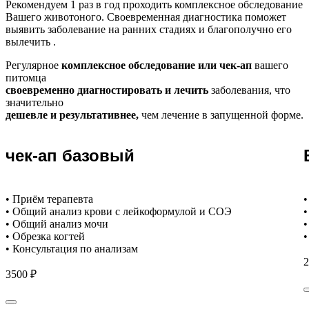
Рекомендуем
1 раз в год проходить комплексное обследование
Вашего животоного.
Своевременная диагностика поможет
выявить заболевание на ранних стадиях и благополучно его
вылечить .
Регулярное
комплексное обследование или чек-ап
вашего
питомца
своевременно диагностировать и лечить
заболевания, что
значительно
дешевле и результативнее,
чем лечение в запущенной форме.
чек-ап базовый
• Приём терапевта
•
• Общий анализ крови с лейкоформулой и СОЭ
•
• Общий анализ мочи
•
• Обрезка когтей
•
• Консультация по анализам
2
3500 ₽