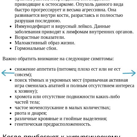
приводящие к остеосаркоме. Опухоль данного вида
быстро прогрессирует и весьма агрессивна. Она
развивается внутри кости, разрастаясь и полностью
разрушая последнюю.
Иммунодефицит и вирусный лейкоз. Данные
заболевания приводят к лимфомам внутренних органов.
Возрастные показатели.
Малоактивный образ жизни.
Гормональные сбои.
Важно обратить внимание на следующие симптомы:
снижение аппетита (питомец плохо ест или не ест
совсем);
поиск тёмных и укромных мест (привычная активная
игра сменилась апатией и полным отсутствием интереса
к хозяину);
хромота или отсутствие подвижности каких-либо
частей тела;
частое мочеиспускание в малых количествах;
рвота и диарея;
различные кровяные и гнойные выделения;
генетическая предрасположенность.