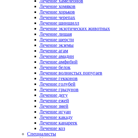
Лечение хамелеонов
Лечение хомяков
Лечение хорьков
Лечение черепах
Лечение шиншилл
Лечение экзотических животных
Лечение лишая
Лечение шерсти
Лечение экземы
Лечение агам
Лечение амадин
Лечение амфибий
Лечение белок
Лечение волнистых попугаев
Лечение гекконов
Лечение голубей
Лечение грызунов
Лечение дегу
Лечение ежей
Лечение змей
Лечение игуан
Лечение какаду
Лечение канареек
Лечение коз
Специалисты