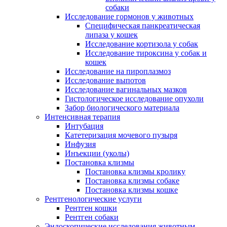
собаки
Исследование гормонов у животных
Специфическая панкреатическая
липаза у кошек
Исследование кортизола у собак
Исследование тироксина у собак и
кошек
Исследование на пироплазмоз
Исследование выпотов
Исследование вагинальных мазков
Гистологическое исследование опухоли
Забор биологического материала
Интенсивная терапия
Интубация
Катетеризация мочевого пузыря
Инфузия
Инъекции (уколы)
Постановка клизмы
Постановка клизмы кролику
Постановка клизмы собаке
Постановка клизмы кошке
Рентгенологические услуги
Рентген кошки
Рентген собаки
Эндоскопические исследования животным