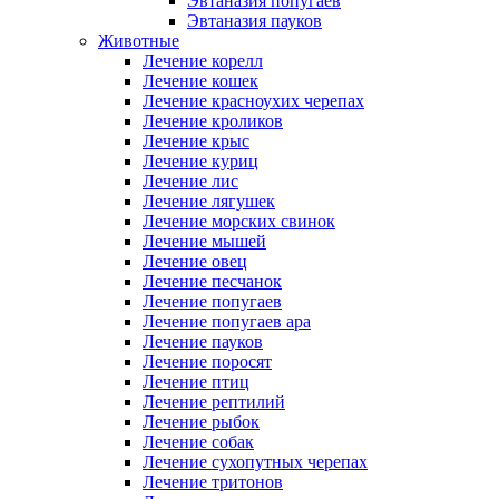
Эвтаназия попугаев
Эвтаназия пауков
Животные
Лечение корелл
Лечение кошек
Лечение красноухих черепах
Лечение кроликов
Лечение крыс
Лечение куриц
Лечение лис
Лечение лягушек
Лечение морских свинок
Лечение мышей
Лечение овец
Лечение песчанок
Лечение попугаев
Лечение попугаев ара
Лечение пауков
Лечение поросят
Лечение птиц
Лечение рептилий
Лечение рыбок
Лечение собак
Лечение сухопутных черепах
Лечение тритонов