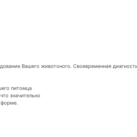
ледование
Вашего животоного.
Своевременная диагности
его питомца
 что значительно
 форме.