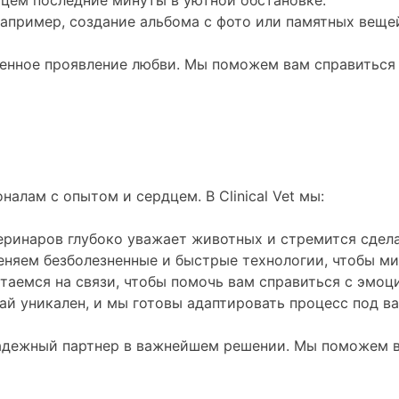
цем последние минуты в уютной обстановке.
апример, создание альбома с фото или памятных вещей
венное проявление любви. Мы поможем вам справиться
алам с опытом и сердцем. В Clinical Vet мы:
еринаров глубоко уважает животных и стремится сдел
няем безболезненные и быстрые технологии, чтобы м
аемся на связи, чтобы помочь вам справиться с эмоц
й уникален, и мы готовы адаптировать процесс под в
 а надежный партнер в важнейшем решении. Мы поможем