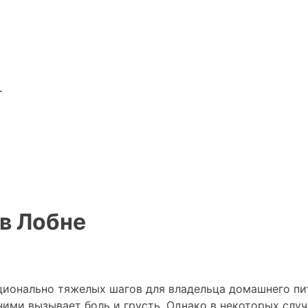
г
в Лобне
ционально тяжелых шагов для владельца домашнего пи
 ними вызывает боль и грусть. Однако в некоторых сл