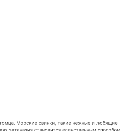
томца. Морские свинки, такие нежные и любящие
учаях эвтаназия становится единственным способом