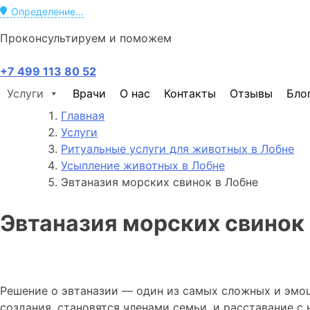
Определение...
Проконсультируем и поможем
+7 499 113 80 52
Услуги
Врачи
О нас
Контакты
Отзывы
Бло
Главная
Услуги
Ритуальные услуги для животных в Лобне
Усыпление животных в Лобне
Эвтаназия морских свинок в Лобне
Эвтаназия морских свинок 
Решение о эвтаназии — один из самых сложных и эмо
создания, становятся членами семьи, и расставание с