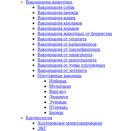
Вакцинация животных
Вакцинация собак
Вакцинация щенков
Вакцинация кошек
Вакцинация кроликов
Вакцинация хорьков
Вакцинация животных от бешенства
Вакцинация от гепатита
Вакцинация от кальцивироза
Вакцинация от панлейкопении
Вакцинация от парагриппа
Вакцинация от ринотрахеита
Вакцинация от чумы плотоядных
Вакцинация от энтерита
Популярные вакцины
Нобивак
Мультикан
Вангард
Дюрамун
Эурикан
Пуревакс
Биовак
Кардиология
Холтеровское мониторирование
ЭКГ