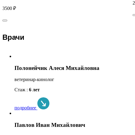
2
3500 ₽
Врачи
Полонейчик Алеся Михайловна
ветеринар-кинолог
Стаж :
6 лет
подробнее
Павлов Иван Михайлович