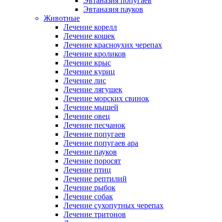
Эвтаназия попугаев
Эвтаназия пауков
Животные
Лечение корелл
Лечение кошек
Лечение красноухих черепах
Лечение кроликов
Лечение крыс
Лечение куриц
Лечение лис
Лечение лягушек
Лечение морских свинок
Лечение мышей
Лечение овец
Лечение песчанок
Лечение попугаев
Лечение попугаев ара
Лечение пауков
Лечение поросят
Лечение птиц
Лечение рептилий
Лечение рыбок
Лечение собак
Лечение сухопутных черепах
Лечение тритонов