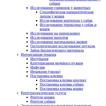
собаки
Исследование гормонов у животных
Специфическая панкреатическая
липаза у кошек
Исследование кортизола у собак
Исследование тироксина у собак и
кошек
Исследование на пироплазмоз
Исследование выпотов
Исследование вагинальных мазков
Гистологическое исследование опухоли
Забор биологического материала
Интенсивная терапия
Интубация
Катетеризация мочевого пузыря
Инфузия
Инъекции (уколы)
Постановка клизмы
Постановка клизмы кролику
Постановка клизмы собаке
Постановка клизмы кошке
Рентгенологические услуги
Рентген кошки
Рентген собаки
Эндоскопические исследования животным