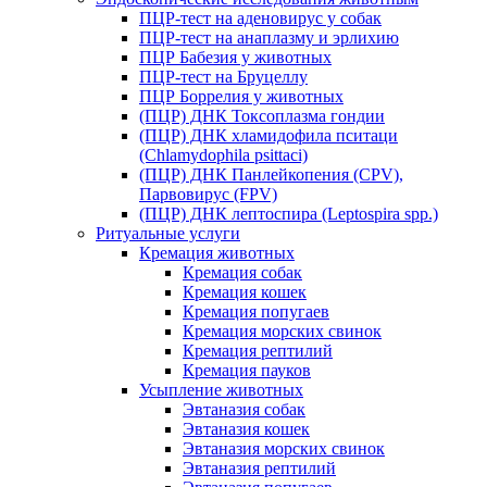
ПЦР-тест на аденовирус у собак
ПЦР-тест на анаплазму и эрлихию
ПЦР Бабезия у животных
ПЦР-тест на Бруцеллу
ПЦР Боррелия у животных
(ПЦР) ДНК Токсоплазма гондии
(ПЦР) ДНК хламидофила пситаци
(Chlamydophila psittaci)
(ПЦР) ДНК Панлейкопения (CPV),
Парвовирус (FPV)
(ПЦР) ДНК лептоспира (Leptospira spp.)
Ритуальные услуги
Кремация животных
Кремация собак
Кремация кошек
Кремация попугаев
Кремация морских свинок
Кремация рептилий
Кремация пауков
Усыпление животных
Эвтаназия собак
Эвтаназия кошек
Эвтаназия морских свинок
Эвтаназия рептилий