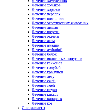
Лечение хамелеонов
Лечение хомяков
Лечение хорьков
Лечение черепах
Лечение шиншилл
Лечение экзотических животных
Лечение лишая
Лечение шерсти
Лечение экземы
Лечение агам
Лечение амадин
Лечение амфибий
Лечение белок
Лечение волнистых попугаев
Лечение гекконов
Лечение голубей
Лечение грызунов
Лечение дегу
Лечение ежей
Лечение змей
Лечение игуан
Лечение какаду
Лечение канареек
Лечение коз
Специалисты