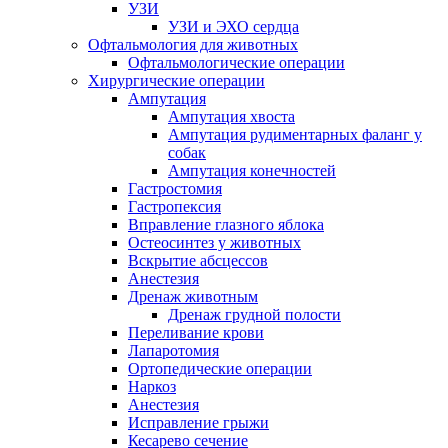
УЗИ
УЗИ и ЭХО сердца
Офтальмология для животных
Офтальмологические операции
Хирургические операции
Ампутация
Ампутация хвоста
Ампутация рудиментарных фаланг у
собак
Ампутация конечностей
Гастростомия
Гастропексия
Вправление глазного яблока
Остеосинтез у животных
Вскрытие абсцессов
Анестезия
Дренаж животным
Дренаж грудной полости
Переливание крови
Лапаротомия
Ортопедические операции
Наркоз
Анестезия
Исправление грыжи
Кесарево сечение