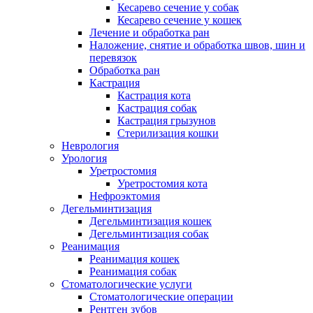
Кесарево сечение у собак
Кесарево сечение у кошек
Лечение и обработка ран
Наложение, снятие и обработка швов, шин и
перевязок
Обработка ран
Кастрация
Кастрация кота
Кастрация собак
Кастрация грызунов
Стерилизация кошки
Неврология
Урология
Уретростомия
Уретростомия кота
Нефроэктомия
Дегельминтизация
Дегельминтизация кошек
Дегельминтизация собак
Реанимация
Реанимация кошек
Реанимация собак
Стоматологические услуги
Стоматологические операции
Рентген зубов