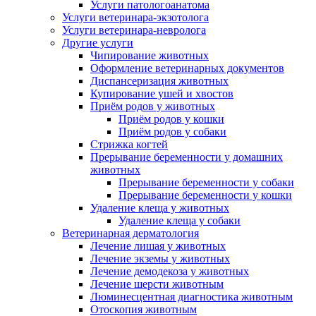
Услуги патологоанатома
Услуги ветеринара-экзотолога
Услуги ветеринара-невролога
Другие услуги
Чипирование животных
Оформление ветеринарных документов
Диспансеризация животных
Купирование ушей и хвостов
Приём родов у животных
Приём родов у кошки
Приём родов у собаки
Стрижка когтей
Прерывание беременности у домашних
животных
Прерывание беременности у собаки
Прерывание беременности у кошки
Удаление клеща у животных
Удаление клеща у собаки
Ветеринарная дерматология
Лечение лишая у животных
Лечение экземы у животных
Лечение демодекоза у животных
Лечение шерсти животным
Люминесцентная диагностика животным
Отоскопия животным