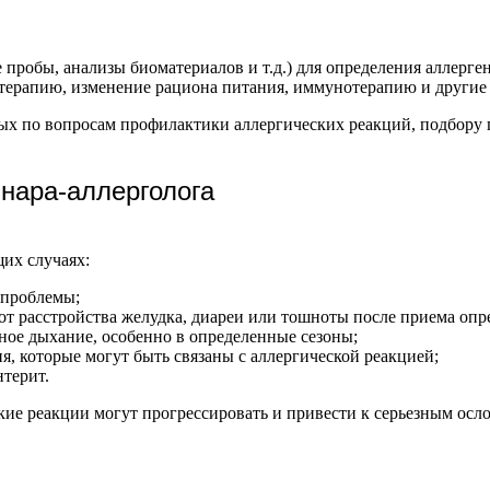
пробы, анализы биоматериалов и т.д.) для определения аллерге
 терапию, изменение рациона питания, иммунотерапию и другие
ных по вопросам профилактики аллергических реакций, подбору
инара-аллерголога
их случаях:
 проблемы;
 от расстройства желудка, диареи или тошноты после приема оп
ное дыхание, особенно в определенные сезоны;
я, которые могут быть связаны с аллергической реакцией;
нтерит.
ские реакции могут прогрессировать и привести к серьезным ос