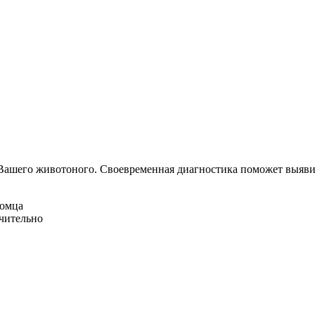
Вашего животоного.
Своевременная диагностика поможет выявит
омца
ачительно