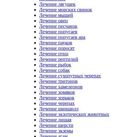
Лечение лягушек
Лечение морских свинок
Лечение мышей
Лечение овец
Лечение песчанок
Лечение попугаев
Лечение попугаев ара
Лечение пауков
Лечение поросят
Лечение птиц
Лечение рептилий
Лечение рыбок
Лечение собак
Лечение сухопутных черепах
Лечение тритонов
Лечение хамелеонов
Лечение хомяков
Лечение хорьков
Лечение черепах
Лечение шиншилл
Лечение экзотических животных
Лечение лишая
Лечение шерсти
Лечение экземы
Лечение агам