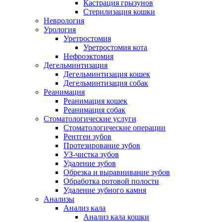
Кастрация грызунов
Стерилизация кошки
Неврология
Урология
Уретростомия
Уретростомия кота
Нефроэктомия
Дегельминтизация
Дегельминтизация кошек
Дегельминтизация собак
Реанимация
Реанимация кошек
Реанимация собак
Стоматологические услуги
Стоматологические операции
Рентген зубов
Протезирование зубов
УЗ-чистка зубов
Удаление зубов
Обрезка и выравнивание зубов
Обработка ротовой полости
Удаление зубного камня
Анализы
Анализ кала
Анализ кала кошки