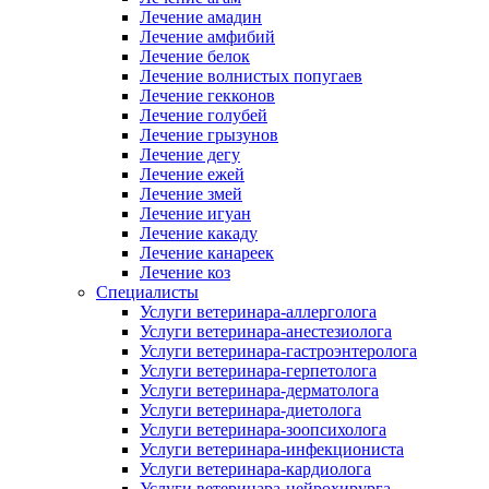
Лечение амадин
Лечение амфибий
Лечение белок
Лечение волнистых попугаев
Лечение гекконов
Лечение голубей
Лечение грызунов
Лечение дегу
Лечение ежей
Лечение змей
Лечение игуан
Лечение какаду
Лечение канареек
Лечение коз
Специалисты
Услуги ветеринара-аллерголога
Услуги ветеринара-анестезиолога
Услуги ветеринара-гастроэнтеролога
Услуги ветеринара-герпетолога
Услуги ветеринара-дерматолога
Услуги ветеринара-диетолога
Услуги ветеринара-зоопсихолога
Услуги ветеринара-инфекциониста
Услуги ветеринара-кардиолога
Услуги ветеринара-нейрохирурга