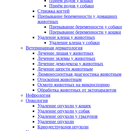
Приём родов у кошки
Приём родов у собаки
Стрижка когтей
Прерывание беременности у домашних
животных
Прерывание беременности у собаки
Прерывание беременности у кошки
Удаление клеща у животных
Удаление клеща у собаки
Ветеринарная дерматология
Лечение лишая у животных
Лечение экземы у животных
Лечение демодекоза у животных
Лечение шерсти животным
Люминесцентная диагностика животным
Отоскопия животным
Осмотр животных на микроспорию
Обработка животных от эктопаразитов
Нефрология
Онкология
Удаление опухоли у кошек
Удаление опухоли у собак
Удаление опухоли у грызунов
Удаление опухоли
Криодеструкция опухоли