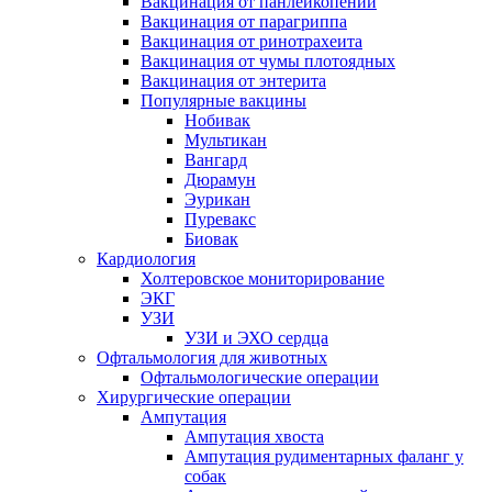
Вакцинация от панлейкопении
Вакцинация от парагриппа
Вакцинация от ринотрахеита
Вакцинация от чумы плотоядных
Вакцинация от энтерита
Популярные вакцины
Нобивак
Мультикан
Вангард
Дюрамун
Эурикан
Пуревакс
Биовак
Кардиология
Холтеровское мониторирование
ЭКГ
УЗИ
УЗИ и ЭХО сердца
Офтальмология для животных
Офтальмологические операции
Хирургические операции
Ампутация
Ампутация хвоста
Ампутация рудиментарных фаланг у
собак