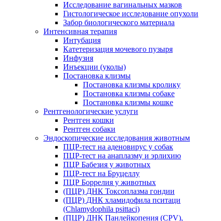
Исследование вагинальных мазков
Гистологическое исследование опухоли
Забор биологического материала
Интенсивная терапия
Интубация
Катетеризация мочевого пузыря
Инфузия
Инъекции (уколы)
Постановка клизмы
Постановка клизмы кролику
Постановка клизмы собаке
Постановка клизмы кошке
Рентгенологические услуги
Рентген кошки
Рентген собаки
Эндоскопические исследования животным
ПЦР-тест на аденовирус у собак
ПЦР-тест на анаплазму и эрлихию
ПЦР Бабезия у животных
ПЦР-тест на Бруцеллу
ПЦР Боррелия у животных
(ПЦР) ДНК Токсоплазма гондии
(ПЦР) ДНК хламидофила пситаци
(Chlamydophila psittaci)
(ПЦР) ДНК Панлейкопения (CPV),