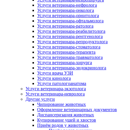
Услуги ветеринара-нефролога
Услуги ветеринара-онколога
Услуги ветеринара-орнитолога
Услуги ветеринара-офтальмолога
Услуги ветеринара-ратолога
Услуги ветеринара-реабилитолога
Услуги ветеринара-рентгенолога
Услуги ветеринара-репродуктолога
Услуги ветеринара-стоматолога
Услуги ветеринара-терапевта
Услуги ветеринара-травматолога
Услуги ветеринара-хирурга
Услуги ветеринара-эндокринолога
Услуги врача УЗИ
Услуги кинолога
Услуги патологоанатома
Услуги ветеринара-экзотолога
Услуги ветеринара-невролога
Другие услуги
Чипирование животных
Оформление ветеринарных документов
Диспансеризация животных
Купирование ушей и хвостов
Приём родов у животных