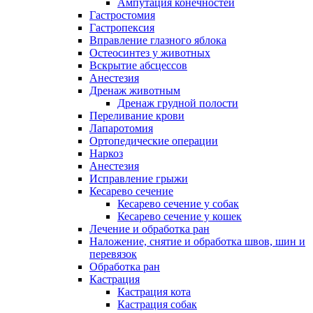
Ампутация конечностей
Гастростомия
Гастропексия
Вправление глазного яблока
Остеосинтез у животных
Вскрытие абсцессов
Анестезия
Дренаж животным
Дренаж грудной полости
Переливание крови
Лапаротомия
Ортопедические операции
Наркоз
Анестезия
Исправление грыжи
Кесарево сечение
Кесарево сечение у собак
Кесарево сечение у кошек
Лечение и обработка ран
Наложение, снятие и обработка швов, шин и
перевязок
Обработка ран
Кастрация
Кастрация кота
Кастрация собак