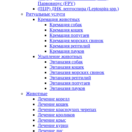
Парвовирус (FPV)
(ПЦР) ДНК лептоспира (Leptospira spp.)
Ритуальные услуги
Кремация животных
Кремация собак
Кремация кошек
Кремация попугаев
Кремация морских свинок
Кремация рептилий
Кремация пауков
Усыпление животных
Эвтаназия собак
Эвтаназия кошек
Эвтаназия морских свинок
Эвтаназия рептилий
Эвтаназия попугаев
Эвтаназия пауков
Животные
Лечение корелл
Лечение кошек
Лечение красноухих черепах
Лечение кроликов
Лечение крыс
Лечение куриц
Лечение лис