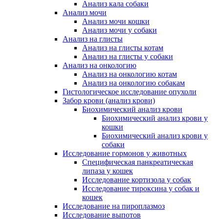
Анализ кала собаки
Анализ мочи
Анализ мочи кошки
Анализ мочи у собаки
Анализ на глисты
Анализ на глисты котам
Анализ на глисты у собаки
Анализ на онкологию
Анализ на онкологию котам
Анализ на онкологию собакам
Гистологическое исследование опухоли
Забор крови (анализ крови)
Биохимический анализ крови
Биохимический анализ крови у
кошки
Биохимический анализ крови у
собаки
Исследование гормонов у животных
Специфическая панкреатическая
липаза у кошек
Исследование кортизола у собак
Исследование тироксина у собак и
кошек
Исследование на пироплазмоз
Исследование выпотов